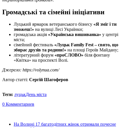
Громадські та сімейні ініціативи
Луцький ярмарок ветеранського бізнесу
«Я зміг і ти
зможеш!»
на вулиці Лесі Українки;
громадська акція
«Українська вишиванка»
у центрі
міста;
сімейний фестиваль
«Луцьк Family Fest – свято, що
збирає друзів та родини!»
на площі Героїв Майдану;
літературний форум
«проСЛОВО»
біля фонтану
«Квітка» на проспекті Волі.
Джерело: https://volynua.com/
Автор статті:
Сергій Шагоферов
Теги:
луцьк
День міста
0 Комментариев
На Волині 17 багатодітних жінок отримали почесне