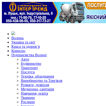
Волинь
Україна та світ
Краса та здоров’я
Корисно
Підприємства Волині
Авто
Будівництво
Транспорт
Послуги
Техніка, обладнання
Виробництво та Торгівля
Розваги, дозвілля
Медицина, санітарія
Навчання, освіта
Тварини
Рослини