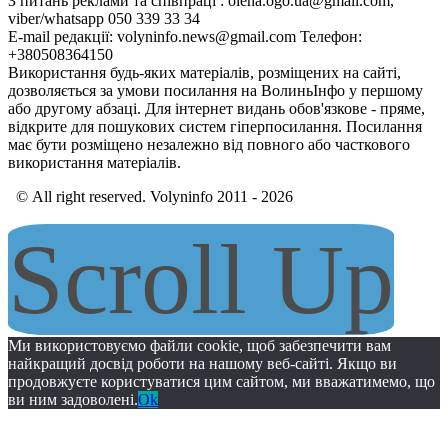
З питань реклами та співпраці : olena.ogo.ua@gmail.com,
viber/whatsapp 050 339 33 34
E-mail редакції: volyninfo.news@gmail.com Телефон:
+380508364150
Використання будь-яких матеріалів, розміщених на сайті,
дозволяється за умови посилання на ВолиньІнфо у першому
або другому абзаці. Для інтернет видань обов'язкове - пряме,
відкрите для пошукових систем гіперпосилання. Посилання
має бути розміщено незалежно від повного або часткового
використання матеріалів.
© All right reserved. Volyninfo 2011 - 2026
Scroll Up
Ми використовуємо файли cookie, щоб забезпечити вам
найкращий досвід роботи на нашому веб-сайті. Якщо ви
продовжуєте користуватися цим сайтом, ми вважатимемо, що
ви ним задоволені.
Ok