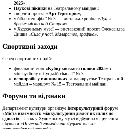
2025»
;
Наукові пікніки
на Театральному майдані;
творчий проєкт
«АртТериторія»
;
у бібліотеці-філії № 3 — виставка-хроніка
«Луцьк –
древнє місто над Стиром»
;
у Художньому музеї — виставковий проєкт Олександра
Дишка
«Сила у часі. Малярство, графіка»
.
Спортивні заходи
Серед спортивних подій:
фінальний етап
«Кубку міського голови 2025»
з
мініфутболу в Луцькій гімназії № 3;
велопробіг у вишиванках
за маршрутом: Театральний
майдан – маршрут № 15 – Театральний майдан.
Форуми та відзнаки
Департамент культури організує
Інтеркультурний форум
«Міста взаємності: міжкультурний діалог як шлях до
єдності»
. Також у Художньому музеї відбудеться вручення
відзнаки
«Почесний громадянин Луцької міської
територіальної громади»
.