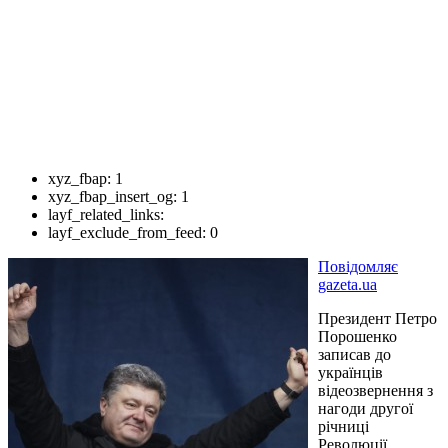
xyz_fbap:
1
xyz_fbap_insert_og:
1
layf_related_links:
layf_exclude_from_feed:
0
Повідомляє
gazeta.ua
Президент Петро
Порошенко
записав до
українців
відеозвернення з
нагоди другої
річниці
Революції