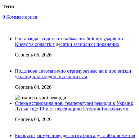
Теги:
0 Комментариев
Росія завдала одного з наймасштабніших ударів по
Києву та області: є десятки загиблих і поранених
Серпень 05, 2026
Податкова автоматично отримуватиме дані про виїзди
українців за кордон: що зміниться
Серпень 04, 2026
Спека встановила нові температурні рекорди в Україні:
Луцьк і ще 10 міст перевищили історичні максимуми
Серпень 03, 2026
Білорусь формує нову десантну бригаду за 40 кілометрів