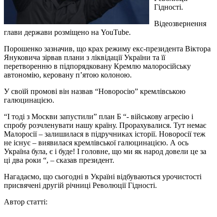
Гідності.
Відеозвернення
глави держави розміщено на YouTube.
Порошенко зазначив, що крах режиму екс-президента Віктора
Януковича зірвав плани з ліквідації України та її
перетворенню в підпорядковану Кремлю малоросійську
автономію, керовану п’ятою колоною.
У своїй промові він назвав “Новоросію” кремлівською
галюцинацією.
“І тоді з Москви запустили” план Б “- військову агресію і
спробу розчленувати нашу країну. Прорахувалися. Тут немає
Малоросії – залишилася в підручниках історії. Новоросії теж
не існує – виявилася кремлівської галюцинацією. А ось
Україна була, є і буде! І головне, що ми як народ довели це за
ці два роки “, – сказав президент.
Нагадаємо, що сьогодні в Україні відбуваються урочистості
присвячені другій річниці Революції Гідності.
Автор статті: