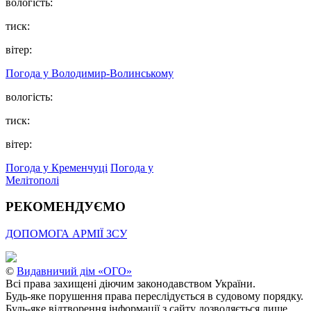
вологість:
тиск:
вітер:
Погода у Володимир-Волинському
вологість:
тиск:
вітер:
Погода у Кременчуці
Погода у
Мелітополі
РЕКОМЕНДУЄМО
ДОПОМОГА АРМІЇ ЗСУ
©
Видавничий дім «ОГО»
Всі права захищені діючим законодавством України.
Будь-яке порушення права переслідується в судовому порядку.
Будь-яке відтворення інформації з сайту дозволяється лише