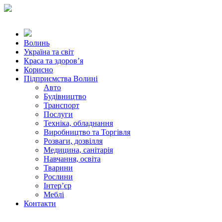
Волинь
Україна та світ
Краса та здоров’я
Корисно
Підприємства Волині
Авто
Будівництво
Транспорт
Послуги
Техніка, обладнання
Виробництво та Торгівля
Розваги, дозвілля
Медицина, санітарія
Навчання, освіта
Тварини
Рослини
Інтер’єр
Меблі
Контакти