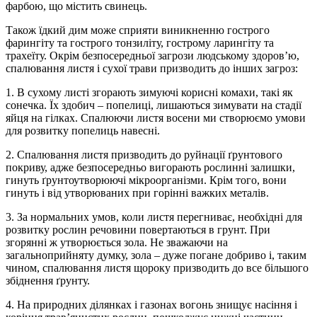
фарбою, що містить свинець.
Також їдкий дим може сприяти виникненню гострого
фарингіту та гострого тонзиліту, гострому ларингіту та
трахеїту. Окрім безпосередньої загрози людському здоров’ю,
спалювання листя і сухої трави призводить до інших загроз:
1. В сухому листі згорають зимуючі корисні комахи, такі як
сонечка. Їх здобич – попелиці, лишаються зимувати на стадії
яйця на гілках. Спалюючи листя восени ми створюємо умови
для розвитку попелиць навесні.
2. Спалювання листя призводить до руйнації ґрунтового
покриву, адже безпосередньо вигорають рослинні залишки,
гинуть ґрунтоутворюючі мікроорганізми. Крім того, вони
гинуть і від утворюваних при горінні важких металів.
3. За нормальних умов, коли листя перегниває, необхідні для
розвитку рослин речовини повертаються в грунт. При
згорянні ж утворюється зола. Не зважаючи на
загальноприйняту думку, зола – дуже погане добриво і, таким
чином, спалювання листя щороку призводить до все більшого
збіднення ґрунту.
4. На природних ділянках і газонах вогонь знищує насіння і