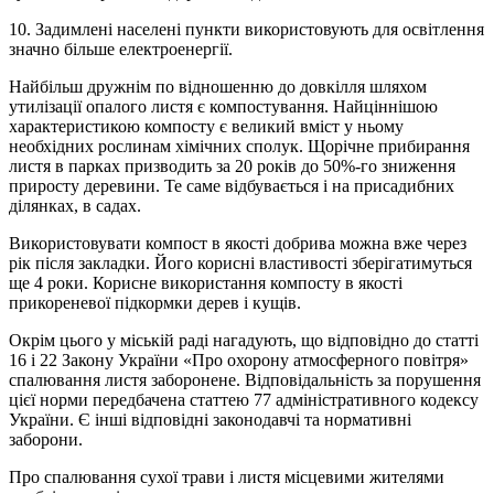
10. Задимлені населені пункти використовують для освітлення
значно більше електроенергії.
Найбільш дружнім по відношенню до довкілля шляхом
утилізації опалого листя є компостування. Найціннішою
характеристикою компосту є великий вміст у ньому
необхідних рослинам хімічних сполук. Щорічне прибирання
листя в парках призводить за 20 років до 50%-го зниження
приросту деревини. Те саме відбувається і на присадибних
ділянках, в садах.
Використовувати компост в якості добрива можна вже через
рік після закладки. Його корисні властивості зберігатимуться
ще 4 роки. Корисне використання компосту в якості
прикореневої підкормки дерев і кущів.
Окрім цього у міській раді нагадують, що відповідно до статті
16 і 22 Закону України «Про охорону атмосферного повітря»
спалювання листя заборонене. Відповідальність за порушення
цієї норми передбачена статтею 77 адміністративного кодексу
України. Є інші відповідні законодавчі та нормативні
заборони.
Про спалювання сухої трави і листя місцевими жителями