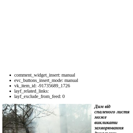
comment_widget_insert:
manual
evc_buttons_insert_mode:
manual
vk_item_id:
-91735689_1726
layf_related_links:
layf_exclude_from_feed:
0
Дим від
спаленого листя
може
викликати
захворювання