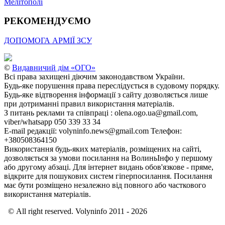
Мелітополі
РЕКОМЕНДУЄМО
ДОПОМОГА АРМІЇ ЗСУ
©
Видавничий дім «ОГО»
Всі права захищені діючим законодавством України.
Будь-яке порушення права переслідується в судовому порядку.
Будь-яке відтворення інформації з сайту дозволяється лише
при дотриманні правил використання матеріалів.
З питань реклами та співпраці : olena.ogo.ua@gmail.com,
viber/whatsapp 050 339 33 34
E-mail редакції: volyninfo.news@gmail.com Телефон:
+380508364150
Використання будь-яких матеріалів, розміщених на сайті,
дозволяється за умови посилання на ВолиньІнфо у першому
або другому абзаці. Для інтернет видань обов'язкове - пряме,
відкрите для пошукових систем гіперпосилання. Посилання
має бути розміщено незалежно від повного або часткового
використання матеріалів.
© All right reserved. Volyninfo 2011 - 2026