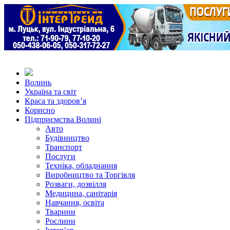
Волинь
Україна та світ
Краса та здоров’я
Корисно
Підприємства Волині
Авто
Будівництво
Транспорт
Послуги
Техніка, обладнання
Виробництво та Торгівля
Розваги, дозвілля
Медицина, санітарія
Навчання, освіта
Тварини
Рослини