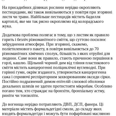
На присадибних ділянках рослини нерідко окропляють
пестицидами, які також вивільняються у повітря при згорянні
листя чи трави. Найбільше пестицидів містить бадилля
картоплі, яке ми так рясно окропляємо від колорадського
жука.
Додаткова проблема полягає в тому, що з листям як правило
горить і безліч різноманітного сміття, що суттєво посилює
забруднення атмосфери. При згорянні, скажемо,
поліетиленового пакету, в повітря вивільняється до 70
різноманітних хімічних сполук, більшість з яких отруйні для
людини. Саме вони як правило, стають причиною першіння в
горлі, кашлю. Щільний чорний дим від тління пластикового
сміття містить канцерогенні поліциклічні вуглеводні. При
горінні гуми, окрім згаданого, утворюються канцерогенна
сажа і сприяючі респіраторним захворюванням оксиди сірки.
Постійно подразнений димом епітелій слизової оболонки
дихальних шляхів не здатен протистояти мікробам. Особливо
погано тим, хто страждає на бронхіти, бронхіальну астму,
риніти чи тонзиліти.
До вогнища нерідко потрапляють ДВП, ДСП, фанера. Ці
матеріали містять формальдегідні смоли, до складу яких
входять формальдегіди і можуть бути пофарбовані масляною