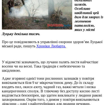
дихальних
шляхів.
Особливо
шкідливий цей
дим для хворих із
легеневою
патологією,
яких у місті
Луцьку декілька тисяч.
Про це повідомляють в управлінні охорони здоров’ям Луцької
міської ради, пишуть
Хроніки Любарта.
У відомстві зазначають, що лучани палять листя найчастіше
восени чи на весні. Така традиція є небезпечною та
шкідливою.
Адже згорянні однієї тони рослинних залишків у повітря
вивільняється біля 9 кг мікрочастинок диму. До їх складу
входять пил, окиси азоту, чадний газ, важкі метали і низка
канцерогенних сполук. В тліючому без доступу кисню листі
виділяється бензопірен, що здатен викликати у людини ракові
захворювання. Окрім того, з димом у повітря вивільняються
діоксини – одні з найотруйніших для людини речовин.