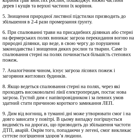
коріння трав’янистих рослин, пошкоджує нижні частини
дерев і кущів та верхні частини їх коріння.
5. Знищення природної листяної підстилки призводить до
збільшення в 2-4 рази промерзання ґрунту.
6. При спалюванні трави на присадибних ділянках або стерні
на фермерських полях виникає загроза перекидання вогню на
природні ділянки, що веде, в свою чергу до порушення
законодавства і знищення диких рослин та тварин. Саме із
спалювання стерні на полях починається більшість степових
пожеж.
7. Аналогічним чином, існує загроза лісових пожеж і
загоряння житлових будинків.
8. Якщо ведеться спалювання стерні на полях, через які
проходять високовольтні лінії електропередач, постає нова
загроза. Густий дим є напівпровідником і за певних умов
здатний стати причиною короткого замикання ЛЕП.
9. Дим від вогнищ, в туманні дні може утворювати смог і на
довго зависати у повітрі. В цьому випадку погіршується
видимість на дорогах, що призводить до збільшення частоти
ДТП, аварій. Окрім того, попадаючи у легені, смог викликає
суттєве погіршення здоров’я людини.