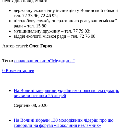
необхідно повідомляти:
державну екологічну інспекцію у Волинській області –
тел. 72 33 96, 72 46 95;
цілодобову службу оперативного реагування міської
ради – тел. 15 80;
муніципальну дружину – тел. 77 79 83;
відділ екології міської ради – тел. 72 76 08.
Автор статті:
Олег Горох
Теги:
спалювання листя
“Медицина”
0 Комментариев
На Волині завершили українсько-польські ексгумації:
виявили останки 55 людей
Серпень 08, 2026
На Волині зібрали 130 молодіжних лідерів: про що
говорили на форумі «Покоління незламних»