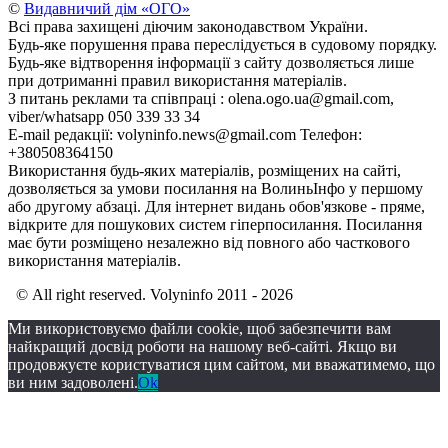
©
Видавничий дім «ОГО»
Всі права захищені діючим законодавством України.
Будь-яке порушення права переслідується в судовому порядку.
Будь-яке відтворення інформації з сайту дозволяється лише
при дотриманні правил використання матеріалів.
З питань реклами та співпраці : olena.ogo.ua@gmail.com,
viber/whatsapp 050 339 33 34
E-mail редакції: volyninfo.news@gmail.com Телефон:
+380508364150
Використання будь-яких матеріалів, розміщених на сайті,
дозволяється за умови посилання на ВолиньІнфо у першому
або другому абзаці. Для інтернет видань обов'язкове - пряме,
відкрите для пошукових систем гіперпосилання. Посилання
має бути розміщено незалежно від повного або часткового
використання матеріалів.
© All right reserved. Volyninfo 2011 - 2026
Ми використовуємо файли cookie, щоб забезпечити вам
найкращий досвід роботи на нашому веб-сайті. Якщо ви
продовжуєте користуватися цим сайтом, ми вважатимемо, що
ви ним задоволені.
Ok