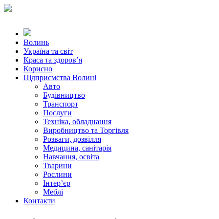
Волинь
Україна та світ
Краса та здоров’я
Корисно
Підприємства Волині
Авто
Будівництво
Транспорт
Послуги
Техніка, обладнання
Виробництво та Торгівля
Розваги, дозвілля
Медицина, санітарія
Навчання, освіта
Тварини
Рослини
Інтер’єр
Меблі
Контакти