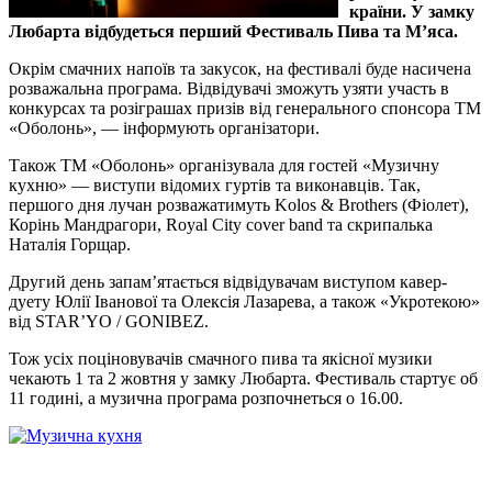
країни. У замку
Любарта відбудеться перший Фестиваль Пива та М’яса.
Окрім смачних напоїв та закусок, на фестивалі буде насичена
розважальна програма. Відвідувачі зможуть узяти участь в
конкурсах та розіграшах призів від генерального спонсора ТМ
«Оболонь», — інформують організатори.
Також ТМ «Оболонь» організувала для гостей «Музичну
кухню» — виступи відомих гуртів та виконавців. Так,
першого дня лучан розважатимуть Kolos & Brothers (Фіолет),
Корінь Мандрагори, Royal City cover band та скрипалька
Наталія Горщар.
Другий день запам’ятається відвідувачам виступом кавер-
дуету Юлії Іванової та Олексія Лазарева, а також «Укротекою»
від STAR’YO / GONIBEZ.
Тож усіх поціновувачів смачного пива та якісної музики
чекають 1 та 2 жовтня у замку Любарта. Фестиваль стартує об
11 годині, а музична програма розпочнеться о 16.00.