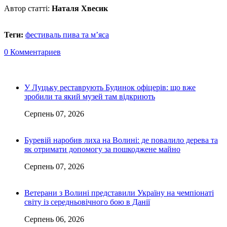
Автор статті:
Наталя Хвесик
Теги:
фестиваль пива та м’яса
0 Комментариев
У Луцьку реставрують Будинок офіцерів: що вже
зробили та який музей там відкриють
Серпень 07, 2026
Буревій наробив лиха на Волині: де повалило дерева та
як отримати допомогу за пошкоджене майно
Серпень 07, 2026
Ветерани з Волині представили Україну на чемпіонаті
світу із середньовічного бою в Данії
Серпень 06, 2026