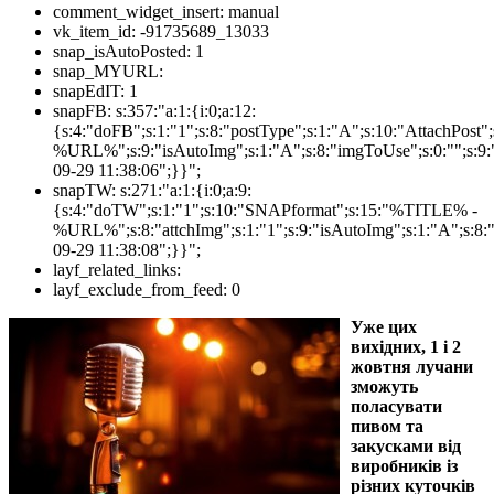
comment_widget_insert:
manual
vk_item_id:
-91735689_13033
snap_isAutoPosted:
1
snap_MYURL:
snapEdIT:
1
snapFB:
s:357:"a:1:{i:0;a:12:
{s:4:"doFB";s:1:"1";s:8:"postType";s:1:"A";s:10:"AttachPos
%URL%";s:9:"isAutoImg";s:1:"A";s:8:"imgToUse";s:0:"";s:9:"
09-29 11:38:06";}}";
snapTW:
s:271:"a:1:{i:0;a:9:
{s:4:"doTW";s:1:"1";s:10:"SNAPformat";s:15:"%TITLE% -
%URL%";s:8:"attchImg";s:1:"1";s:9:"isAutoImg";s:1:"A";s:8:"
09-29 11:38:08";}}";
layf_related_links:
layf_exclude_from_feed:
0
Уже цих
вихідних, 1 і 2
жовтня лучани
зможуть
поласувати
пивом та
закусками від
виробників із
різних куточків