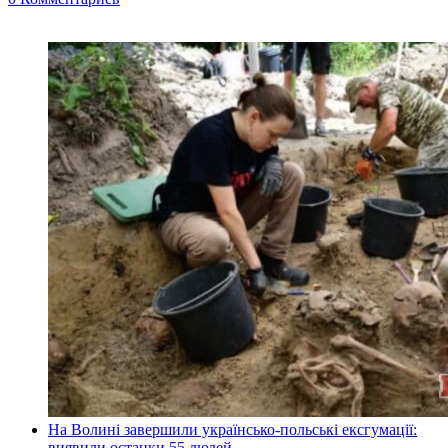
На Волині завершили українсько-польські ексгумації:
виявили останки 55 людей