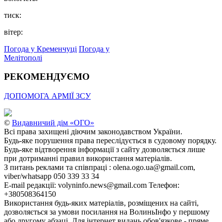
тиск:
вітер:
Погода у Кременчуці
Погода у
Мелітополі
РЕКОМЕНДУЄМО
ДОПОМОГА АРМІЇ ЗСУ
©
Видавничий дім «ОГО»
Всі права захищені діючим законодавством України.
Будь-яке порушення права переслідується в судовому порядку.
Будь-яке відтворення інформації з сайту дозволяється лише
при дотриманні правил використання матеріалів.
З питань реклами та співпраці : olena.ogo.ua@gmail.com,
viber/whatsapp 050 339 33 34
E-mail редакції: volyninfo.news@gmail.com Телефон:
+380508364150
Використання будь-яких матеріалів, розміщених на сайті,
дозволяється за умови посилання на ВолиньІнфо у першому
або другому абзаці. Для інтернет видань обов'язкове - пряме,