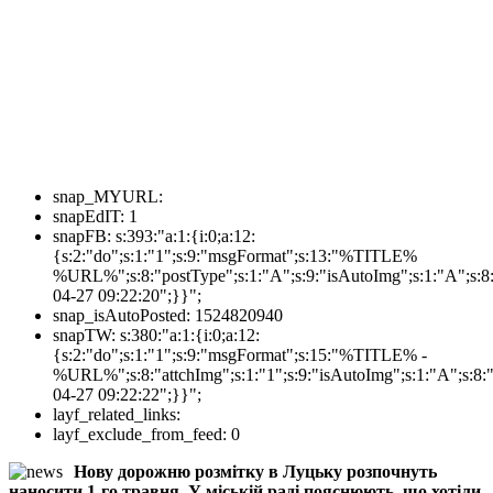
snap_MYURL:
snapEdIT:
1
snapFB:
s:393:"a:1:{i:0;a:12:
{s:2:"do";s:1:"1";s:9:"msgFormat";s:13:"%TITLE%
%URL%";s:8:"postType";s:1:"A";s:9:"isAutoImg";s:1:"A";s:8:
04-27 09:22:20";}}";
snap_isAutoPosted:
1524820940
snapTW:
s:380:"a:1:{i:0;a:12:
{s:2:"do";s:1:"1";s:9:"msgFormat";s:15:"%TITLE% -
%URL%";s:8:"attchImg";s:1:"1";s:9:"isAutoImg";s:1:"A";s:8:"
04-27 09:22:22";}}";
layf_related_links:
layf_exclude_from_feed:
0
Нову дорожню розмітку в Луцьку розпочнуть
наносити 1-го травня. У міській раді пояснюють, що хотіли