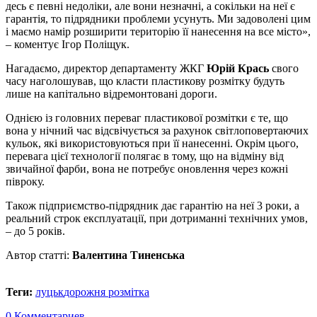
десь є певні недоліки, але вони незначні, а сокільки на неї є
гарантія, то підрядники проблеми усунуть. Ми задоволені цим
і маємо намір розширити територію її нанесення на все місто»,
– коментує Ігор Поліщук.
Нагадаємо, директор департаменту ЖКГ
Юрій Крась
свого
часу наголошував, що класти пластикову розмітку будуть
лише на капітально відремонтовані дороги.
Однією із головних переваг пластикової розмітки є те, що
вона у нічний час відсвічується за рахунок світлоповертаючих
кульок, які використовуються при її нанесенні. Окрім цього,
перевага цієї технології полягає в тому, що на відміну від
звичайної фарби, вона не потребує оновлення через кожні
півроку.
Також підприємство-підрядник дає гарантію на неї 3 роки, а
реальний строк експлуатації, при дотриманні технічних умов,
– до 5 років.
Автор статті:
Валентина Тиненська
Теги:
луцьк
дорожня розмітка
0 Комментариев