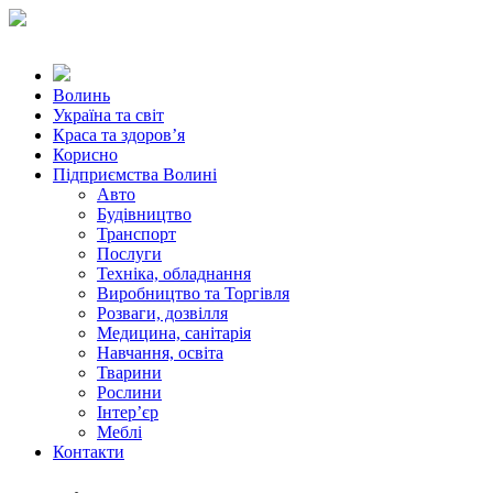
Волинь
Україна та світ
Краса та здоров’я
Корисно
Підприємства Волині
Авто
Будівництво
Транспорт
Послуги
Техніка, обладнання
Виробництво та Торгівля
Розваги, дозвілля
Медицина, санітарія
Навчання, освіта
Тварини
Рослини
Інтер’єр
Меблі
Контакти