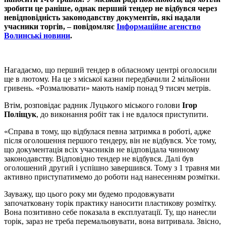
зробити це раніше, однак перший тендер не відбувся через
невідповідність законодавству документів, які надали
учасники торгів, – повідомляє
Інформаційне агенство
Волинські новини
.
Нагадаємо, що перший тендер в обласному центрі оголосили
ще в лютому. На це з міської казни передбачили 2 мільйони
гривень. «Розмалювати» мають намір понад 9 тисяч метрів.
Втім, розповідає радник Луцького міського голови
Ігор
Поліщук
, до виконання робіт так і не вдалося приступити.
«Справа в тому, що відбулася певна затримка в роботі, адже
після оголошення першого тендеру, він не відбувся. Усе тому,
що документація всіх учасників не відповідала чинному
законодавству. Відповідно тендер не відбувся. Далі був
оголошений другий і успішно завершився. Тому з 1 травня ми
активно приступатимемо до роботи над нанесенням розмітки.
Зауважу, що цього року ми будемо продовжувати
започатковану торік практику наносити пластикову розмітку.
Вона позитивно себе показала в експлуатації. Ту, що нанесли
торік, зараз не треба перемальовувати, вона витривала. Звісно,