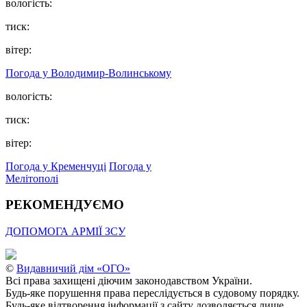
вологість:
тиск:
вітер:
Погода у Володимир-Волинському
вологість:
тиск:
вітер:
Погода у Кременчуці
Погода у
Мелітополі
РЕКОМЕНДУЄМО
ДОПОМОГА АРМІЇ ЗСУ
©
Видавничий дім «ОГО»
Всі права захищені діючим законодавством України.
Будь-яке порушення права переслідується в судовому порядку.
Будь-яке відтворення інформації з сайту дозволяється лише