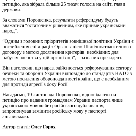
петицію, яка зібрала більше 25 тисяч голосів на сайті глави
держави.
За словами Порошенка, результати референдуму будуть
вважатися “остаточним рішенням, яке прийме український
народ”.
“Одним з головних пріоритетів зовнішньої політики України є
поглиблення співпраці з Організацією Північноатлантичного
договору з метою досягнення критеріїв, необхідних для
набуття членства у цій організації”, – зазначив президент.
Він наголосив, що наразі здійснюється реформування сектору
безпеки та оборони України відповідно до стандартів НАТО з
метою посилення обороноздатності країни, що є необхідним
для протидії агресії з боку Росії.
Нагадаємо, 19 листопада Порошенко, відповідаючи на
петицію про надання громадянам України паспорта лише
українською мовою без російського дублювання,
запропонував замінити російську мову у паспорті
англійською.
Автор статті:
Олег Горох