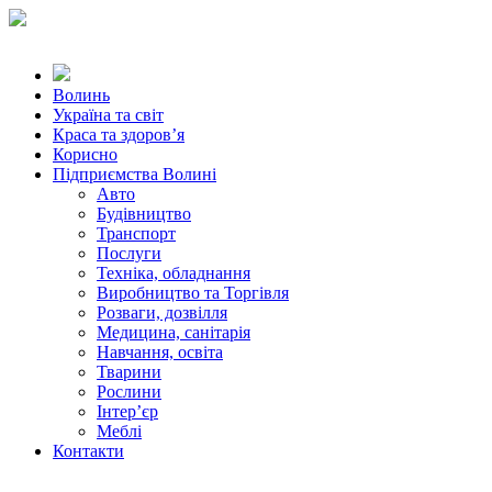
Волинь
Україна та світ
Краса та здоров’я
Корисно
Підприємства Волині
Авто
Будівництво
Транспорт
Послуги
Техніка, обладнання
Виробництво та Торгівля
Розваги, дозвілля
Медицина, санітарія
Навчання, освіта
Тварини
Рослини
Інтер’єр
Меблі
Контакти