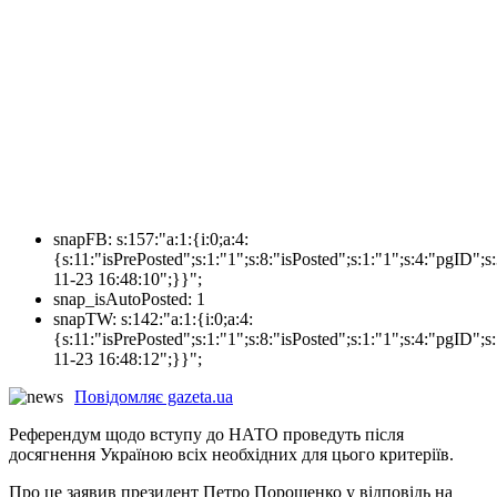
snapFB:
s:157:"a:1:{i:0;a:4:
{s:11:"isPrePosted";s:1:"1";s:8:"isPosted";s:1:"1";s:4:"pgI
11-23 16:48:10";}}";
snap_isAutoPosted:
1
snapTW:
s:142:"a:1:{i:0;a:4:
{s:11:"isPrePosted";s:1:"1";s:8:"isPosted";s:1:"1";s:4:"pgID
11-23 16:48:12";}}";
Повідомляє gazeta.ua
Референдум щодо вступу до НАТО проведуть після
досягнення Україною всіх необхідних для цього критеріїв.
Про це заявив президент Петро Порошенко у відповідь на