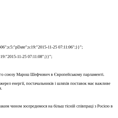
306";s:5:"pDate";s:19:"2015-11-25 07:11:06";}}";
s:19:"2015-11-25 07:11:08";}}";
ичного союзу Марош Шефчович в Європейському парламенті.
ерел енергії, постачальників і шляхів поставок має важливе
ч.
аким чином зосередимося на більш тісній співпраці з Росією в