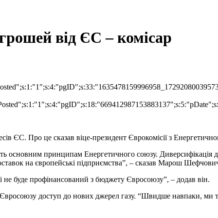
 грошей від ЄС – комісар
:"isPosted";s:1:"1";s:4:"pgID";s:33:"1635478159996958_1729208003957
"isPosted";s:1:"1";s:4:"pgID";s:18:"669412987153883137";s:5:"pDate";
ересів ЄС. Про це сказав віце-президент Єврокомісії з Енергет
чать основним принципам Енергетичного союзу. Диверсифікація дж
поставок на європейські підприємства”, – сказав Марош Шефчови
 і не буде профінансований з бюджету Євросоюзу”, – додав він.
ь Євросоюзу доступ до нових джерел газу. “Швидше навпаки, ми т