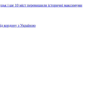
Луцьк і ще 10 міст перевищили історичні максимуми
від кордону з Україною