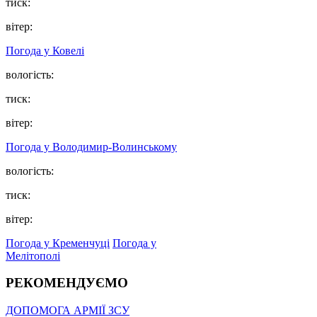
тиск:
вітер:
Погода у Ковелі
вологість:
тиск:
вітер:
Погода у Володимир-Волинському
вологість:
тиск:
вітер:
Погода у Кременчуці
Погода у
Мелітополі
РЕКОМЕНДУЄМО
ДОПОМОГА АРМІЇ ЗСУ