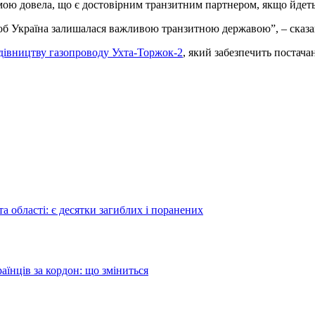
 довела, що є достовірним транзитним партнером, якщо йдеться
 щоб Україна залишалася важливою транзитною державою”, – сказа
удівництву газопроводу Ухта-Торжок-2
, який забезпечить постача
а області: є десятки загиблих і поранених
аїнців за кордон: що зміниться