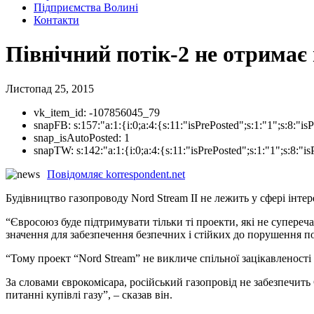
Підприємства Волині
Контакти
Північний потік-2 не отримає
Листопад 25, 2015
vk_item_id:
-107856045_79
snapFB:
s:157:"a:1:{i:0;a:4:{s:11:"isPrePosted";s:1:"1";s:8
snap_isAutoPosted:
1
snapTW:
s:142:"a:1:{i:0;a:4:{s:11:"isPrePosted";s:1:"1";s:8:
Повідомляє korrespondent.net
Будівництво газопроводу Nord Stream II не лежить у сфері інт
“Євросоюз буде підтримувати тільки ті проекти, які не супере
значення для забезпечення безпечних і стійких до порушення 
“Тому проект “Nord Stream” не викличе спільної зацікавленості
За словами єврокомісара, російський газопровід не забезпечит
питанні купівлі газу”, – сказав він.