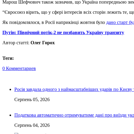
Марош Шефчович також зазначив, що Україна попередньою зимою
“Євросоюз вірить, що у сфері інтересів всіх сторін лежить те,
Як повідомлялося, в Росії наприкінці жовтня було
дано старт б
Путін: Північний потік-2 не позбавить Україну транзиту
Автор статті:
Олег Горох
Теги:
0 Комментариев
Росія завдала одного з наймасштабніших ударів по Києву т
Серпень 05, 2026
Податкова автоматично отримуватиме дані про виїзди укр
Серпень 04, 2026