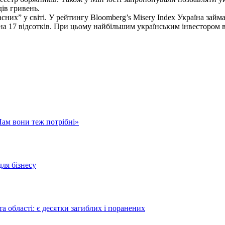
ів гривень.
них” у світі. У рейтингу Bloomberg’s Misery Index Україна займ
 на 17 відсотків. При цьому найбільшим українським інвестором в
Нам вони теж потрібні»
для бізнесу
а області: є десятки загиблих і поранених