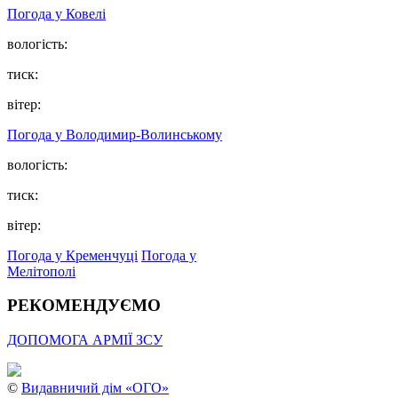
Погода у Ковелі
вологість:
тиск:
вітер:
Погода у Володимир-Волинському
вологість:
тиск:
вітер:
Погода у Кременчуці
Погода у
Мелітополі
РЕКОМЕНДУЄМО
ДОПОМОГА АРМІЇ ЗСУ
©
Видавничий дім «ОГО»