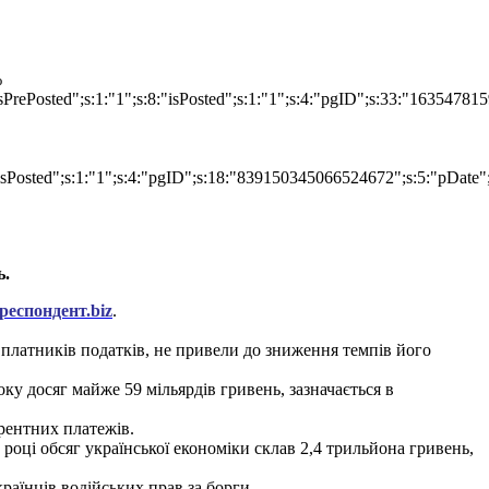
%
isPrePosted";s:1:"1";s:8:"isPosted";s:1:"1";s:4:"pgID";s:33:"16354
"isPosted";s:1:"1";s:4:"pgID";s:18:"839150345066524672";s:5:"pDate"
ь.
респондент.biz
.
 платників податків, не привели до зниження темпів його
оку досяг майже 59 мільярдів гривень, зазначається в
 рентних платежів.
у році обсяг української економіки склав 2,4 трильйона гривень,
аїнців водійських прав за борги.