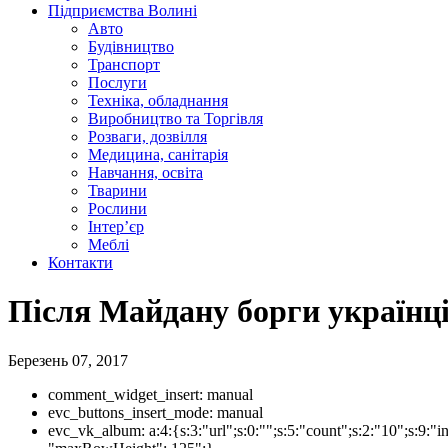
Підприємства Волині
Авто
Будівництво
Транспорт
Послуги
Техніка, обладнання
Виробництво та Торгівля
Розваги, дозвілля
Медицина, санітарія
Навчання, освіта
Тварини
Рослини
Інтер’єр
Меблі
Контакти
Після Майдану борги українці
Березень 07, 2017
comment_widget_insert:
manual
evc_buttons_insert_mode:
manual
evc_vk_album:
a:4:{s:3:"url";s:0:"";s:5:"count";s:2:"10";s:9:"i