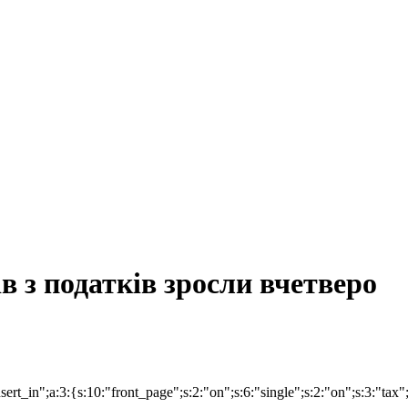
в з податків зросли вчетверо
nsert_in";a:3:{s:10:"front_page";s:2:"on";s:6:"single";s:2:"on";s:3:"tax