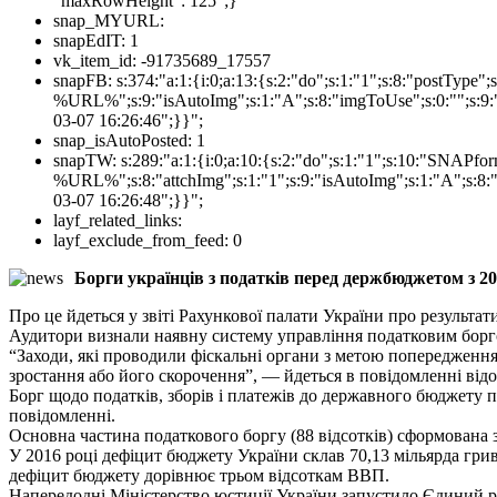
"maxRowHeight": 125";}
snap_MYURL:
snapEdIT:
1
vk_item_id:
-91735689_17557
snapFB:
s:374:"a:1:{i:0;a:13:{s:2:"do";s:1:"1";s:8:"postTyp
%URL%";s:9:"isAutoImg";s:1:"A";s:8:"imgToUse";s:0:"";s:9:"
03-07 16:26:46";}}";
snap_isAutoPosted:
1
snapTW:
s:289:"a:1:{i:0;a:10:{s:2:"do";s:1:"1";s:10:"SNAPf
%URL%";s:8:"attchImg";s:1:"1";s:9:"isAutoImg";s:1:"A";s:8:"
03-07 16:26:48";}}";
layf_related_links:
layf_exclude_from_feed:
0
Борги українців з податків перед держбюджетом з 201
Про це йдеться у звіті Рахункової палати України про результ
Аудитори визнали наявну систему управління податковим бор
“Заходи, які проводили фіскальні органи з метою попередження
зростання або його скорочення”, — йдеться в повідомленні відо
Борг щодо податків, зборів і платежів до державного бюджету про
повідомленні.
Основна частина податкового боргу (88 відсотків) сформована з
У 2016 році дефіцит бюджету України склав 70,13 мільярда гриве
дефіцит бюджету дорівнює трьом відсоткам ВВП.
Напередодні Міністерство юстиції України запустило Єдиний ре