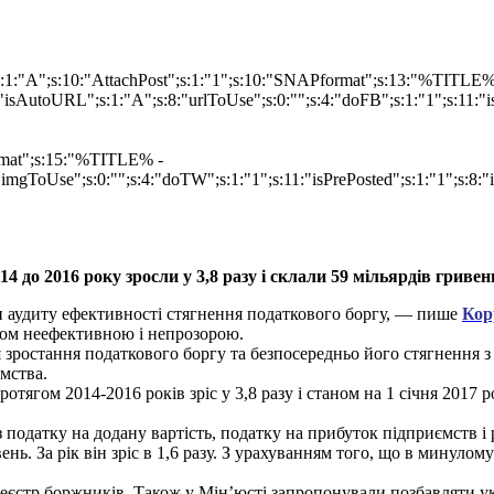
e";s:1:"A";s:10:"AttachPost";s:1:"1";s:10:"SNAPformat";s:13:"%TITLE
isAutoURL";s:1:"A";s:8:"urlToUse";s:0:"";s:4:"doFB";s:1:"1";s:11:"
ormat";s:15:"%TITLE% -
imgToUse";s:0:"";s:4:"doTW";s:1:"1";s:11:"isPrePosted";s:1:"1";s:8:
4 до 2016 року зросли у 3,8 разу і склали 59 мільярдів гривен
ати аудиту ефективності стягнення податкового боргу, — пише
Кор
гом неефективною і непрозорою.
 зростання податкового боргу та безпосередньо його стягнення з
мства.
тягом 2014-2016 років зріс у 3,8 разу і станом на 1 січня 2017 р
 податку на додану вартість, податку на прибуток підприємств і
нь. За рік він зріс в 1,6 разу. З урахуванням того, що в минулом
єстр боржників. Також у Мін’юсті запропонували позбавляти укр