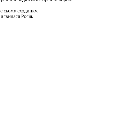
ає сьому сходинку.
иявилася Росія.