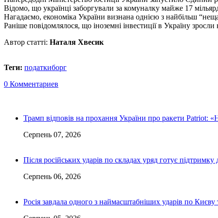
Відомо, що українці заборгували за комуналку майже 17 мільярд
Нагадаємо, економіка України визнана однією з найбільш “нещас
Раніше повідомлялося, що іноземні інвестиції в Україну зросли
Автор статті:
Наталя Хвесик
Теги:
податки
борг
0 Комментариев
Трамп відповів на прохання України про ракети Patriot: «
Серпень 07, 2026
Після російських ударів по складах уряд готує підтримку 
Серпень 06, 2026
Росія завдала одного з наймасштабніших ударів по Києву т