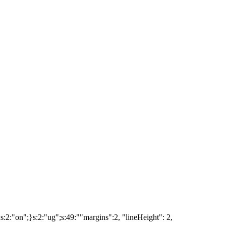
";s:2:"on";}s:2:"ug";s:49:""margins":2, "lineHeight": 2,