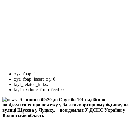
xyz_fbap:
1
xyz_fbap_insert_og:
0
layf_related_links:
layf_exclude_from_feed:
0
9 липня о 09:30 до Служби 101 надійшло
повідомлення про пожежу у багатоквартирному будинку на
вулиці Щусєва у Луцьку, – повідомляє У ДСНС України у
Волинській області.