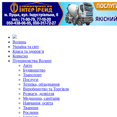
Волинь
Україна та світ
Краса та здоров’я
Корисно
Підприємства Волині
Авто
Будівництво
Транспорт
Послуги
Техніка, обладнання
Виробництво та Торгівля
Розваги, дозвілля
Медицина, санітарія
Навчання, освіта
Тварини
Рослини