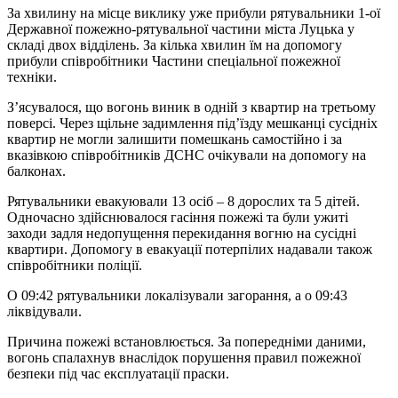
За хвилину на місце виклику уже прибули рятувальники 1-ої
Державної пожежно-рятувальної частини міста Луцька у
складі двох відділень. За кілька хвилин їм на допомогу
прибули співробітники Частини спеціальної пожежної
техніки.
З’ясувалося, що вогонь виник в одній з квартир на третьому
поверсі. Через щільне задимлення під’їзду мешканці сусідніх
квартир не могли залишити помешкань самостійно і за
вказівкою співробітників ДСНС очікували на допомогу на
балконах.
Рятувальники евакуювали 13 осіб – 8 дорослих та 5 дітей.
Одночасно здійснювалося гасіння пожежі та були ужиті
заходи задля недопущення перекидання вогню на сусідні
квартири. Допомогу в евакуації потерпілих надавали також
співробітники поліції.
О 09:42 рятувальники локалізували загорання, а о 09:43
ліквідували.
Причина пожежі встановлюється. За попередніми даними,
вогонь спалахнув внаслідок порушення правил пожежної
безпеки під час експлуатації праски.