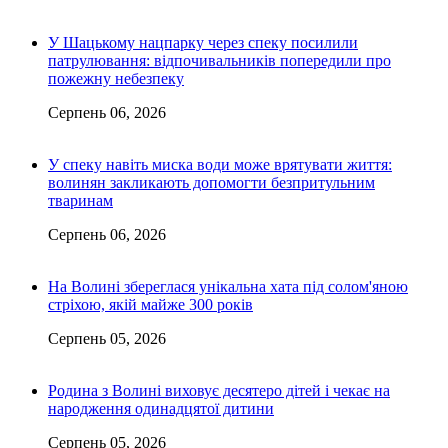
У Шацькому нацпарку через спеку посилили
патрулювання: відпочивальників попередили про
пожежну небезпеку
Серпень 06, 2026
У спеку навіть миска води може врятувати життя:
волинян закликають допомогти безпритульним
тваринам
Серпень 06, 2026
На Волині збереглася унікальна хата під солом'яною
стріхою, якій майже 300 років
Серпень 05, 2026
Родина з Волині виховує десятеро дітей і чекає на
народження одинадцятої дитини
Серпень 05, 2026