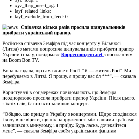
xyz_fbap_insert_og:
1
layf_related_links:
layf_exclude_from_feed:
0
Співачка кілька разів просила шанувальників
прибрати український прапор.
Російська співачка Земфіра під час концерту у Вільнюсі
(Литва) з матами попросила шанувальників прибрати прапор
України із залу, повідомляє
Корреспондент.net
з посиланням
на Boom Bon TV.
Вона нагадала, що сама живе в Росії. “Я — житель Росії. Ми
перебуваємо в Литві. Я прошу, я прошу вас бл ***”, — сказала
Земфіра.
Користувачі в соцмережах повідомляють, що Земфіра
неодноразово просила прибрати прапор України. Після цього,
з їхніх слів, багато хто залишив концерт.
“Обіцяю, що приїду в Україну з концертами. Щиро сподіваюся
і хочу в це вірити, що пік напруженості між нашими країнами
залишився в минулому, і я приїду. Будь ласка, дочекайтеся
мене”, — сказала Земфіра своїм українським фанатам.