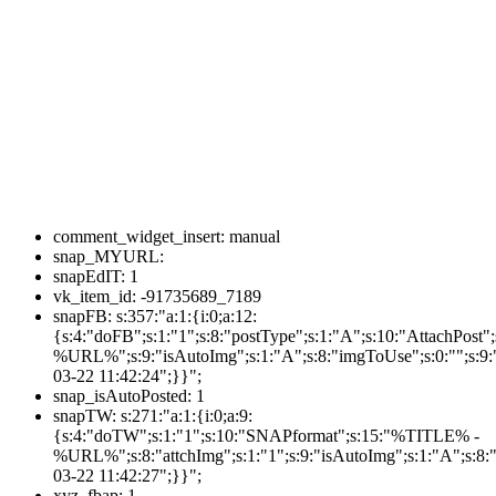
comment_widget_insert:
manual
snap_MYURL:
snapEdIT:
1
vk_item_id:
-91735689_7189
snapFB:
s:357:"a:1:{i:0;a:12:
{s:4:"doFB";s:1:"1";s:8:"postType";s:1:"A";s:10:"AttachPos
%URL%";s:9:"isAutoImg";s:1:"A";s:8:"imgToUse";s:0:"";s:9:"
03-22 11:42:24";}}";
snap_isAutoPosted:
1
snapTW:
s:271:"a:1:{i:0;a:9:
{s:4:"doTW";s:1:"1";s:10:"SNAPformat";s:15:"%TITLE% -
%URL%";s:8:"attchImg";s:1:"1";s:9:"isAutoImg";s:1:"A";s:8:"
03-22 11:42:27";}}";
xyz_fbap:
1