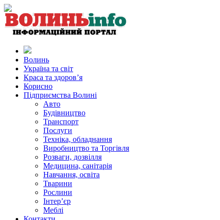
Волинь
Україна та світ
Краса та здоров’я
Корисно
Підприємства Волині
Авто
Будівництво
Транспорт
Послуги
Техніка, обладнання
Виробництво та Торгівля
Розваги, дозвілля
Медицина, санітарія
Навчання, освіта
Тварини
Рослини
Інтер’єр
Меблі
Контакти