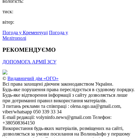
вологість:
тиск:
вітер:
Погода у Кременчуці
Погода у
Мелітополі
РЕКОМЕНДУЄМО
ДОПОМОГА АРМІЇ ЗСУ
©
Видавничий дім «ОГО»
Всі права захищені діючим законодавством України.
Будь-яке порушення права переслідується в судовому порядку.
Будь-яке відтворення інформації з сайту дозволяється лише
при дотриманні правил використання матеріалів.
З питань реклами та співпраці : olena.ogo.ua@gmail.com,
viber/whatsapp 050 339 33 34
E-mail редакції: volyninfo.news@gmail.com Телефон:
+380508364150
Використання будь-яких матеріалів, розміщених на сайті,
дозволяється за умови посилання на ВолиньІнфо у першому