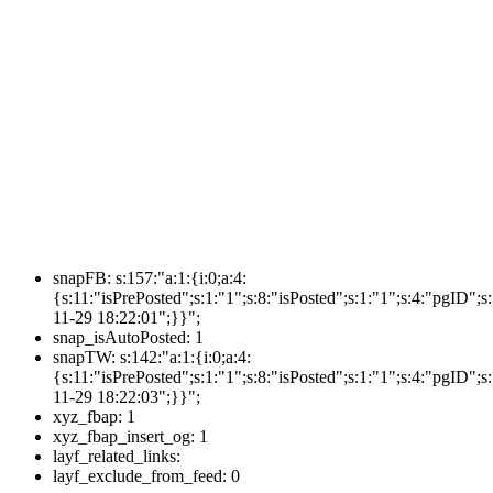
snapFB:
s:157:"a:1:{i:0;a:4:
{s:11:"isPrePosted";s:1:"1";s:8:"isPosted";s:1:"1";s:4:"pgI
11-29 18:22:01";}}";
snap_isAutoPosted:
1
snapTW:
s:142:"a:1:{i:0;a:4:
{s:11:"isPrePosted";s:1:"1";s:8:"isPosted";s:1:"1";s:4:"pgID
11-29 18:22:03";}}";
xyz_fbap:
1
xyz_fbap_insert_og:
1
layf_related_links:
layf_exclude_from_feed:
0