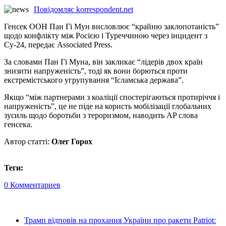
Повідомляє korrespondent.net
Генсек ООН Пан Гі Мун висловлює “крайню заклопотаність”
щодо конфлікту між Росією і Туреччиною через інцидент з
Су-24, передає Associated Press.
За словами Пан Гі Муна, він закликає “лідерів двох країн
знизити напруженість”, тоді як вони борються проти
екстремістського угрупування “Ісламська держава”.
Якщо “між партнерами з коаліції спостерігаються протиріччя і
напруженість”, це не піде на користь мобілізації глобальних
зусиль щодо боротьби з тероризмом, наводить AP слова
генсека.
Автор статті:
Олег Горох
Теги:
0 Комментариев
Трамп відповів на прохання України про ракети Patriot: