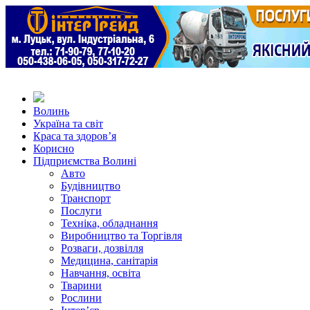
Волинь
Україна та світ
Краса та здоров’я
Корисно
Підприємства Волині
Авто
Будівництво
Транспорт
Послуги
Техніка, обладнання
Виробництво та Торгівля
Розваги, дозвілля
Медицина, санітарія
Навчання, освіта
Тварини
Рослини