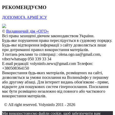
РЕКОМЕНДУЄМО
ДОПОМОГА АРМІЇ ЗСУ
©
Видавничий дім «ОГО»
Всі права захищені діючим законодавством України.
Будь-яке порушення права переслідується в судовому порядку.
Будь-яке відтворення інформації з сайту дозволяється лише
при дотриманні правил використання матеріалів.
З питань реклами та співпраці : olena.ogo.ua@gmail.com,
viber/whatsapp 050 339 33 34
E-mail редакції: volyninfo.news@gmail.com Телефон:
+380508364150
Використання будь-яких матеріалів, розміщених на сайті,
дозволяється за умови посилання на ВолиньІнфо у першому
або другому абзаці. Для інтернет видань обов'язкове - пряме,
відкрите для пошукових систем гіперпосилання. Посилання
має бути розміщено незалежно від повного або часткового
використання матеріалів.
© All right reserved. Volyninfo 2011 - 2026
Ми використовуємо файли cookie, щоб забезпечити вам