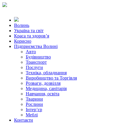
Волинь
Україна та світ
Краса та здоров’я
Корисно
Підприємства Волині
Авто
Будівництво
Транспорт
Послуги
Техніка, обладнання
Виробництво та Торгівля
Розваги, дозвілля
Медицина, санітарія
Навчання, освіта
Тварини
Рослини
Інтер’єр
Меблі
Контакти