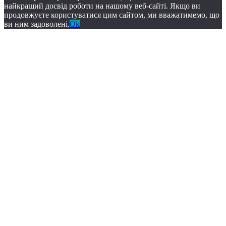
найкращий досвід роботи на нашому веб-сайті. Якщо ви
продовжуєте користуватися цим сайтом, ми вважатимемо, що
ви ним задоволені.
Ok