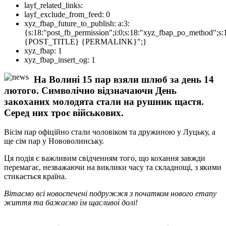
layf_related_links:
layf_exclude_from_feed:
0
xyz_fbap_future_to_publish:
a:3:
{s:18:"post_fb_permission";i:0;s:18:"xyz_fbap_po_method";s:
{POST_TITLE} {PERMALINK}";}
xyz_fbap:
1
xyz_fbap_insert_og:
1
На Волині 15 пар взяли шлюб за день 14
лютого. Символічно відзначаючи День
закоханих молодята стали на рушник щастя.
Серед них троє військових.
Вісім пар офіційно стали чоловіком та дружиною у Луцьку, а
ще сім пар у Нововолинську.
Ця подія є важливим свідченням того, що кохання завжди
перемагає, незважаючи на виклики часу та складнощі, з якими
стикається країна.
Вітаємо всі новоспечені подружжя з початком нового етапу
життя та бажаємо їм щасливої долі!