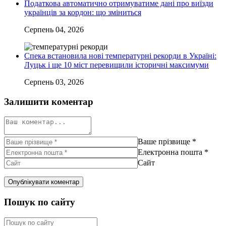
Податкова автоматично отримуватиме дані про виїзди
українців за кордон: що зміниться
Серпень 04, 2026
Спека встановила нові температурні рекорди в Україні:
Луцьк і ще 10 міст перевищили історичні максимуми
Серпень 03, 2026
Залишити коментар
Ваше прізвище
*
Електронна пошта
*
Сайт
Пошук по сайту