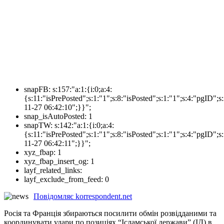
snapFB:
s:157:"a:1:{i:0;a:4:
{s:11:"isPrePosted";s:1:"1";s:8:"isPosted";s:1:"1";s:4:"pgI
11-27 06:42:10";}}";
snap_isAutoPosted:
1
snapTW:
s:142:"a:1:{i:0;a:4:
{s:11:"isPrePosted";s:1:"1";s:8:"isPosted";s:1:"1";s:4:"pgID
11-27 06:42:11";}}";
xyz_fbap:
1
xyz_fbap_insert_og:
1
layf_related_links:
layf_exclude_from_feed:
0
Повідомляє korrespondent.net
Росія та Франція збираються посилити обмін розвідданими та
координувати удари по позиціях “Ісламської держави” (ІД) в