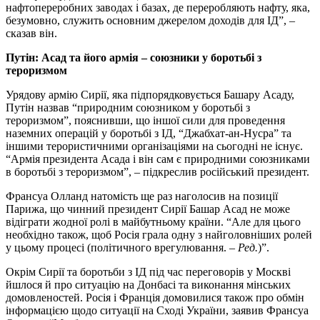
нафтопереробних заводах і базах, де переробляють нафту, яка,
безумовно, служить основним джерелом доходів для ІД”, –
сказав він.
Путін: Асад та його армія – союзники у боротьбі з
тероризмом
Урядову армію Сирії, яка підпорядковується Башару Асаду,
Путін назвав “природним союзником у боротьбі з
тероризмом”, пояснивши, що іншої сили для проведення
наземних операцій у боротьбі з ІД, “Джабхат-ан-Нусра” та
іншими терористичними організаціями на сьогодні не існує.
“Армія президента Асада і він сам є природними союзниками
в боротьбі з тероризмом”, – підкреслив російський президент.
Франсуа Олланд натомість ще раз наголосив на позиції
Парижа, що чинний президент Сирії Башар Асад не може
відіграти жодної ролі в майбутньому країни. “Але для цього
необхідно також, щоб Росія грала одну з найголовніших ролей
у цьому процесі (політичного врегулювання. –
Ред.
)”.
Окрім Сирії та боротьби з ІД під час переговорів у Москві
йшлося й про ситуацію на Донбасі та виконання мінських
домовленостей. Росія і Франція домовилися також про обмін
інформацією щодо ситуації на Сході України, заявив Франсуа