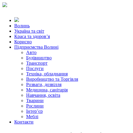
Волинь
Україна та світ
Краса та здоров’я
Корисно
Підприємства Волині
Авто
Будівництво
Транспорт
Послуги
Техніка, обладнання
Виробництво та Торгівля
Розваги, дозвілля
Медицина, санітарія
Навчання, освіта
Тварини
Рослини
Інтер’єр
Меблі
Контакти