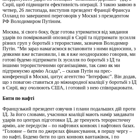
Сирії, щоб підвищити ефективність операції. З такою заявою в
четвер, 26 листопада, виступив президент Франції Франсуа
Олланд по завершенні переговорів у Москві з президентом
РФ Володимиром Путіним.
Москва, зі свого боку, буде готова утриматися від завдання
ударів по поміркованій опозиції в Сирії та підтримати зусилля
різних груп у боротьбі з терористами, зазначив Володимир
Путін. “Ми зараз намагаємося встановити з ними відносини, з
деякими вже встановили, і як я вже неодноразово говорив, ми
готові будемо підтримати їх зусилля по боротьбі з ІД та
іншими терористичними організаціями, так само як ми
підтримуємо армію Асада”, – сказав Путін на прес-
конференції в Москві, цитує агентство “Інтерфакс”. Він додав,
що з повагою ставиться до міжнародної коаліції у боротьбі з ІД
в Сирії, яку очолюють США, і готовий з нею співпрацювати.
Бити по нафті
Французький президент озвучив і плани подальших дій проти
ІД. За його словами, учасники коаліції мають намір завдавати
ударів по центрах підготовки ІД, де тренують терористичну
армію, але передусім – по нафтових конвоях і нафтових базах.
“Головне – бити по джерелах фінансування, в першу чергу –
по нафті. Будемо бити по цих конвоях вантажівок, і по