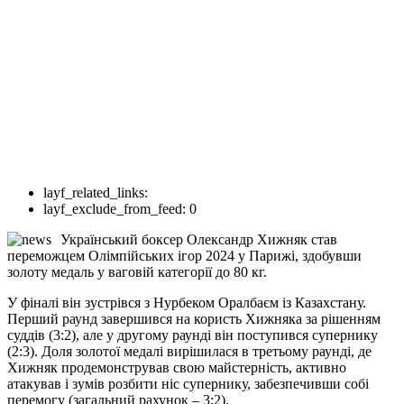
layf_related_links:
layf_exclude_from_feed:
0
Український боксер Олександр Хижняк став
переможцем Олімпійських ігор 2024 у Парижі, здобувши
золоту медаль у ваговій категорії до 80 кг.
У фіналі він зустрівся з Нурбеком Оралбаєм із Казахстану.
Перший раунд завершився на користь Хижняка за рішенням
суддів (3:2), але у другому раунді він поступився супернику
(2:3). Доля золотої медалі вирішилася в третьому раунді, де
Хижняк продемонстрував свою майстерність, активно
атакував і зумів розбити ніс супернику, забезпечивши собі
перемогу (загальний рахунок – 3:2).