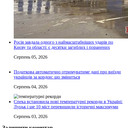
Росія завдала одного з наймасштабніших ударів по
Києву та області: є десятки загиблих і поранених
Серпень 05, 2026
Податкова автоматично отримуватиме дані про виїзди
українців за кордон: що зміниться
Серпень 04, 2026
Спека встановила нові температурні рекорди в Україні:
Луцьк і ще 10 міст перевищили історичні максимуми
Серпень 03, 2026
Залишити коментар