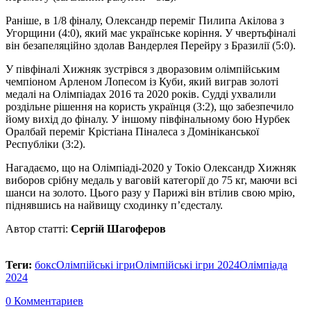
Раніше, в 1/8 фіналу, Олександр переміг Пилипа Акілова з
Угорщини (4:0), який має українське коріння. У чвертьфіналі
він безапеляційно здолав Вандерлея Перейру з Бразилії (5:0).
У півфіналі Хижняк зустрівся з дворазовим олімпійським
чемпіоном Арленом Лопесом із Куби, який виграв золоті
медалі на Олімпіадах 2016 та 2020 років. Судді ухвалили
роздільне рішення на користь українця (3:2), що забезпечило
йому вихід до фіналу. У іншому півфінальному бою Нурбек
Оралбай переміг Крістіана Піналеса з Домініканської
Республіки (3:2).
Нагадаємо, що на Олімпіаді-2020 у Токіо Олександр Хижняк
виборов срібну медаль у ваговій категорії до 75 кг, маючи всі
шанси на золото. Цього разу у Парижі він втілив свою мрію,
піднявшись на найвищу сходинку п’єдесталу.
Автор статті:
Сергій Шагоферов
Теги:
бокс
Олімпійські ігри
Олімпійські ігри 2024
Олімпіада
2024
0 Комментариев