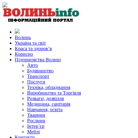
Волинь
Україна та світ
Краса та здоров’я
Корисно
Підприємства Волині
Авто
Будівництво
Транспорт
Послуги
Техніка, обладнання
Виробництво та Торгівля
Розваги, дозвілля
Медицина, санітарія
Навчання, освіта
Тварини
Рослини
Інтер’єр
Меблі
Контакти