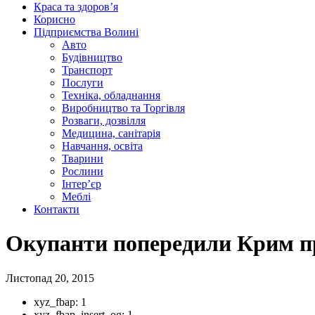
Краса та здоров’я
Корисно
Підприємства Волині
Авто
Будівництво
Транспорт
Послуги
Техніка, обладнання
Виробництво та Торгівля
Розваги, дозвілля
Медицина, санітарія
Навчання, освіта
Тварини
Рослини
Інтер’єр
Меблі
Контакти
Окупанти попередили Крим пр
Листопад 20, 2015
xyz_fbap:
1
xyz_fbap_insert_og:
1