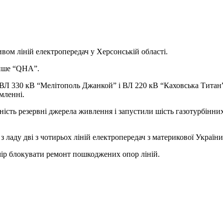
вом ліній електропередач у Херсонській області.
пише “QHA”.
Л 330 кВ “Мелітополь Джанкой” і ВЛ 220 кВ “Каховська Титан”
мленні.
вність резервні джерела живлення і запустили шість газотурбінн
з ладу дві з чотирьох ліній електропередач з материкової Украї
мір блокувати ремонт пошкоджених опор ліній.