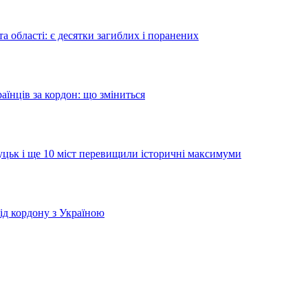
а області: є десятки загиблих і поранених
аїнців за кордон: що зміниться
Луцьк і ще 10 міст перевищили історичні максимуми
від кордону з Україною