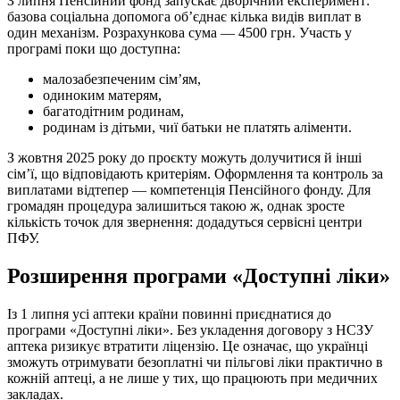
З липня Пенсійний фонд запускає дворічний експеримент:
базова соціальна допомога об’єднає кілька видів виплат в
один механізм. Розрахункова сума — 4500 грн. Участь у
програмі поки що доступна:
малозабезпеченим сім’ям,
одиноким матерям,
багатодітним родинам,
родинам із дітьми, чиї батьки не платять аліменти.
З жовтня 2025 року до проєкту можуть долучитися й інші
сім’ї, що відповідають критеріям. Оформлення та контроль за
виплатами відтепер — компетенція Пенсійного фонду. Для
громадян процедура залишиться такою ж, однак зросте
кількість точок для звернення: додадуться сервісні центри
ПФУ.
Розширення програми «Доступні ліки»
Із 1 липня усі аптеки країни повинні приєднатися до
програми «Доступні ліки». Без укладення договору з НСЗУ
аптека ризикує втратити ліцензію. Це означає, що українці
зможуть отримувати безоплатні чи пільгові ліки практично в
кожній аптеці, а не лише у тих, що працюють при медичних
закладах.