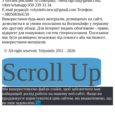
З питань реклами та співпраці : olena.ogo.ua@gmail.com,
viber/whatsapp 050 339 33 34
E-mail редакції: volyninfo.news@gmail.com Телефон:
+380508364150
Використання будь-яких матеріалів, розміщених на сайті,
дозволяється за умови посилання на ВолиньІнфо у першому
або другому абзаці. Для інтернет видань обов'язкове - пряме,
відкрите для пошукових систем гіперпосилання. Посилання
має бути розміщено незалежно від повного або часткового
використання матеріалів.
© All right reserved. Volyninfo 2011 - 2026
Scroll Up
Ми використовуємо файли cookie, щоб забезпечити вам
найкращий досвід роботи на нашому веб-сайті. Якщо ви
продовжуєте користуватися цим сайтом, ми вважатимемо, що
ви ним задоволені.
Ok