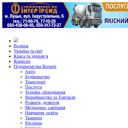
Волинь
Україна та світ
Краса та здоров’я
Корисно
Підприємства Волині
Авто
Будівництво
Транспорт
Послуги
Техніка, обладнання
Виробництво та Торгівля
Розваги, дозвілля
Медицина, санітарія
Навчання, освіта
Тварини
Рослини