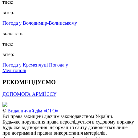
тиск:
вітер:
Погода у Володимир-Волинському
вологість:
тиск:
вітер:
Погода у Кременчуці
Погода у
Мелітополі
РЕКОМЕНДУЄМО
ДОПОМОГА АРМІЇ ЗСУ
©
Видавничий дім «ОГО»
Всі права захищені діючим законодавством України.
Будь-яке порушення права переслідується в судовому порядку.
Будь-яке відтворення інформації з сайту дозволяється лише
при дотриманні правил використання матеріалів.