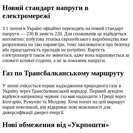
Новий стандарт напруги в
електромережі
З 1 липня в Україні офіційно переходять на новий стандарт
напруги — 230 В замість 220. Для споживачів це відбудеться
непомітно: побутова техніка європейського виробництва вже
розрахована на такі параметри, тому хвилюватися про безпеку
або працездатність приладів не потрібно. Вартість
електроенергії також не зміниться, адже вона нараховується за
спожиті кіловат-години, а не за показник напруги.
Газ по Трансбалканському маршруту
У липні очікується перше надходження природного газу в
Україну через Трансбалканський коридор. Перший аукціон
відбувся наприкінці червня: газ мав надходити з Греції через
Болгарію, Румунію та Молдову. Хоча попит на цей маршрут
наразі невеликий, він відкриває нові можливості для
диверсифікації джерел енергії.
Нові обмеження від «Укрпошти»