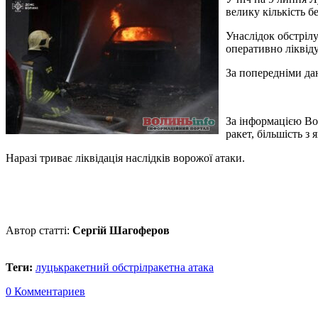
велику кількість б
Унаслідок обстрілу
оперативно ліквід
За попередніми да
За інформацією Вол
ракет, більшість з
Наразі триває ліквідація наслідків ворожої атаки.
Автор статті:
Сергій Шагоферов
Теги:
луцьк
ракетний обстріл
ракетна атака
0 Комментариев