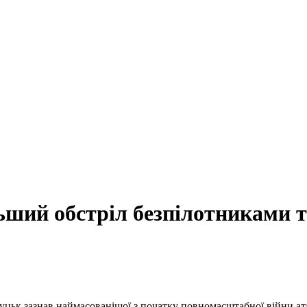
ьший обстріл безпілотниками 
уцьк зазнав наймасованішої з початку повномасштабної війни ата