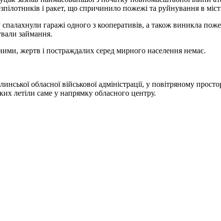
езпілотників і ракет, що спричинило пожежі та руйнування в місті
 спалахнули гаражі одного з кооперативів, а також виникла поже
ували займання.
ними, жертв і постраждалих серед мирного населення немає.
инської обласної військової адміністрації, у повітряному просто
 яких летіли саме у напрямку обласного центру.