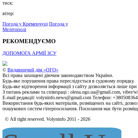
тиск:
вітер:
Погода у Кременчуці
Погода у
Мелітополі
РЕКОМЕНДУЄМО
ДОПОМОГА АРМІЇ ЗСУ
©
Видавничий дім «ОГО»
Всі права захищені діючим законодавством України.
Будь-яке порушення права переслідується в судовому порядку.
Будь-яке відтворення інформації з сайту дозволяється лише при
З питань реклами та співпраці : olena.ogo.ua@gmail.com, viber/w
E-mail редакції: volyninfo.news@gmail.com Телефон: +38050836
Використання будь-яких матеріалів, розміщених на сайті, дозво
пошукових систем гіперпосилання. Посилання має бути розміще
© All right reserved. Volyninfo 2011 - 2026