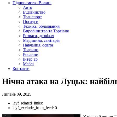
Підприємства Волині
Авто
Будівництво
Транспорт
Послуги
Техніка, обладнання
Виробництво та Торгівля
Розваги, дозвілля
Медицина, санітарія
Навчання, освіта
Тварини
Рослини
Інтер’єр
Меблі
Контакти
Нічна атака на Луцьк: найбіл
Липень 09, 2025
layf_related_links:
layf_exclude_from_feed:
0
У ніч на 9 липня Л