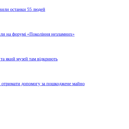
явили останки 55 людей
или на форумі «Покоління незламних»
та який музей там відкриють
як отримати допомогу за пошкоджене майно