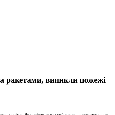
та ракетами, виникли пожежі
ки з повітря. Як повідомив міський голова, ворог застосував