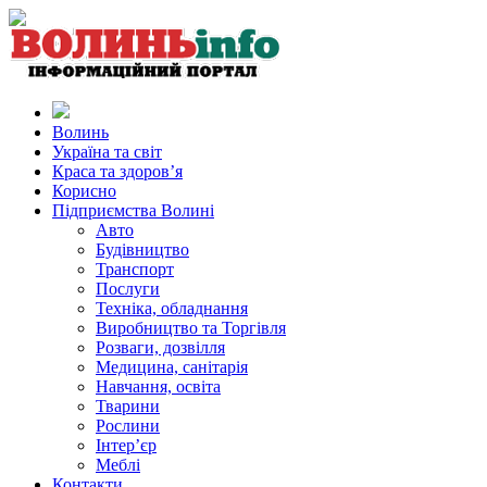
Волинь
Україна та світ
Краса та здоров’я
Корисно
Підприємства Волині
Авто
Будівництво
Транспорт
Послуги
Техніка, обладнання
Виробництво та Торгівля
Розваги, дозвілля
Медицина, санітарія
Навчання, освіта
Тварини
Рослини
Інтер’єр
Меблі
Контакти