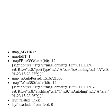
snap_MYURL:
snapEdIT:
1
snapFB:
s:393:"a:1:{i:0;a:12:
{s:2:"do";s:1:"1";s:9:"msgFormat";s:13:"%TITLE%
%URL%";s:8:"postType";s:1:"A";s:9:"isAutoImg";s:1:"A";s:8:
01-23 15:28:23";}}";
snap_isAutoPosted:
1516721303
snapTW:
s:380:"a:1:{i:0;a:12:
{s:2:"do";s:1:"1";s:9:"msgFormat";s:15:"%TITLE% -
%URL%";s:8:"attchImg";s:1:"1";s:9:"isAutoImg";s:1:"A";s:8:"
01-23 15:28:26";}}";
layf_related_links:
layf_exclude_from_feed:
0