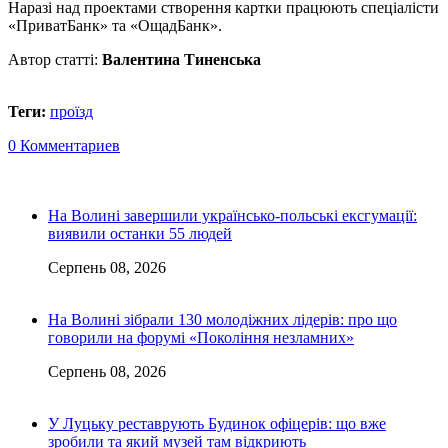
Наразі над проектами створення картки працюють спеціалісти
«ПриватБанк» та «ОщадБанк».
Автор статті:
Валентина Тиненська
Теги:
проїзд
0 Комментариев
На Волині завершили українсько-польські ексгумації:
виявили останки 55 людей
Серпень 08, 2026
На Волині зібрали 130 молодіжних лідерів: про що
говорили на форумі «Покоління незламних»
Серпень 08, 2026
У Луцьку реставрують Будинок офіцерів: що вже
зробили та який музей там відкриють