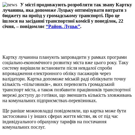
У місті продовжують розробляти так звану Картку
лучанина, яка допоможе Луцьку оптимізувати витрати з
бюджету на проїзд у громадському транспорті. Про це
ішлося на засіданні транспортної комісії у понеділок, 22
січня, – повідомляє
“Район. Луцьк”
.
Картку лучанина планують запровадити у рамках програми
соціально-економічного розвитку міста вже цього року. Таку
систему вирішили встановити після невдалої спроби
впровадження електронного обліку пасажирів через
валідатори. Картка допоможе міській раді облікувати точну
кількість «пільговиків», яких перевозить громадський
транспорт міста, а також позбавити працівників транспортної
мережі доступу до готівки, що зменшить кількість зловживань
на комунальних підприємствах-перевізниках.
Ще раніше можновладці повідомляли, що картка може бути
застосована і у інших сферах життя містян, як от під час
індивідуального обрахунку тарифів на постачання
комунальних послуг.