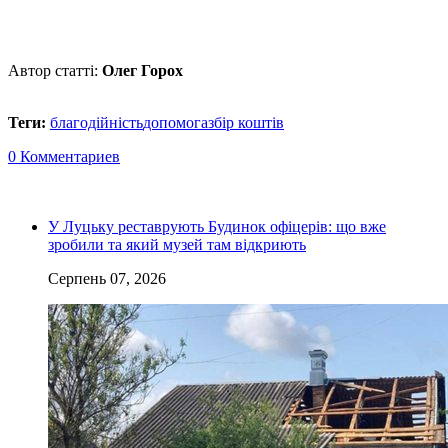
Автор статті:
Олег Горох
Теги:
благодійність
допомога
збір коштів
0 Комментариев
У Луцьку реставрують Будинок офіцерів: що вже
зробили та який музей там відкриють
Серпень 07, 2026