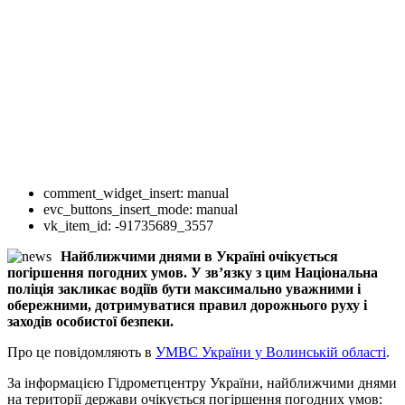
comment_widget_insert:
manual
evc_buttons_insert_mode:
manual
vk_item_id:
-91735689_3557
Найближчими днями в Україні очікується
погіршення погодних умов. У зв’язку з цим Національна
поліція закликає водіїв бути максимально уважними і
обережними, дотримуватися правил дорожнього руху і
заходів особистої безпеки.
Про це повідомляють в
УМВС України у Волинській області
.
За інформацією Гідрометцентру України, найближчими днями
на території держави очікується погіршення погодних умов: