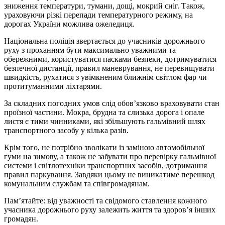
зниження температури, тумани, дощі, мокрий сніг. Також,
ураховуючи різкі перепади температурного режиму, на
дорогах України можлива ожеледиця.
Національна поліція звертається до учасників дорожнього
руху з проханням бути максимально уважними та
обережними, користуватися пасками безпеки, дотримуватися
безпечної дистанції, правил маневрування, не перевищувати
швидкість, рухатися з увімкненим ближнім світлом фар чи
протитуманними ліхтарями.
За складних погодних умов слід обов’язково враховувати стан
проїзної частини. Мокра, брудна та слизька дорога і опале
листя є тими чинниками, які збільшують гальмівний шлях
транспортного засобу у кілька разів.
Крім того, не потрібно зволікати із заміною автомобільної
гуми на зимову, а також не забувати про перевірку гальмівної
системи і світлотехніки транспортних засобів, дотримання
правил паркування. Завдяки цьому не виникатиме перешкод
комунальним службам та співгромадянам.
Пам’ятайте: від уважності та свідомого ставлення кожного
учасника дорожнього руху залежить життя та здоров’я інших
громадян.