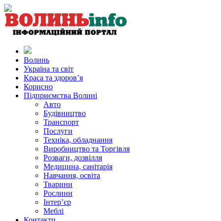
Волинь
Україна та світ
Краса та здоров’я
Корисно
Підприємства Волині
Авто
Будівництво
Транспорт
Послуги
Техніка, обладнання
Виробництво та Торгівля
Розваги, дозвілля
Медицина, санітарія
Навчання, освіта
Тварини
Рослини
Інтер’єр
Меблі
Контакти