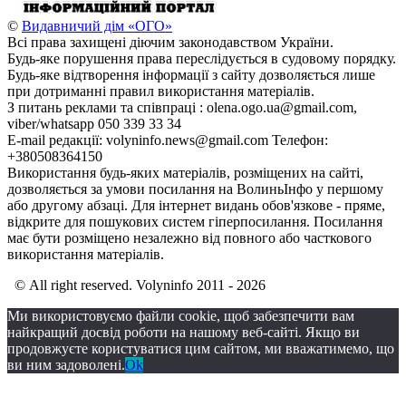
©
Видавничий дім «ОГО»
Всі права захищені діючим законодавством України.
Будь-яке порушення права переслідується в судовому порядку.
Будь-яке відтворення інформації з сайту дозволяється лише
при дотриманні правил використання матеріалів.
З питань реклами та співпраці : olena.ogo.ua@gmail.com,
viber/whatsapp 050 339 33 34
E-mail редакції: volyninfo.news@gmail.com Телефон:
+380508364150
Використання будь-яких матеріалів, розміщених на сайті,
дозволяється за умови посилання на ВолиньІнфо у першому
або другому абзаці. Для інтернет видань обов'язкове - пряме,
відкрите для пошукових систем гіперпосилання. Посилання
має бути розміщено незалежно від повного або часткового
використання матеріалів.
© All right reserved. Volyninfo 2011 - 2026
Ми використовуємо файли cookie, щоб забезпечити вам
найкращий досвід роботи на нашому веб-сайті. Якщо ви
продовжуєте користуватися цим сайтом, ми вважатимемо, що
ви ним задоволені.
Ok