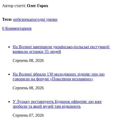
Автор статті:
Олег Горох
Теги:
небезпека
погодні умови
0 Комментариев
На Волині завершили українсько-польські ексгумації:
виявили останки 55 людей
Серпень 08, 2026
На Волині зібрали 130 молодіжних лідерів: про що
говорили на форумі «Покоління незламних»
Серпень 08, 2026
У Луцьку реставрують Будинок офіцерів: що вже
зробили та який музей там відкриють
Серпень 07, 2026