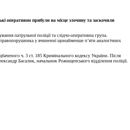
ські оперативно прибули на місце злочину та заскочили
ування патрульної поліції та слідчо-оперативна група.
є правопорушника у вчиненні щонайменше п’яти аналогічних
баченого ч. 3 ст. 185 Кримінального кодексу України. Після
ександр Басалик, начальник Рожищенського відділення поліції.