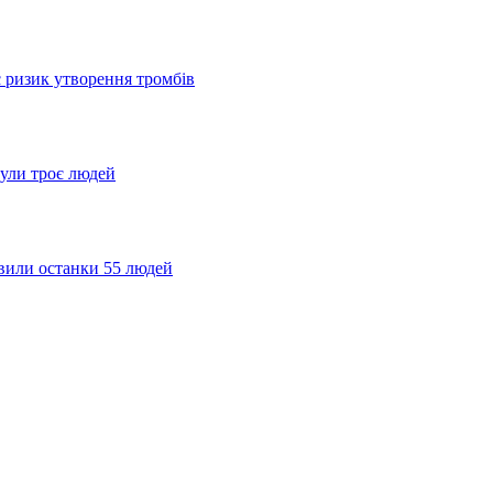
є ризик утворення тромбів
нули троє людей
явили останки 55 людей