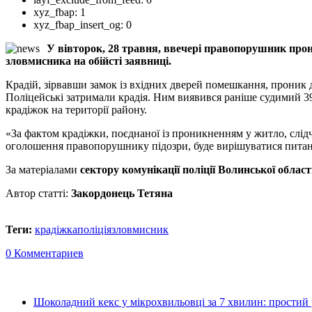
xyz_fbap:
1
xyz_fbap_insert_og:
0
У вівторок, 28 травня, ввечері правопорушник прони
зловмисника на обійсті заявниці.
Крадій, зірвавши замок із вхідних дверей помешкання, проник д
Поліцейські затримали крадія. Ним виявився раніше судимий 3
крадіжок на території району.
«За фактом крадіжки, поєднаної із проникненням у житло, слід
оголошення правопорушнику підозри, буде вирішуватися питанн
За матеріалами
сектору комунікації поліції Волинської області
Автор статті:
Закордонець Тетяна
Теги:
крадіжка
поліція
зловмисник
0 Комментариев
Шоколадний кекс у мікрохвильовці за 7 хвилин: простий 