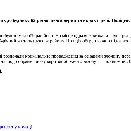
к до будинку 62-річної пенсіонерки та вкрав її речі. Поліцей
о будинку та обікрав його. На місце одразу ж виїхали група реаг
9-річний житель цього ж району. Поліція обґрунтовано підозрю
чі розпочали кримінальне провадження за ознаками злочину перед
я щодо обрання йому міри запобіжного заходу», – повідомив Ол
.
рецепт у кружці