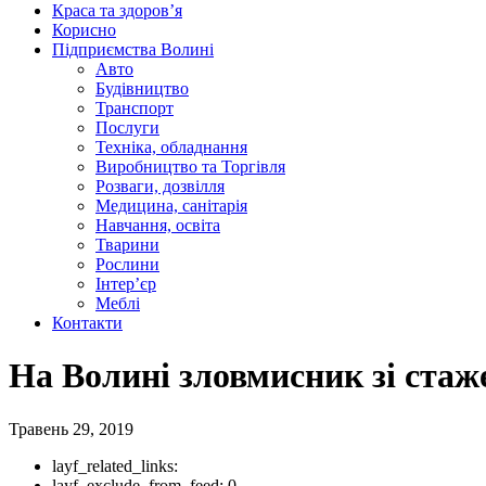
Краса та здоров’я
Корисно
Підприємства Волині
Авто
Будівництво
Транспорт
Послуги
Техніка, обладнання
Виробництво та Торгівля
Розваги, дозвілля
Медицина, санітарія
Навчання, освіта
Тварини
Рослини
Інтер’єр
Меблі
Контакти
На Волині зловмисник зі стаж
Травень 29, 2019
layf_related_links:
layf_exclude_from_feed:
0