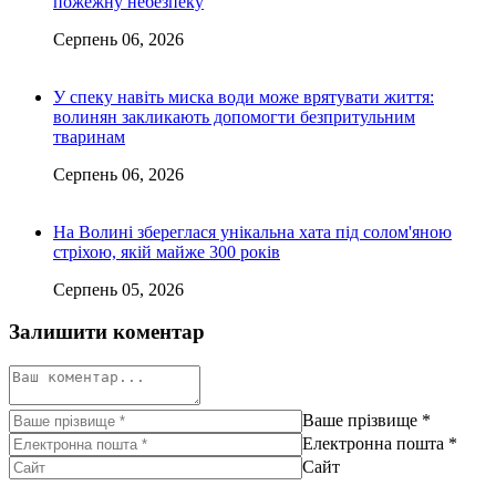
пожежну небезпеку
Серпень 06, 2026
У спеку навіть миска води може врятувати життя:
волинян закликають допомогти безпритульним
тваринам
Серпень 06, 2026
На Волині збереглася унікальна хата під солом'яною
стріхою, якій майже 300 років
Серпень 05, 2026
Залишити коментар
Ваше прізвище
*
Електронна пошта
*
Сайт