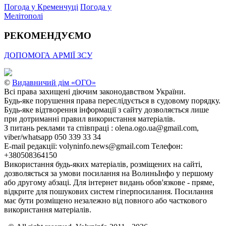
Погода у Кременчуці
Погода у
Мелітополі
РЕКОМЕНДУЄМО
ДОПОМОГА АРМІЇ ЗСУ
©
Видавничий дім «ОГО»
Всі права захищені діючим законодавством України.
Будь-яке порушення права переслідується в судовому порядку.
Будь-яке відтворення інформації з сайту дозволяється лише
при дотриманні правил використання матеріалів.
З питань реклами та співпраці : olena.ogo.ua@gmail.com,
viber/whatsapp 050 339 33 34
E-mail редакції: volyninfo.news@gmail.com Телефон:
+380508364150
Використання будь-яких матеріалів, розміщених на сайті,
дозволяється за умови посилання на ВолиньІнфо у першому
або другому абзаці. Для інтернет видань обов'язкове - пряме,
відкрите для пошукових систем гіперпосилання. Посилання
має бути розміщено незалежно від повного або часткового
використання матеріалів.