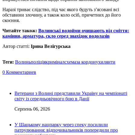
Наразі
триває слідство, під час якого будуть з’ясовані всі
обставини злочину, а також коло осіб, причетних до його
скоєння.
Читайте також:
Волинські водойми очищають від сміття:
каміння, арматура, скло серед знахідок водолазів
Автор статті:
Ірина Велігурська
Теги:
Волинь
поліція
кримінал
схема
за кордон
ухилянти
0 Комментариев
Ветерани з Волині представили Україну на чемпіонаті
світу із середньовічного бою в Данії
Серпень 06, 2026
У Шацькому нацпарку через спеку посилили
патрулювання: відпочивальників попередили про