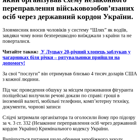
переправлення військовозобов’язаних
осіб через державний кордон України.
Зловмисник вносив чоловіків у систему “Шлях” як водіїв,
завдяки чому вони безперешкодно виїжджали з країни та не
поверталися.
Читайте також:
У Луцьку 20-річний хлопець заблукав у
чагарниках біля річки – рятувальники прийшли на
допомогу!
За свої “послуги” він отримував близько 4 тисяч доларів США
з кожної людини.
Під час проведення обшуку за місцем проживання фігуранта
поліцейські вилучили речові докази по справі: гроші в
іноземній валюті, мобільні телефони, комп’ютерну техніку,
документи, чорнові записи
Слідчі затримали організатора та оголосили йому про підозру
за ч. 3 ст. 332 (Незаконне
переправлення осіб через державний
кордон України) Кримінального кодексу України.
Вирішується питання щодо обрання запобіжного заходу.