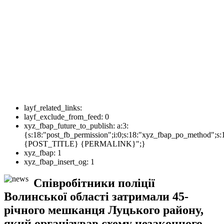
layf_related_links:
layf_exclude_from_feed:
0
xyz_fbap_future_to_publish:
a:3:
{s:18:"post_fb_permission";i:0;s:18:"xyz_fbap_po_method";s:
{POST_TITLE} {PERMALINK}";}
xyz_fbap:
1
xyz_fbap_insert_og:
1
Співробітники поліції
Волинської області затримали 45-
річного мешканця Луцького району,
який організував схему незаконного