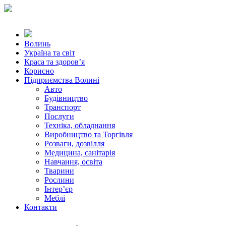
Волинь
Україна та світ
Краса та здоров’я
Корисно
Підприємства Волині
Авто
Будівництво
Транспорт
Послуги
Техніка, обладнання
Виробництво та Торгівля
Розваги, дозвілля
Медицина, санітарія
Навчання, освіта
Тварини
Рослини
Інтер’єр
Меблі
Контакти