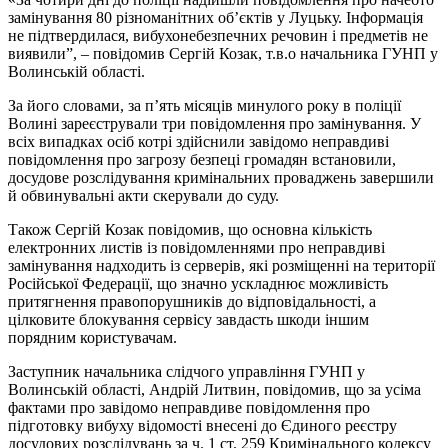
замінування 80 різноманітних об’єктів у Луцьку. Інформація
не підтвердилася, вибухонебезпечних речовин і предметів не
виявили”, – повідомив Сергій Козак, т.в.о начальника ГУНП у
Волинській області.
За його словами, за п’ять місяців минулого року в поліції
Волині зареєстрували три повідомлення про замінування. У
всіх випадках осіб котрі здійснили завідомо неправдиві
повідомлення про загрозу безпеці громадян встановили,
досудове розслідування кримінальних проваджень завершили
й обвинувальні акти скерували до суду.
Також Сергій Козак повідомив, що основна кількість
електронних листів із повідомленнями про неправдиві
замінування надходить із серверів, які розміщенні на території
Російської Федерації, що значно ускладнює можливість
притягнення правопорушників до відповідальності, а
цілковите блокування сервісу завдасть шкоди іншим
порядним користувачам.
Заступник начальника слідчого управління ГУНП у
Волинській області, Андрій Литвин, повідомив, що за усіма
фактами про завідомо неправдиве повідомлення про
підготовку вибуху відомості внесені до Єдиного реєстру
досудових розслідувань за ч. 1 ст. 259 Кримінального кодексу