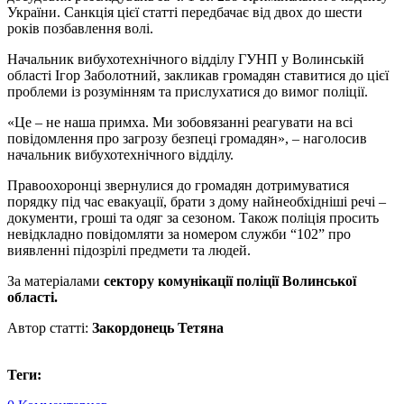
України. Санкція цієї статті передбачає від двох до шести
років позбавлення волі.
Начальник вибухотехнічного відділу ГУНП у Волинській
області Ігор Заболотний, закликав громадян ставитися до цієї
проблеми із розумінням та прислухатися до вимог поліції.
«Це – не наша примха. Ми зобовязанні реагувати на всі
повідомлення про загрозу безпеці громадян», – наголосив
начальник вибухотехнічного відділу.
Правоохоронці звернулися до громадян дотримуватися
порядку під час евакуації, брати з дому найнеобхідніші речі –
документи, гроші та одяг за сезоном. Також поліція просить
невідкладно повідомляти за номером служби “102” про
виявленні підозрілі предмети та людей.
За матеріалами
сектору комунікації поліції Волинської
області.
Автор статті:
Закордонець Тетяна
Теги: