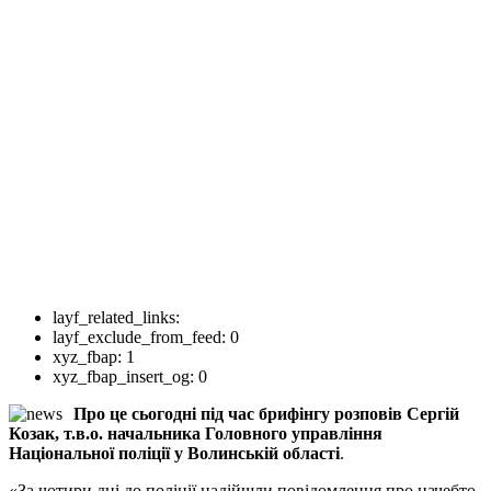
layf_related_links:
layf_exclude_from_feed:
0
xyz_fbap:
1
xyz_fbap_insert_og:
0
Про це сьогодні під час брифінгу розповів Сергій
Козак, т.в.о. начальника Головного управління
Національної поліції у Волинській області
.
«За чотири дні до поліції надійшли повідомлення про начебто