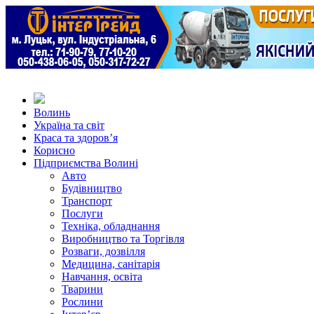
Волинь
Україна та світ
Краса та здоров’я
Корисно
Підприємства Волині
Авто
Будівництво
Транспорт
Послуги
Техніка, обладнання
Виробництво та Торгівля
Розваги, дозвілля
Медицина, санітарія
Навчання, освіта
Тварини
Рослини