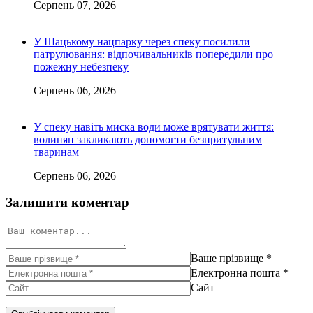
Серпень 07, 2026
У Шацькому нацпарку через спеку посилили
патрулювання: відпочивальників попередили про
пожежну небезпеку
Серпень 06, 2026
У спеку навіть миска води може врятувати життя:
волинян закликають допомогти безпритульним
тваринам
Серпень 06, 2026
Залишити коментар
Ваше прізвище
*
Електронна пошта
*
Сайт