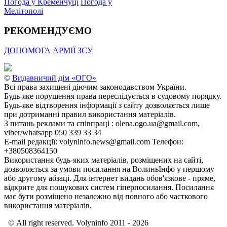
Погода у Кременчуці
Погода у
Мелітополі
РЕКОМЕНДУЄМО
ДОПОМОГА АРМІЇ ЗСУ
©
Видавничий дім «ОГО»
Всі права захищені діючим законодавством України.
Будь-яке порушення права переслідується в судовому порядку.
Будь-яке відтворення інформації з сайту дозволяється лише
при дотриманні правил використання матеріалів.
З питань реклами та співпраці : olena.ogo.ua@gmail.com,
viber/whatsapp 050 339 33 34
E-mail редакції: volyninfo.news@gmail.com Телефон:
+380508364150
Використання будь-яких матеріалів, розміщених на сайті,
дозволяється за умови посилання на ВолиньІнфо у першому
або другому абзаці. Для інтернет видань обов'язкове - пряме,
відкрите для пошукових систем гіперпосилання. Посилання
має бути розміщено незалежно від повного або часткового
використання матеріалів.
© All right reserved. Volyninfo 2011 - 2026