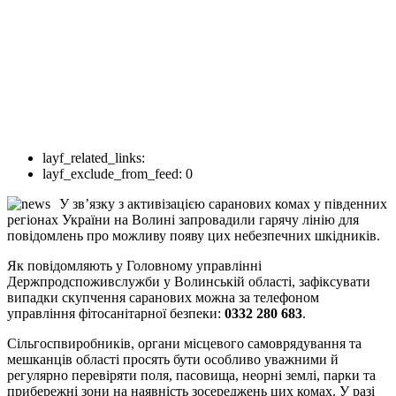
layf_related_links:
layf_exclude_from_feed:
0
У зв’язку з активізацією саранових комах у південних
регіонах України на Волині запровадили гарячу лінію для
повідомлень про можливу появу цих небезпечних шкідників.
Як повідомляють у Головному управлінні
Держпродспоживслужби у Волинській області, зафіксувати
випадки скупчення саранових можна за телефоном
управління фітосанітарної безпеки:
0332 280 683
.
Сільгоспвиробників, органи місцевого самоврядування та
мешканців області просять бути особливо уважними й
регулярно перевіряти поля, пасовища, неорні землі, парки та
прибережні зони на наявність зосереджень цих комах. У разі