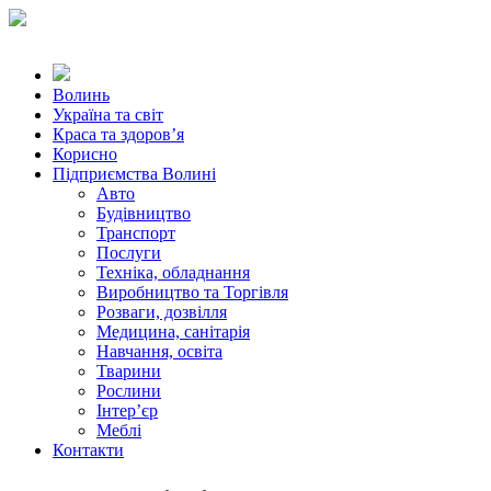
Волинь
Україна та світ
Краса та здоров’я
Корисно
Підприємства Волині
Авто
Будівництво
Транспорт
Послуги
Техніка, обладнання
Виробництво та Торгівля
Розваги, дозвілля
Медицина, санітарія
Навчання, освіта
Тварини
Рослини
Інтер’єр
Меблі
Контакти