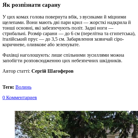
Як розпізнати сарану
У цих комах голова повернута вбік, з вусиками й міцними
щелепами. Вони мають дві пари крил — жорсткі надкрила й
тонші основні, які забезпечують політ. Задні ноги —
стрибальні. Розмір сарани — до 6 см (перелітна та єгипетська),
італійський прус — до 3,5 см. Забарвлення зазвичай сіро-
коричневе, оливкове або зеленувате.
Фахівці наголошують: лише спільними зусиллями можна
запобігти розповсюдженню цих небезпечних шкідників.
Автор статті:
Сергій Шагоферов
Теги:
Волинь
0 Комментариев