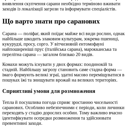
виявлення скупчення сарани необхідно терміново вживати
заходів із локалізації загрози та інформувати спеціалістів.
Що варто знати про саранових
Сарана — поліфаг, який поїдає майже всі види рослин, однак
найбільше шкодить злаковим культурам, зокрема пшениці,
кукурудзі, просу, сорго. У вітчизняній ентомофауні
найпоширеніші прус (італійська сарана), марокканська та
перелітна сарана — загалом близько 20 видів.
Комахи можуть існувати у двох формах: поодинокій та
стадній. Найбільшу загрозу становить саме стадна форма —
імаго формують великі зграї, здатні масово переміщуватися в
пошуках їжі та знищувати врожай на великих територіях.
Сприятливі умови для розмноження
Тепла й посушлива погода сприяє зростанню чисельності
саранових. Особливо небезпечними є періоди, коли личинки
переходять у стадію дорослих особин. Тому важливо вчасно
ідентифікувати осередки розмноження та здійснювати
превентивні заходи.