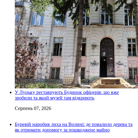
У Луцьку реставрують Будинок офіцерів: що вже
зробили та який музей там відкриють
Серпень 07, 2026
Буревій наробив лиха на Волині: де повалило дерева та
як отримати допомогу за пошкоджене майно