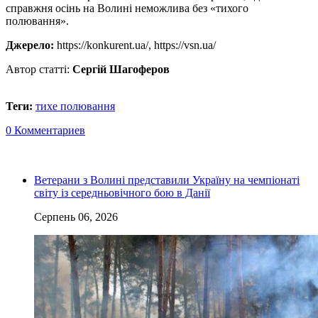
справжня осінь на Волині неможлива без «тихого
полювання».
Джерело:
https://konkurent.ua/, https://vsn.ua/
Автор статті:
Сергій Шагоферов
Теги:
тихе полювання
0 Комментариев
Ветерани з Волині представили Україну на чемпіонаті
світу із середньовічного бою в Данії
Серпень 06, 2026