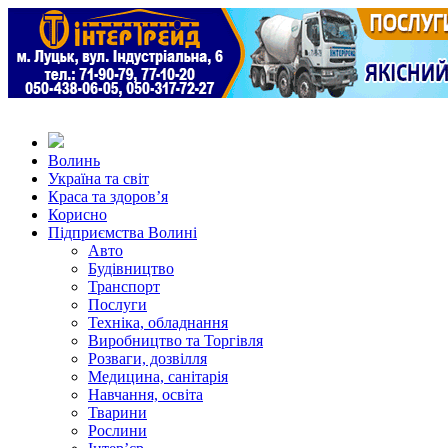
Волинь
Україна та світ
Краса та здоров’я
Корисно
Підприємства Волині
Авто
Будівництво
Транспорт
Послуги
Техніка, обладнання
Виробництво та Торгівля
Розваги, дозвілля
Медицина, санітарія
Навчання, освіта
Тварини
Рослини