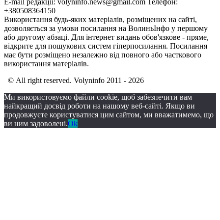
E-mail редакції: volyninfo.news@gmail.com Телефон:
+380508364150
Використання будь-яких матеріалів, розміщених на сайті,
дозволяється за умови посилання на ВолиньІнфо у першому
або другому абзаці. Для інтернет видань обов'язкове - пряме,
відкрите для пошукових систем гіперпосилання. Посилання
має бути розміщено незалежно від повного або часткового
використання матеріалів.
© All right reserved. Volyninfo 2011 - 2026
Ми використовуємо файли cookie, щоб забезпечити вам
найкращий досвід роботи на нашому веб-сайті. Якщо ви
продовжуєте користуватися цим сайтом, ми вважатимемо, що
ви ним задоволені.
Ok