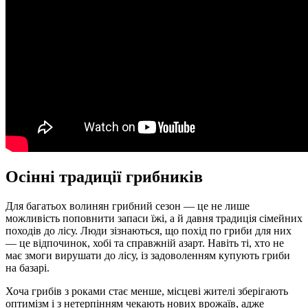
Осінні традиції грибників
Для багатьох волинян грибний сезон — це не лише
можливість поповнити запаси їжі, а й давня традиція сімейних
походів до лісу. Люди зізнаються, що похід по гриби для них
— це відпочинок, хобі та справжній азарт. Навіть ті, хто не
має змоги вирушати до лісу, із задоволенням купують гриби
на базарі.
Хоча грибів з роками стає менше, місцеві жителі зберігають
оптимізм і з нетерпінням чекають нових врожаїв, адже