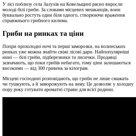
У лісі поблизу села Залухів на Ковельщині рясно виросли
молоді білі гриби. За словами місцевих мешканців, вони
буквально ростуть один біля одного, створюючи враження
справжнього грибного килима.
Гриби на ринках та ціни
Попри прохолодні ночі та перші заморозки, на волинських
ринках уже можна знайти свіжі лісові дари. Найпопулярніші
нині — білі гриби, підберезники та лисички. Продавці
зазначають, що поки грибів небагато, тому ціни залишаються
високими — від 300 гривень за кілограм.
Місцеві господині розповідають, що гриби не лише смажать
чи тушкують, а й заморожують на зиму. Це дозволяє у холодну
пору року готувати ароматні страви для всієї родини.