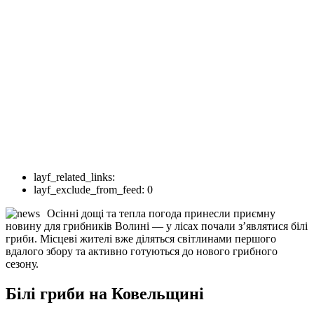
layf_related_links:
layf_exclude_from_feed:
0
Осінні дощі та тепла погода принесли приємну
новину для грибників Волині — у лісах почали з’являтися білі
гриби. Місцеві жителі вже діляться світлинами першого
вдалого збору та активно готуються до нового грибного
сезону.
Білі гриби на Ковельщині