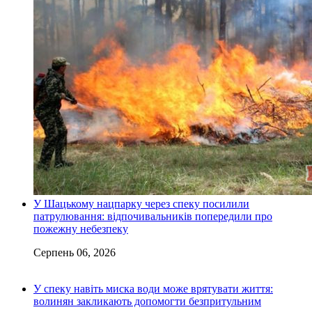
У Шацькому нацпарку через спеку посилили
патрулювання: відпочивальників попередили про
пожежну небезпеку
Серпень 06, 2026
У спеку навіть миска води може врятувати життя:
волинян закликають допомогти безпритульним