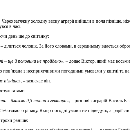
Через затяжну холодну весну аграрії вийшли в поля пізніше, ніж
вся в часі.
ючи день ще до світанку:
, – ділиться чоловік. За його словами, в середньому вдається обро
і – ще й половини не пройдено»
, – додає Віктор, який має восьми
ю пов’язана з несприятливими погодними умовами у квітні та на
є пізніше»
, – зазначає він.
результатами.
ь – близько 9,5 тонни з гектара»
, – розповів аграрій Василь Ба
5% озимого ріпаку. Якщо погодні умови не підведуть, аграрії с
 трохи раніше: