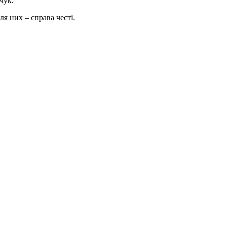
чук.
я них – справа честі.