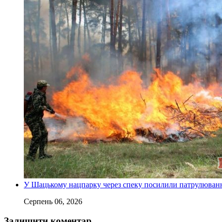
У Шацькому нацпарку через спеку посилили патрулюванн
Серпень 06, 2026
Залишити коментар