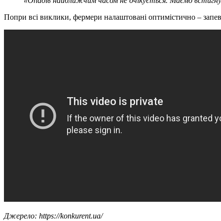
«Опадів найближчим часом не очікується. Маємо встигнут
Попри всі виклики, фермери налаштовані оптимістично – запевня
Джерело: https://konkurent.ua/