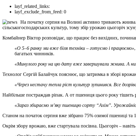
layf_related_links:
layf_exclude_from_feed:
0
На початку серпня на Волині активно тривають жнива. 
сільськогосподарських культур, тому збір урожаю цьогоріч зсуну
Комбайнер Віктор розповідає, що працює без вихідних, почина
«О 5–6 ранку ми вже біля техніки – готуємо і працюємо»
багатьох чинників.
«Минулого року на цю дату вже завершували жнива. А нин
Технолог Сергій Балайчук пояснює, що затримка в зборі врожа
«Через нестачу тепла ріст культур зупинився. Все дозріва
Найбільше постраждав ріпак. А от пшениця цього року тішить 
«Зараз збираємо м’яку пшеницю сорту “Ахім”. Урожайніст
Станом на початок серпня вже зібрано 75% озимої пшениці та 1
Окрім збору врожаю, вже стартувала посівна. Цьогоріч – навіть