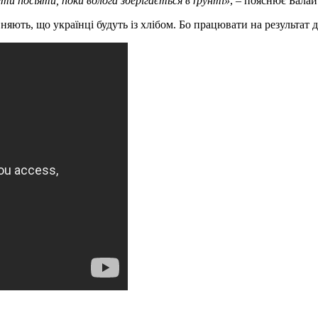
и посіяти, поки волога зберігається в ґрунті»
, – пояснює Балай
ють, що українці будуть із хлібом. Бо працювати на результат дл