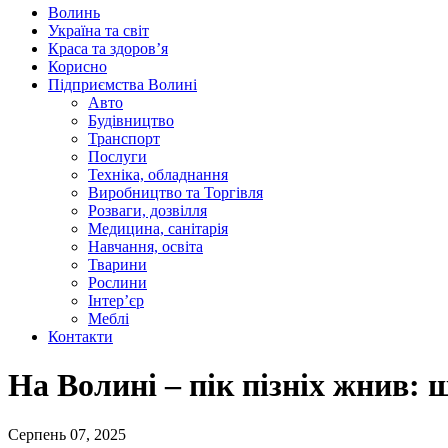
Волинь
Україна та світ
Краса та здоров’я
Корисно
Підприємства Волині
Авто
Будівництво
Транспорт
Послуги
Техніка, обладнання
Виробництво та Торгівля
Розваги, дозвілля
Медицина, санітарія
Навчання, освіта
Тварини
Рослини
Інтер’єр
Меблі
Контакти
На Волині – пік пізніх жнив:
Серпень 07, 2025