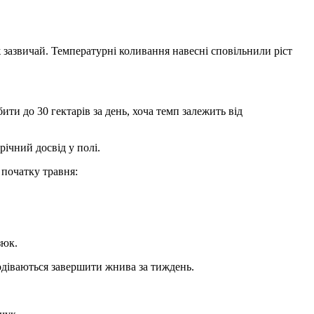
 зазвичай. Температурні коливання навесні сповільнили ріст
бити до 30 гектарів за день, хоча темп залежить від
річний досвід у полі.
 початку травня:
зюк.
подіваються завершити жнива за тиждень.