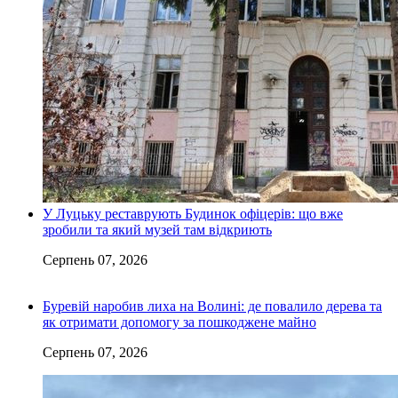
У Луцьку реставрують Будинок офіцерів: що вже
зробили та який музей там відкриють
Серпень 07, 2026
Буревій наробив лиха на Волині: де повалило дерева та
як отримати допомогу за пошкоджене майно
Серпень 07, 2026