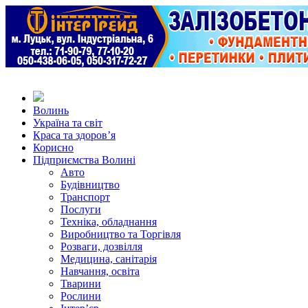
Волинь
Україна та світ
Краса та здоров’я
Корисно
Підприємства Волині
Авто
Будівництво
Транспорт
Послуги
Техніка, обладнання
Виробництво та Торгівля
Розваги, дозвілля
Медицина, санітарія
Навчання, освіта
Тварини
Рослини