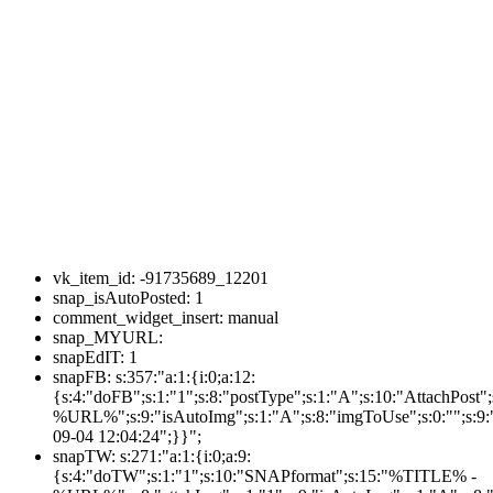
vk_item_id:
-91735689_12201
snap_isAutoPosted:
1
comment_widget_insert:
manual
snap_MYURL:
snapEdIT:
1
snapFB:
s:357:"a:1:{i:0;a:12:
{s:4:"doFB";s:1:"1";s:8:"postType";s:1:"A";s:10:"AttachPos
%URL%";s:9:"isAutoImg";s:1:"A";s:8:"imgToUse";s:0:"";s:9:"
09-04 12:04:24";}}";
snapTW:
s:271:"a:1:{i:0;a:9:
{s:4:"doTW";s:1:"1";s:10:"SNAPformat";s:15:"%TITLE% -