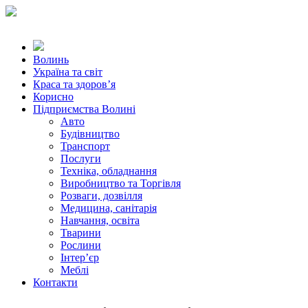
Волинь
Україна та світ
Краса та здоров’я
Корисно
Підприємства Волині
Авто
Будівництво
Транспорт
Послуги
Техніка, обладнання
Виробництво та Торгівля
Розваги, дозвілля
Медицина, санітарія
Навчання, освіта
Тварини
Рослини
Інтер’єр
Меблі
Контакти