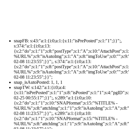
snapFB:
s:43:"a:1:{i:0;a:1:{s:11:"isPrePosted";s:1:"1";}}";,
s:374:"a:1:{i:0;a:13:
{s:2:"do";s:1:"1";s:8:"postType";s:1:"A";s:10:"AttachPost"
%URL%";s:9:"isAutoImg";s:1:"A";s:8:"imgToUse";s:0:"";s:9:"
02-08 11:23:55";}}";, s:374:"a:1:{i:0;a:13:
{s:2:"do";s:1:"1";s:8:"postType";s:1:"A";s:10:"AttachPost"
%URL%";s:9:"isAutoImg";s:1:"A";s:8:"imgToUse";s:0:"";s:9:"
02-08 11:23:55";}}";
snap_isAutoPosted:
1, 1, 1
snapTW:
s:142:"a:1:{i:0;a:4:
{s:11:"isPrePosted";s:1:"1";s:8:"isPosted";s:1:"1";s:4:"pgID
02-25 00:55:17";}}";, s:289:"a:1:{i:0;a:10:
{s:2:"do";s:1:"1";s:10:"SNAPformat";s:15:"%TITLE% -
%URL%";s:8:"attchImg";s:1:"1";s:9:"isAutoImg";s:1:"A";s:8:"
02-08 11:23:57";}}";, s:289:"a:1:{i:0;a:10:
{s:2:"do";s:1:"1";s:10:"SNAPformat";s:15:"%TITLE% -
%URL%";s:8:"attchImg";s:1:"1";s:9:"isAutoImg";s:1:"A";s:8:"
02-08 11:23:57";}}";