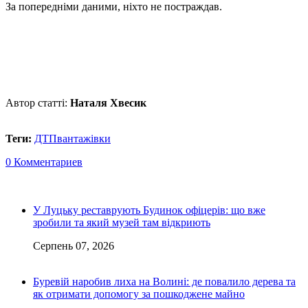
За попередніми даними, ніхто не постраждав.
Автор статті:
Наталя Хвесик
Теги:
ДТП
вантажівки
0 Комментариев
У Луцьку реставрують Будинок офіцерів: що вже
зробили та який музей там відкриють
Серпень 07, 2026
Буревій наробив лиха на Волині: де повалило дерева та
як отримати допомогу за пошкоджене майно