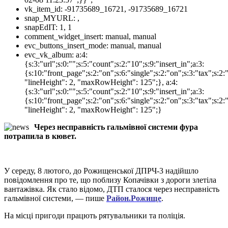
vk_item_id:
-91735689_16721, -91735689_16721
snap_MYURL:
,
snapEdIT:
1, 1
comment_widget_insert:
manual, manual
evc_buttons_insert_mode:
manual, manual
evc_vk_album:
a:4:
{s:3:"url";s:0:"";s:5:"count";s:2:"10";s:9:"insert_in";a:3:
{s:10:"front_page";s:2:"on";s:6:"single";s:2:"on";s:3:"tax";s:2
"lineHeight": 2, "maxRowHeight": 125";}, a:4:
{s:3:"url";s:0:"";s:5:"count";s:2:"10";s:9:"insert_in";a:3:
{s:10:"front_page";s:2:"on";s:6:"single";s:2:"on";s:3:"tax";s:2
"lineHeight": 2, "maxRowHeight": 125";}
Через несправність гальмівної системи фура
потрапила в кювет.
У середу, 8 лютого, до Рожищенської ДПРЧ-3 надійшло
повідомлення про те, що поблизу Копачівки з дороги злетіла
вантажівка. Як стало відомо, ДТП сталося через несправність
гальмівної системи, — пише
Район.Рожище
.
На місці пригоди працють рятувальники та поліція.