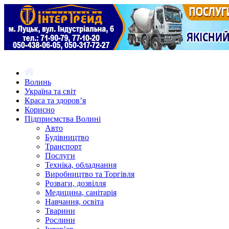
Волинь
Україна та світ
Краса та здоров’я
Корисно
Підприємства Волині
Авто
Будівництво
Транспорт
Послуги
Техніка, обладнання
Виробництво та Торгівля
Розваги, дозвілля
Медицина, санітарія
Навчання, освіта
Тварини
Рослини