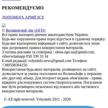
РЕКОМЕНДУЄМО
ДОПОМОГА АРМІЇ ЗСУ
©
Видавничий дім «ОГО»
Всі права захищені діючим законодавством України.
Будь-яке порушення права переслідується в судовому порядку.
Будь-яке відтворення інформації з сайту дозволяється лише
при дотриманні правил використання матеріалів.
З питань реклами та співпраці : olena.ogo.ua@gmail.com,
viber/whatsapp 050 339 33 34
E-mail редакції: volyninfo.news@gmail.com Телефон:
+380508364150
Використання будь-яких матеріалів, розміщених на сайті,
дозволяється за умови посилання на ВолиньІнфо у першому
або другому абзаці. Для інтернет видань обов'язкове - пряме,
відкрите для пошукових систем гіперпосилання. Посилання
має бути розміщено незалежно від повного або часткового
використання матеріалів.
© All right reserved. Volyninfo 2011 - 2026