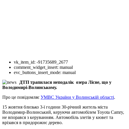
vk_item_id:
-91735689_2677
comment_widget_insert:
manual
evc_buttons_insert_mode:
manual
ДТП трапилася неподалік озера Лісне, що у
Володимирі-Волинському.
Про це повідомляє
УМВС України у Волинській області
.
15 жовтня близько 3-ї години 30-річний житель міста
Володимир-Волинський, керуючи автомобілем Toyota Camry,
не впорався з керуванням. Автомобіль злетів у кювет та
врізався в придорожнє дерево.