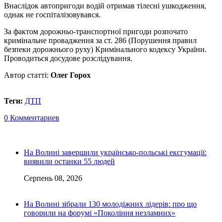
Внаслідок автопригоди водій отримав тілесні ушкодження,
однак не госпіталізовувався.
За фактом дорожньо-транспортної пригоди розпочато
кримінальне провадження за ст. 286 (Порушення правил
безпеки дорожнього руху) Кримінального кодексу України.
Проводиться досудове розслідування.
Автор статті:
Олег Горох
Теги:
ДТП
0 Комментариев
На Волині завершили українсько-польські ексгумації:
виявили останки 55 людей
Серпень 08, 2026
На Волині зібрали 130 молодіжних лідерів: про що
говорили на форумі «Покоління незламних»