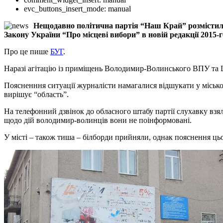
evc_buttons_insert_mode:
manual
Нещодавно політична партія “Наш Край” розмістила
Закону України “Про місцеві вибори” в новій редакції 2015-г
Про це пише
БУГ
.
Наразі агітацію із приміщень Володимир-Волинського ВПУ та 
Поясненння ситуації журналісти намагалися відшукати у місько
вирішує “область”.
На телефонний дзвінок до обласного штабу партії слухавку взял
щодо дій володимир-волинців вони не поінформовані.
У місті – також тиша – білборди прийняли, однак пояснення цьо