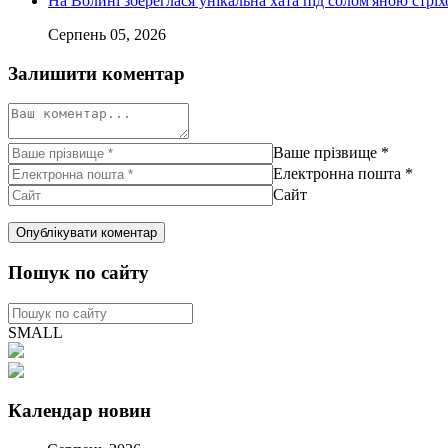
На Волині збереглася унікальна хата під солом'яною стріх
Серпень 05, 2026
Залишити коментар
Ваше прізвище
*
Електронна пошта
*
Сайт
Пошук по сайту
SMALL
Календар новин