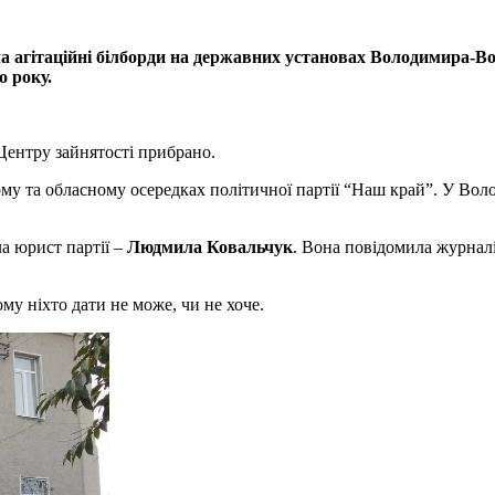
 агітаційні білборди на державних установах Володимира-Вол
о року.
Центру зайнятості прибрано.
му та обласному осередках політичної партії “Наш край”. У Вол
а юрист партії –
Людмила Ковальчук
. Вона повідомила журналіс
му ніхто дати не може, чи не хоче.