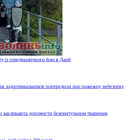
у із середньовічного бою в Данії
я: відпочивальників попередили про пожежну небезпеку
ян закликають допомогти безпритульним тваринам