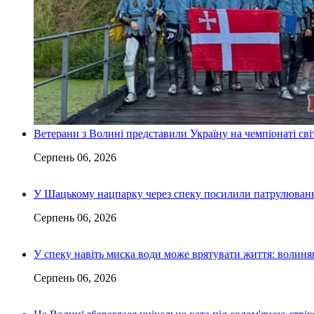
Ветерани з Волині представили Україну на чемпіонаті світ
Серпень 06, 2026
У Шацькому нацпарку через спеку посилили патрулюванн
Серпень 06, 2026
У спеку навіть миска води може врятувати життя: волин
Серпень 06, 2026