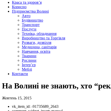
Краса та здоров’я
Корисно
Підприємства Волині
Авто
Будівництво
Транспорт
Послуги
Техніка, обладнання
Виробництво та Торгівля
Розваги, дозвілля
Медицина, санітарія
Навчання, освіта
Тварини
Рослини
Інтер’єр
Меблі
Контакти
На Волині не знають, хто “р
Жовтень 15, 2015
vk_item_id:
-91735689_2643
comment_widget_insert:
manual