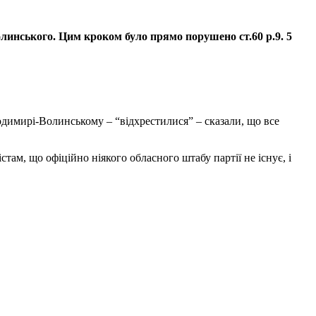
инського. Цим кроком було прямо порушено ст.60 р.9. 5
одимирі-Волинському – “відхрестилися” – сказали, що все
там, що офіційно ніякого обласного штабу партії не існує, і