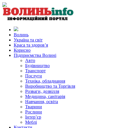
Волинь
Україна та світ
Краса та здоров’я
Корисно
Підприємства Волині
Авто
Будівництво
Транспорт
Послуги
Техніка, обладнання
Виробництво та Торгівля
Розваги, дозвілля
Медицина, санітарія
Навчання, освіта
Тварини
Рослини
Інтер’єр
Меблі
Контакти