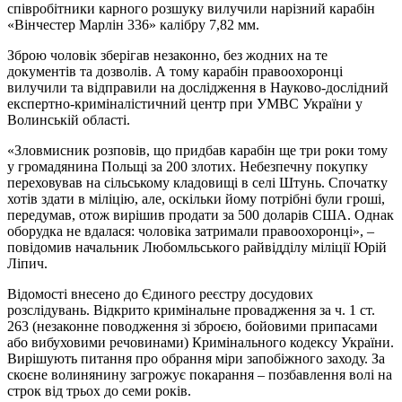
співробітники карного розшуку вилучили нарiзний карабiн
«Вiнчестер Марлiн 336» калiбру 7,82 мм.
Зброю чоловік зберігав незаконно, без жодних на те
документів та дозволів. А тому карабін правоохоронці
вилучили та відправили на дослідження в Науково-дослідний
експертно-криміналістичний центр при УМВС України у
Волинській області.
«Зловмисник розповів, що придбав карабін ще три роки тому
у громадянина Польщі за 200 злотих. Небезпечну покупку
переховував на сільському кладовищі в селі Штунь. Спочатку
хотів здати в міліцію, але, оскільки йому потрібні були гроші,
передумав, отож вирішив продати за 500 доларів США. Однак
оборудка не вдалася: чоловіка затримали правоохоронці», –
повідомив начальник Любомльського райвідділу міліції Юрій
Ліпич.
Вiдомостi внесено до Єдиного реєстру досудових
розслідувань. Відкрито кримінальне провадження за ч. 1 ст.
263 (незаконне поводження зі зброєю, бойовими припасами
або вибуховими речовинами) Кримінального кодексу України.
Вирiшують питання про обрання міри запобiжного заходу. За
скоєне волинянину загрожує покарання – позбавлення волі на
строк від трьох до семи років.