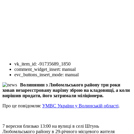
vk_item_id:
-91735689_1850
comment_widget_insert:
manual
evc_buttons_insert_mode:
manual
Волинянин з Любомльського району три роки
ховав незареєстровану нарізну зброю на кладовищі, а коли
вирішив продати, його затримали міліціонери.
Про це повідомляє
УМВС України у Волинській області
.
7 вересня близько 13:00 на вулиці в селі Штунь
Любомльського району в 29-річного місцевого жителя