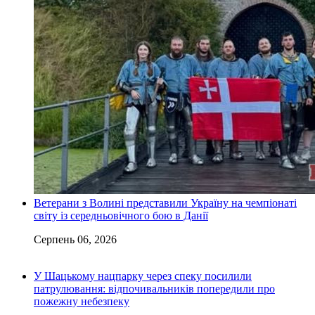
Ветерани з Волині представили Україну на чемпіонаті
світу із середньовічного бою в Данії
Серпень 06, 2026
У Шацькому нацпарку через спеку посилили
патрулювання: відпочивальників попередили про
пожежну небезпеку