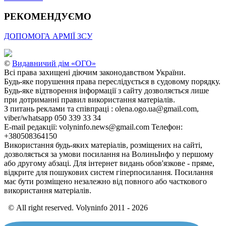
РЕКОМЕНДУЄМО
ДОПОМОГА АРМІЇ ЗСУ
©
Видавничий дім «ОГО»
Всі права захищені діючим законодавством України.
Будь-яке порушення права переслідується в судовому порядку.
Будь-яке відтворення інформації з сайту дозволяється лише
при дотриманні правил використання матеріалів.
З питань реклами та співпраці : olena.ogo.ua@gmail.com,
viber/whatsapp 050 339 33 34
E-mail редакції: volyninfo.news@gmail.com Телефон:
+380508364150
Використання будь-яких матеріалів, розміщених на сайті,
дозволяється за умови посилання на ВолиньІнфо у першому
або другому абзаці. Для інтернет видань обов'язкове - пряме,
відкрите для пошукових систем гіперпосилання. Посилання
має бути розміщено незалежно від повного або часткового
використання матеріалів.
© All right reserved. Volyninfo 2011 - 2026