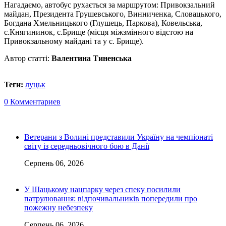
Нагадаємо, автобус рухається за маршрутом: Привокзальний
майдан, Президента Грушевського, Винниченка, Словацького,
Богдана Хмельницького (Глушець, Паркова), Ковельська,
с.Княгининок, с.Брище (місця міжзмінного відстою на
Привокзальному майдані та у с. Брище).
Автор статті:
Валентина Тиненська
Теги:
луцьк
0 Комментариев
Ветерани з Волині представили Україну на чемпіонаті
світу із середньовічного бою в Данії
Серпень 06, 2026
У Шацькому нацпарку через спеку посилили
патрулювання: відпочивальників попередили про
пожежну небезпеку
Серпень 06, 2026