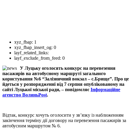
xyz_fbap:
1
xyz_fbap_insert_og:
0
layf_related_links:
layf_exclude_from_feed:
0
У Луцьку оголосять конкурс на перевезення
пасажирів на автобусному маршруті загального
користування №6 “Залізничний вокзал – с.Брище”. Про це
йдеться у розпорядженні від 7 серпня опублікованому на
сайті Луцької міської ради, – повідомляє
Інформаційне
агенство ВолиньPost
.
Відтак, конкурс хочуть оголосити у зв’язку із наближенням
закінчення терміну дії договору на перевезення пасажирів за
автобусним маршрутом № 6.