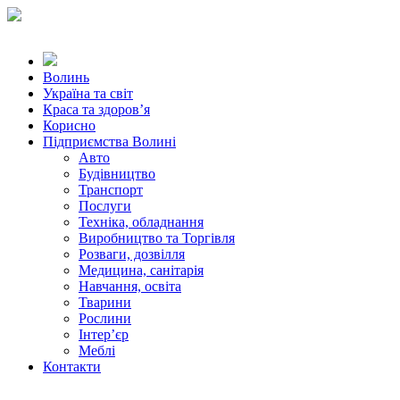
Волинь
Україна та світ
Краса та здоров’я
Корисно
Підприємства Волині
Авто
Будівництво
Транспорт
Послуги
Техніка, обладнання
Виробництво та Торгівля
Розваги, дозвілля
Медицина, санітарія
Навчання, освіта
Тварини
Рослини
Інтер’єр
Меблі
Контакти