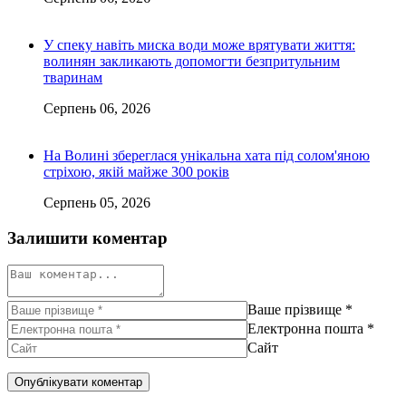
У спеку навіть миска води може врятувати життя:
волинян закликають допомогти безпритульним
тваринам
Серпень 06, 2026
На Волині збереглася унікальна хата під солом'яною
стріхою, якій майже 300 років
Серпень 05, 2026
Залишити коментар
Ваше прізвище
*
Електронна пошта
*
Сайт