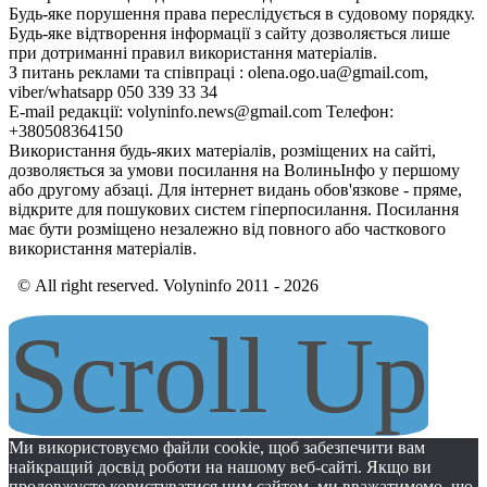
Будь-яке порушення права переслідується в судовому порядку.
Будь-яке відтворення інформації з сайту дозволяється лише
при дотриманні правил використання матеріалів.
З питань реклами та співпраці : olena.ogo.ua@gmail.com,
viber/whatsapp 050 339 33 34
E-mail редакції: volyninfo.news@gmail.com Телефон:
+380508364150
Використання будь-яких матеріалів, розміщених на сайті,
дозволяється за умови посилання на ВолиньІнфо у першому
або другому абзаці. Для інтернет видань обов'язкове - пряме,
відкрите для пошукових систем гіперпосилання. Посилання
має бути розміщено незалежно від повного або часткового
використання матеріалів.
© All right reserved. Volyninfo 2011 - 2026
Scroll Up
Ми використовуємо файли cookie, щоб забезпечити вам
найкращий досвід роботи на нашому веб-сайті. Якщо ви
продовжуєте користуватися цим сайтом, ми вважатимемо, що