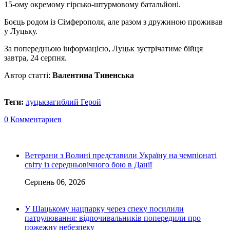
15-ому окремому гірсько-штурмовому батальйоні.
Боєць родом із Сімферополя, але разом з дружиною проживав
у Луцьку.
За попередньою інформацією, Луцьк зустрічатиме бійця
завтра, 24 серпня.
Автор статті:
Валентина Тиненська
Теги:
луцьк
загиблий Герой
0 Комментариев
Ветерани з Волині представили Україну на чемпіонаті
світу із середньовічного бою в Данії
Серпень 06, 2026
У Шацькому нацпарку через спеку посилили
патрулювання: відпочивальників попередили про
пожежну небезпеку