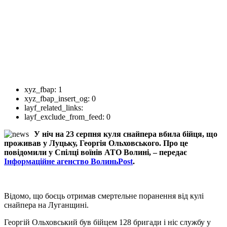
xyz_fbap:
1
xyz_fbap_insert_og:
0
layf_related_links:
layf_exclude_from_feed:
0
У ніч на 23 серпня куля снайпера вбила бійця, що
проживав у Луцьку, Георгія Ольховського. Про це
повідомили у Спілці воїнів АТО Волині, – передає
Інформаційне агенство ВолиньPost
.
Відомо, що боєць отримав смертельне поранення від кулі
снайпера на Луганщині.
Георгій Ольховський був бійцем 128 бригади і ніс службу у