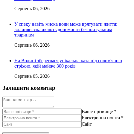
Серпень 06, 2026
У спеку навіть миска води може врятувати життя:
волинян закликають допомогти безпритульним
тваринам
Серпень 06, 2026
На Волині збереглася унікальна хата під солом'яною
стріхою, якій майже 300 років
Серпень 05, 2026
Залишити коментар
Ваше прізвище
*
Електронна пошта
*
Сайт