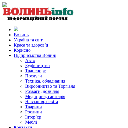
Волинь
Україна та світ
Краса та здоров’я
Корисно
Підприємства Волині
Авто
Будівництво
Транспорт
Послуги
Техніка, обладнання
Виробництво та Торгівля
Розваги, дозвілля
Медицина, санітарія
Навчання, освіта
Тварини
Рослини
Інтер’єр
Меблі
Контакти