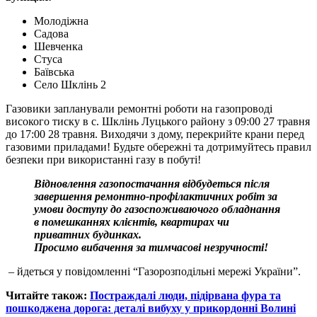
Молодіжна
Садова
Шевченка
Стуса
Баївська
Село Шклінь 2
Газовики запланували ремонтні роботи на газопроводі
високого тиску в с. Шклінь Луцького району з 09:00 27 травня
до 17:00 28 травня. Виходячи з дому, перекрийте крани перед
газовими приладами! Будьте обережні та дотримуйтесь правил
безпеки при використанні газу в побуті!
Відновлення газопостачання відбудеться після
завершення ремонтно-профілактичних робіт за
умови доступу до газоспоживаючого обладнання
в помешканнях клієнтів, квартирах чи
приватних будинках.
Просимо вибачення за тимчасові незручності!
– йдеться у повідомленні “Газорозподільні мережі України”.
Читайте також:
Постраждалі люди, підірвана фура та
пошкоджена дорога: деталі вибуху у прикордонні Волині