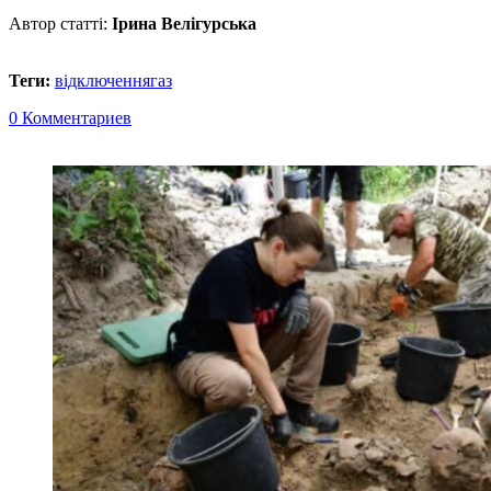
Автор статті:
Ірина Велігурська
Теги:
відключення
газ
0 Комментариев