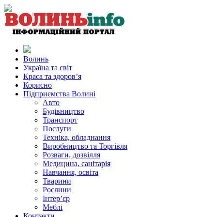
Волинь
Україна та світ
Краса та здоров’я
Корисно
Підприємства Волині
Авто
Будівництво
Транспорт
Послуги
Техніка, обладнання
Виробництво та Торгівля
Розваги, дозвілля
Медицина, санітарія
Навчання, освіта
Тварини
Рослини
Інтер’єр
Меблі
Контакти