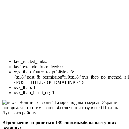
layf_related_links:
layf_exclude_from_feed:
0
xyz_fbap_future_to_publish:
a:3:
{s:18:"post_fb_permission";i:0;s:18:"xyz_fbap_po_method";s:
{POST_TITLE} {PERMALINK}";}
xyz_fbap:
1
xyz_fbap_insert_og:
1
Волинська філія “Газорозподільні мережі України”
повідомляє про тимчасове відключення газу в селі Шклінь
Луцького району.
Відключення торкнеться 139 споживачів на наступних
вулицях: