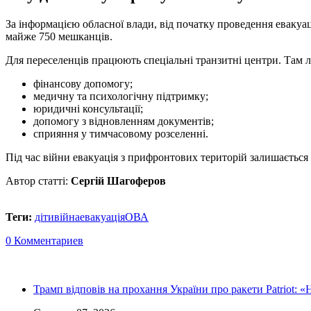
За інформацією обласної влади, від початку проведення евакуа
майже 750 мешканців.
Для переселенців працюють спеціальні транзитні центри. Там 
фінансову допомогу;
медичну та психологічну підтримку;
юридичні консультації;
допомогу з відновленням документів;
сприяння у тимчасовому розселенні.
Під час війни евакуація з прифронтових територій залишається 
Автор статті:
Сергій Шагоферов
Теги:
діти
війна
евакуація
ОВА
0 Комментариев
Трамп відповів на прохання України про ракети Patriot: «