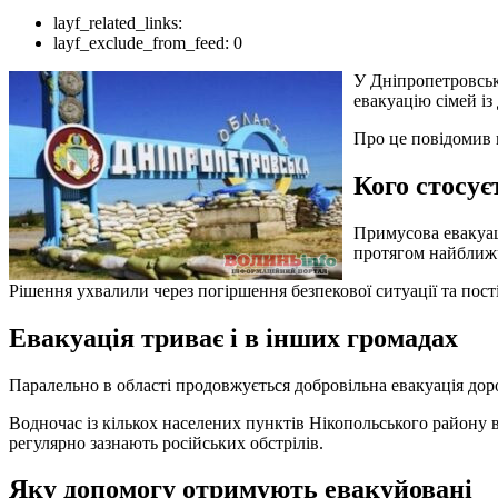
layf_related_links:
layf_exclude_from_feed:
0
У Дніпропетровськ
евакуацію сімей із
Про це повідомив 
Кого стосує
Примусова евакуац
протягом найближч
Рішення ухвалили через погіршення безпекової ситуації та пост
Евакуація триває і в інших громадах
Паралельно в області продовжується добровільна евакуація дор
Водночас із кількох населених пунктів Нікопольського району в
регулярно зазнають російських обстрілів.
Яку допомогу отримують евакуйовані