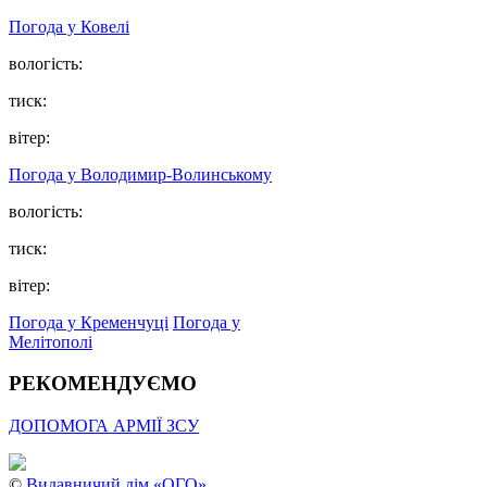
Погода у Ковелі
вологість:
тиск:
вітер:
Погода у Володимир-Волинському
вологість:
тиск:
вітер:
Погода у Кременчуці
Погода у
Мелітополі
РЕКОМЕНДУЄМО
ДОПОМОГА АРМІЇ ЗСУ
©
Видавничий дім «ОГО»