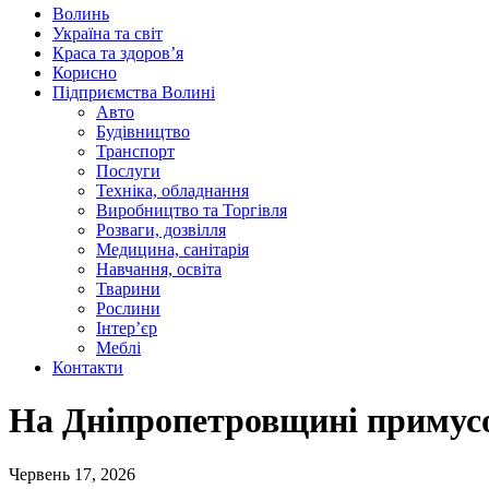
Волинь
Україна та світ
Краса та здоров’я
Корисно
Підприємства Волині
Авто
Будівництво
Транспорт
Послуги
Техніка, обладнання
Виробництво та Торгівля
Розваги, дозвілля
Медицина, санітарія
Навчання, освіта
Тварини
Рослини
Інтер’єр
Меблі
Контакти
На Дніпропетровщині примусов
Червень 17, 2026