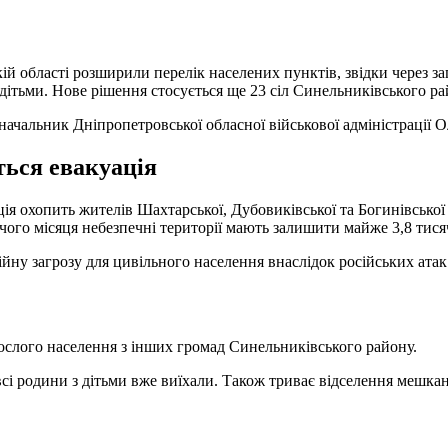
ій області розширили перелік населених пунктів, звідки через з
 дітьми. Нове рішення стосується ще 23 сіл Синельниківського ра
начальник Дніпропетровської обласної військової адміністрації 
ться евакуація
ія охопить жителів Шахтарської, Дубовиківської та Богинівської
ого місяця небезпечні території мають залишити майже 3,8 тисяч
ійну загрозу для цивільного населення внаслідок російських атак
ослого населення з інших громад Синельниківського району.
сі родини з дітьми вже виїхали. Також триває відселення мешкан