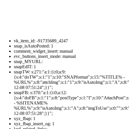
vk_item_id:
-91735689_4247
snap_isAutoPosted:
1
comment_widget_insert:
manual
evc_buttons_insert_mode:
manual
snap_MYURL:
snapEdIT:
1
snapTW:
s:271:"a:1:{i:0;a:9:
{s:4:"doTW";s:1:"1";s:10:"SNAPformat";s:15:"%TITLE% -
%URL%";s:8:"attchImg";s:1:"1";s:9:"isAutoImg";s:1:"A";s:8:"
12-08 07:51:24";}}";
snapFB:
s:370:"a:1:{i:0;a:12:
{s:4:"doFB";s:1:"1";s:8:"postType";s:1:"I";s:10:"AttachPos
- %SITENAME%
%URL%";s:9:"isAutoImg";s:1:"A";s:8:"imgToUse";s:0:"";s:9:"
12-08 07:51:28";}}";
xyz_fbap:
1
xyz_fbap_insert_og:
1
layf_related_links: