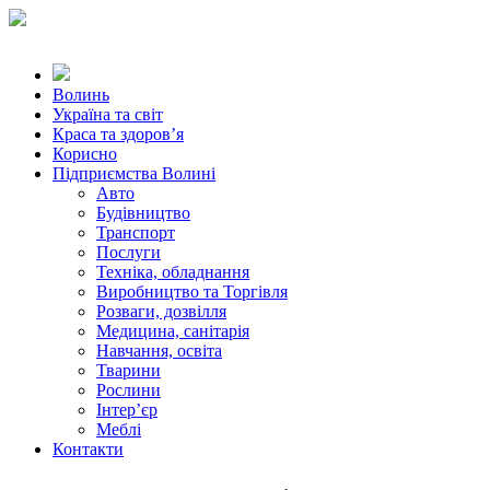
Волинь
Україна та світ
Краса та здоров’я
Корисно
Підприємства Волині
Авто
Будівництво
Транспорт
Послуги
Техніка, обладнання
Виробництво та Торгівля
Розваги, дозвілля
Медицина, санітарія
Навчання, освіта
Тварини
Рослини
Інтер’єр
Меблі
Контакти