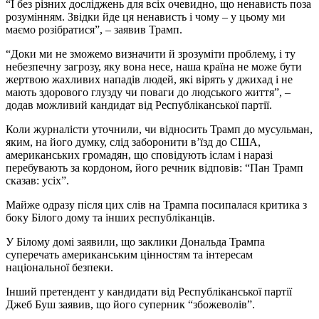
“І без різних досліджень для всіх очевидно, що ненависть поза
розумінням. Звідки йде ця ненависть і чому – у цьому ми
маємо розібратися”, – заявив Трамп.
“Доки ми не зможемо визначити й зрозуміти проблему, і ту
небезпечну загрозу, яку вона несе, наша країна не може бути
жертвою жахливих нападів людей, які вірять у джихад і не
мають здорового глузду чи поваги до людського життя”, –
додав можливий кандидат від Республіканської партії.
Коли журналісти уточнили, чи відносить Трамп до мусульман,
яким, на його думку, слід заборонити в’їзд до США,
американських громадян, що сповідують іслам і наразі
перебувають за кордоном, його речник відповів: “Пан Трамп
сказав: усіх”.
Майже одразу після цих слів на Трампа посипалася критика з
боку Білого дому та інших республіканців.
У Білому домі заявили, що заклики Дональда Трампа
суперечать американським цінностям та інтересам
національної безпеки.
Інший претендент у кандидати від Республіканської партії
Джеб Буш заявив, що його суперник “збожеволів”.