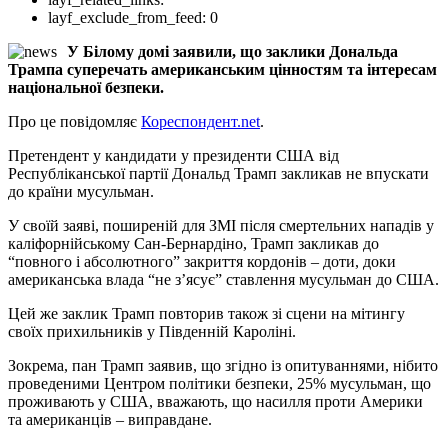
layf_exclude_from_feed:
0
У Білому домі заявили, що заклики Дональда
Трампа суперечать американським цінностям та інтересам
національної безпеки.
Про це повідомляє
Кореспондент.net
.
Претендент у кандидати у президенти США від
Республіканської партії Дональд Трамп закликав не впускати
до країни мусульман.
У своїй заяві, поширеній для ЗМІ після смертельних нападів у
каліфорнійському Сан-Бернардіно, Трамп закликав до
“повного і абсолютного” закриття кордонів – доти, доки
американська влада “не з’ясує” ставлення мусульман до США.
Цей же заклик Трамп повторив також зі сцени на мітингу
своїх прихильників у Південній Кароліні.
Зокрема, пан Трамп заявив, що згідно із опитуваннями, нібито
проведеними Центром політики безпеки, 25% мусульман, що
проживають у США, вважають, що насилля проти Америки
та американців – виправдане.