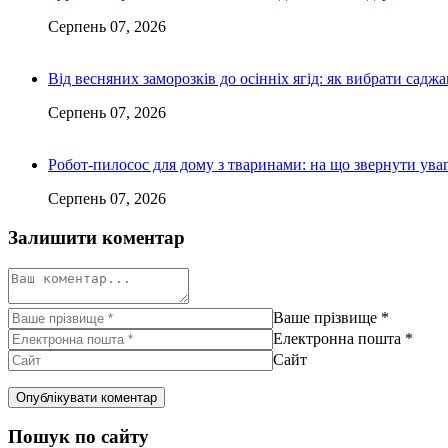
Серпень 07, 2026
Від весняних заморозків до осінніх ягід: як вибрати сад
Серпень 07, 2026
Робот-пилосос для дому з тваринами: на що звернути ув
Серпень 07, 2026
Залишити коментар
Ваше прізвище
*
Електронна пошта
*
Сайт
Пошук по сайту