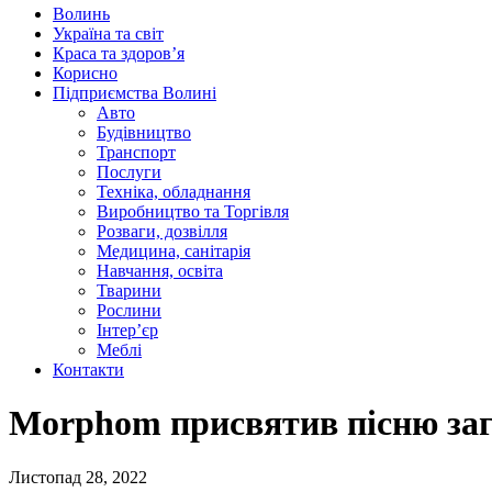
Волинь
Україна та світ
Краса та здоров’я
Корисно
Підприємства Волині
Авто
Будівництво
Транспорт
Послуги
Техніка, обладнання
Виробництво та Торгівля
Розваги, дозвілля
Медицина, санітарія
Навчання, освіта
Тварини
Рослини
Інтер’єр
Меблі
Контакти
Morphom присвятив пісню заг
Листопад 28, 2022