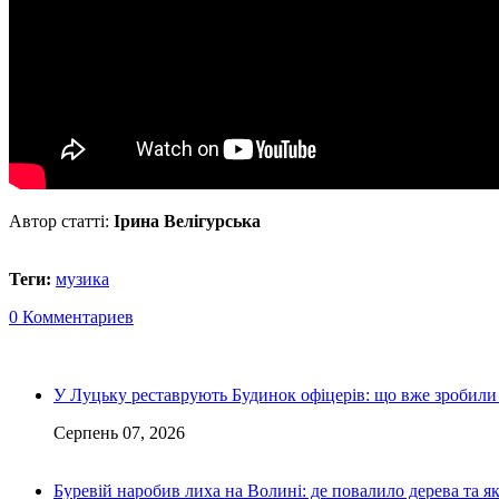
Автор статті:
Ірина Велігурська
Теги:
музика
0 Комментариев
У Луцьку реставрують Будинок офіцерів: що вже зробили 
Серпень 07, 2026
Буревій наробив лиха на Волині: де повалило дерева та 