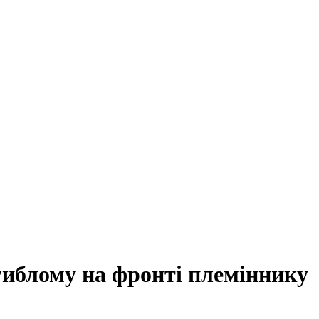
иблому на фронті племіннику