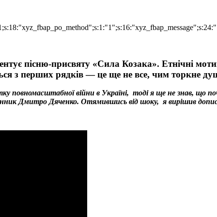
;i:1;s:18:"xyz_fbap_po_method";s:1:"1";s:16:"xyz_fbap_message"
тує пісню-присвяту «Сила Козака». Етнічні мотиви
ться з перших рядків — це ще не все, чим торкне ду
атку повномасштабної війни в Україні, тоді я ще не знав, що 
емінник Дмитро Дяченко. Отямившись від шоку, я вирішив доп