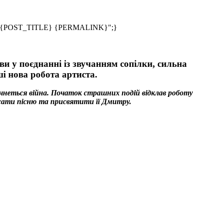
;s:24:"{POST_TITLE} {PERMALINK}";}
 у поєднанні із звучанням сопілки, сильна
ші нова робота артиста.
почнеться війна. Початок страшних подій відклав роботу
исати пісню та присвятити її Дмитру.