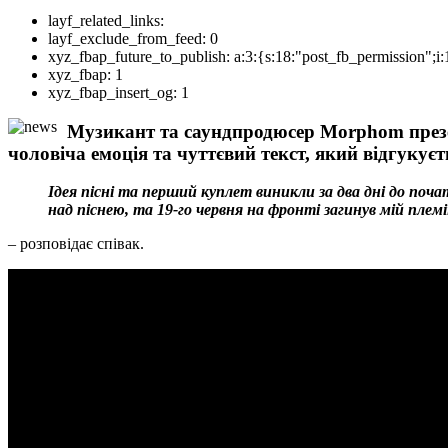
layf_related_links:
layf_exclude_from_feed:
0
xyz_fbap_future_to_publish:
a:3:{s:18:"post_fb_permission"
xyz_fbap:
1
xyz_fbap_insert_og:
1
Музикант
та
саундпродюсер Morphom презен
чоловіча емоція та чуттєвий текст, який відгукує
Ідея пісні та перший куплет виникли за два дні до поч
над піснею, та 19-го червня на фронті загинув мій пл
– розповідає співак.