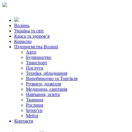
Волинь
Україна та світ
Краса та здоров’я
Корисно
Підприємства Волині
Авто
Будівництво
Транспорт
Послуги
Техніка, обладнання
Виробництво та Торгівля
Розваги, дозвілля
Медицина, санітарія
Навчання, освіта
Тварини
Рослини
Інтер’єр
Меблі
Контакти