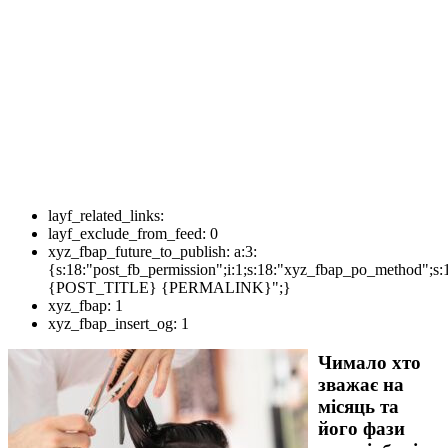
layf_related_links:
layf_exclude_from_feed:
0
xyz_fbap_future_to_publish:
a:3:
{s:18:"post_fb_permission";i:1;s:18:"xyz_fbap_po_method";s:
{POST_TITLE} {PERMALINK}";}
xyz_fbap:
1
xyz_fbap_insert_og:
1
Чимало хто
зважає на
місяць та
його фази