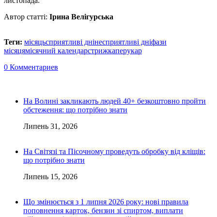
листопада.
Автор статті:
Ірина Велігурська
Теги:
місяць
сприятливі дні
несприятливі дні
фази
місяця
місячний календар
стрижка
перукар
0 Комментариев
На Волині закликають людей 40+ безкоштовно пройти
обстеження: що потрібно знати
Липень 31, 2026
На Світязі та Пісочному проведуть обробку від кліщів:
що потрібно знати
Липень 15, 2026
Що змінюється з 1 липня 2026 року: нові правила
поповнення карток, бензин зі спиртом, виплати