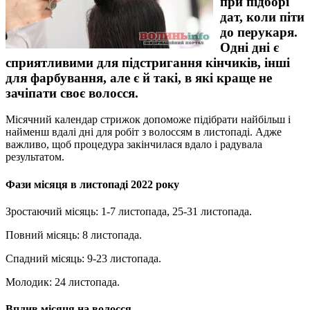
при підборі
дат, коли піти
до перукаря.
Одні дні є
сприятливими для підстригання кінчиків, інші
для фарбування, але є й такі, в які краще не
зачіпати своє волосся.
Місячний календар стрижок допоможе підібрати найбільш і
найменш вдалі дні для робіт з волоссям в листопаді. Адже
важливо, щоб процедура закінчилася вдало і радувала
результатом.
Фази місяця в листопаді 2022 року
Зростаючий місяць
: 1-7 листопада, 25-31 листопада.
Повний місяць
: 8 листопада.
Спадний місяць
: 9-23 листопада.
Молодик
: 24 листопада.
Вплив місяця на волосся