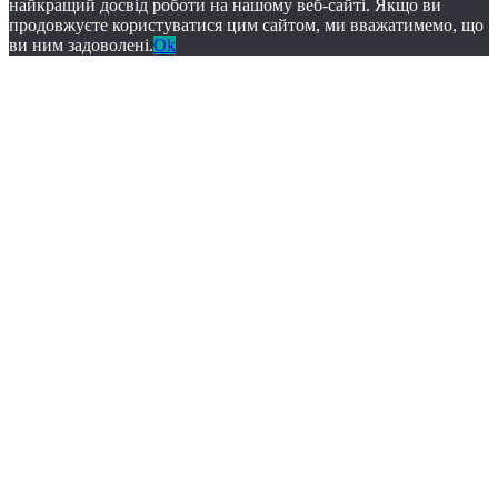
найкращий досвід роботи на нашому веб-сайті. Якщо ви
продовжуєте користуватися цим сайтом, ми вважатимемо, що
ви ним задоволені.
Ok