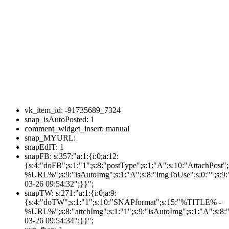
vk_item_id:
-91735689_7324
snap_isAutoPosted:
1
comment_widget_insert:
manual
snap_MYURL:
snapEdIT:
1
snapFB:
s:357:"a:1:{i:0;a:12:
{s:4:"doFB";s:1:"1";s:8:"postType";s:1:"A";s:10:"AttachPos
%URL%";s:9:"isAutoImg";s:1:"A";s:8:"imgToUse";s:0:"";s:9:"
03-26 09:54:32";}}";
snapTW:
s:271:"a:1:{i:0;a:9:
{s:4:"doTW";s:1:"1";s:10:"SNAPformat";s:15:"%TITLE% -
%URL%";s:8:"attchImg";s:1:"1";s:9:"isAutoImg";s:1:"A";s:8:"
03-26 09:54:34";}}";