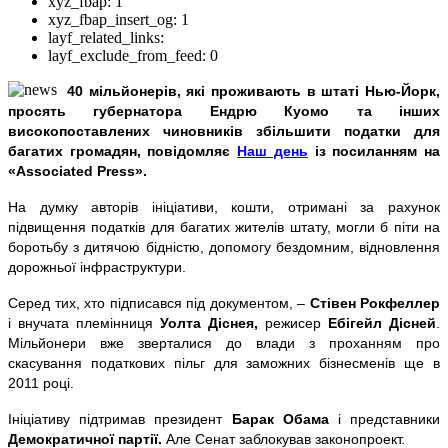
xyz_fbap:
1
xyz_fbap_insert_og:
1
layf_related_links:
layf_exclude_from_feed:
0
40 мільйонерів, які проживають в штаті Нью-Йорк,
просять губернатора Ендрю Куомо та інших
високопоставлених чиновників збільшити податки для
багатих громадян, повідомляє
Наш день
із посиланням на
«Associated Press».
На думку авторів ініціативи, кошти, отримані за рахунок
підвищення податків для багатих жителів штату, могли б піти на
боротьбу з дитячою бідністю, допомогу бездомним, відновлення
дорожньої інфраструктури.
Серед тих, хто підписався під документом, –
Стівен Рокфеллер
і внучата племінниця
Уолта Діснея,
режисер
Ебігейл Дісней
.
Мільйонери вже зверталися до влади з проханням про
скасування податкових пільг для заможних бізнесменів ще в
2011 році.
Ініціативу підтримав президент
Барак Обама
і представники
Демократичної партії.
Але Сенат заблокував законопроект.