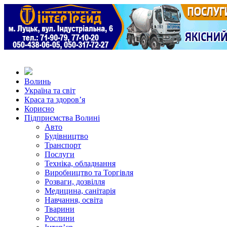
Волинь
Україна та світ
Краса та здоров’я
Корисно
Підприємства Волині
Авто
Будівництво
Транспорт
Послуги
Техніка, обладнання
Виробництво та Торгівля
Розваги, дозвілля
Медицина, санітарія
Навчання, освіта
Тварини
Рослини