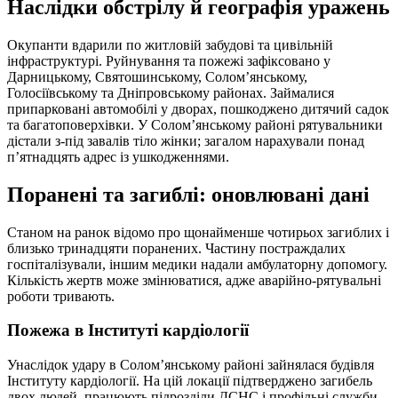
Наслідки обстрілу й географія уражень
Окупанти вдарили по житловій забудові та цивільній
інфраструктурі. Руйнування та пожежі зафіксовано у
Дарницькому, Святошинському, Солом’янському,
Голосіївському та Дніпровському районах. Займалися
припарковані автомобілі у дворах, пошкоджено дитячий садок
та багатоповерхівки. У Солом’янському районі рятувальники
дістали з-під завалів тіло жінки; загалом нарахували понад
п’ятнадцять адрес із ушкодженнями.
Поранені та загиблі: оновлювані дані
Станом на ранок відомо про щонайменше чотирьох загиблих і
близько тринадцяти поранених. Частину постраждалих
госпіталізували, іншим медики надали амбулаторну допомогу.
Кількість жертв може змінюватися, адже аварійно-рятувальні
роботи тривають.
Пожежа в Інституті кардіології
Унаслідок удару в Солом’янському районі зайнялася будівля
Інституту кардіології. На цій локації підтверджено загибель
двох людей, працюють підрозділи ДСНС і профільні служби.