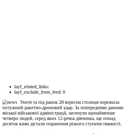
layf_related_links:
layf_exclude_from_feed:
0
Уночі та під ранок 28 вересня столиця пережила
потужний ракетно-дроновий удар. За попередніми даними
міської військової адміністрації, загинули щонайменше
четверо людей, серед яких 12-річна дівчинка, ще понад
десяток киян дістали поранення різного ступеня тяжкості.