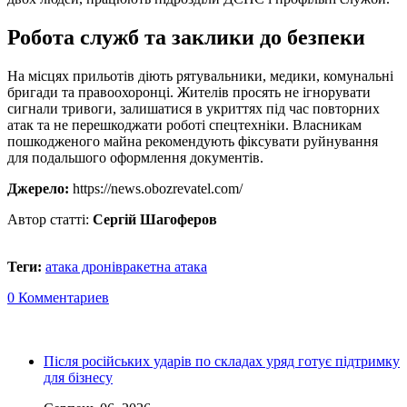
Робота служб та заклики до безпеки
На місцях прильотів діють рятувальники, медики, комунальні
бригади та правоохоронці. Жителів просять не ігнорувати
сигнали тривоги, залишатися в укриттях під час повторних
атак та не перешкоджати роботі спецтехніки. Власникам
пошкодженого майна рекомендують фіксувати руйнування
для подальшого оформлення документів.
Джерело:
https://news.obozrevatel.com/
Автор статті:
Сергій Шагоферов
Теги:
атака дронів
ракетна атака
0 Комментариев
Після російських ударів по складах уряд готує підтримку
для бізнесу