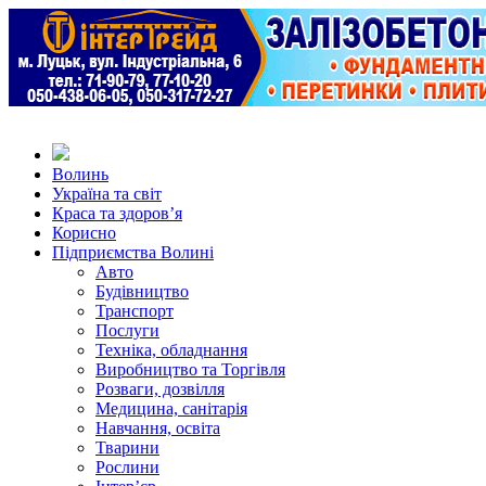
Волинь
Україна та світ
Краса та здоров’я
Корисно
Підприємства Волині
Авто
Будівництво
Транспорт
Послуги
Техніка, обладнання
Виробництво та Торгівля
Розваги, дозвілля
Медицина, санітарія
Навчання, освіта
Тварини
Рослини