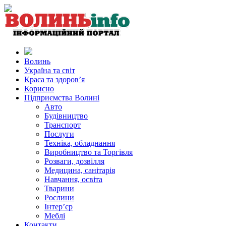
Волинь
Україна та світ
Краса та здоров’я
Корисно
Підприємства Волині
Авто
Будівництво
Транспорт
Послуги
Техніка, обладнання
Виробництво та Торгівля
Розваги, дозвілля
Медицина, санітарія
Навчання, освіта
Тварини
Рослини
Інтер’єр
Меблі
Контакти