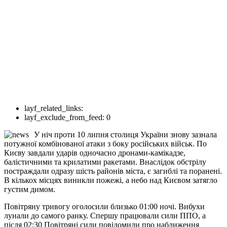
layf_related_links:
layf_exclude_from_feed:
0
У ніч проти 10 липня столиця України знову зазнала
потужної комбінованої атаки з боку російських військ. По
Києву завдали ударів одночасно дронами-камікадзе,
балістичними та крилатими ракетами. Внаслідок обстрілу
постраждали одразу шість районів міста, є загиблі та поранені.
В кількох місцях виникли пожежі, а небо над Києвом затягло
густим димом.
Повітряну тривогу оголосили близько 01:00 ночі. Вибухи
лунали до самого ранку. Спершу працювали сили ППО, а
після 02:30 Повітряні сили повідомили про наближення