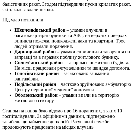
балістичних ракет. Згодом підтвердили пуски крилатих ракет,
які також завдали шкоди.
Під удар потрапили:
Шевченківський район
– уламки влучили в
багатоквартирні будинки та АЗС, на верхніх поверхах
виникла пожежа, пошкоджені дахи та квартири. Троє
людей отримали поранення.
Дарницький район
– уламки спричинили загоряння на
заправці та в гаражах поблизу житлового будинку.
Солом’янський район
– загорілась нежитлова будівля.
На місці працювали рятувальники та швидка допомога.
Голосіївський район
– зафіксовано займання
вантажівки.
Подільський район
– частково зруйновано амбулаторію
Центру первинної медичної допомоги.
Оболонський район
– уламки впали на територію
житлового сектору.
Станом на ранок було відомо про 16 поранених, з яких 10
госпіталізували. За офіційними даними, підтверджено
загибель щонайменше двох осіб. Рятувальні служби
продовжують працювати на місцях влучань.