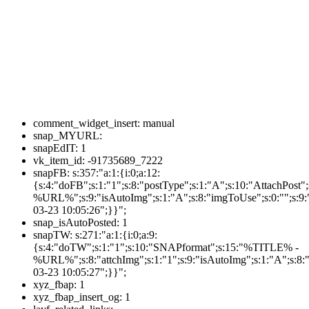
comment_widget_insert:
manual
snap_MYURL:
snapEdIT:
1
vk_item_id:
-91735689_7222
snapFB:
s:357:"a:1:{i:0;a:12:
{s:4:"doFB";s:1:"1";s:8:"postType";s:1:"A";s:10:"AttachPos
%URL%";s:9:"isAutoImg";s:1:"A";s:8:"imgToUse";s:0:"";s:9:"
03-23 10:05:26";}}";
snap_isAutoPosted:
1
snapTW:
s:271:"a:1:{i:0;a:9:
{s:4:"doTW";s:1:"1";s:10:"SNAPformat";s:15:"%TITLE% -
%URL%";s:8:"attchImg";s:1:"1";s:9:"isAutoImg";s:1:"A";s:8:"
03-23 10:05:27";}}";
xyz_fbap:
1
xyz_fbap_insert_og:
1