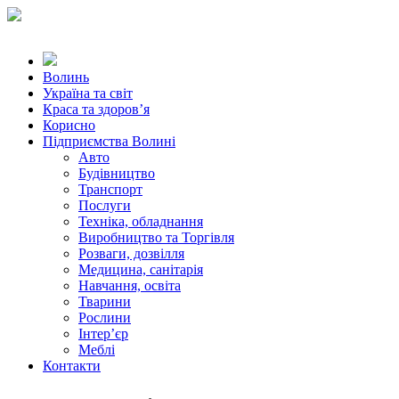
Волинь
Україна та світ
Краса та здоров’я
Корисно
Підприємства Волині
Авто
Будівництво
Транспорт
Послуги
Техніка, обладнання
Виробництво та Торгівля
Розваги, дозвілля
Медицина, санітарія
Навчання, освіта
Тварини
Рослини
Інтер’єр
Меблі
Контакти