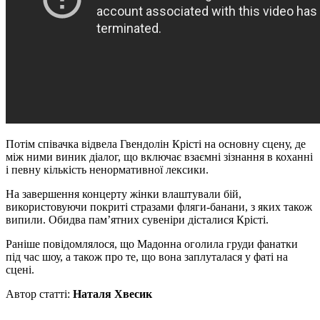
Потім співачка відвела Гвендолін Крісті на основну сцену, де
між ними виник діалог, що включає взаємні зізнання в коханні
і певну кількість ненормативної лексики.
На завершення концерту жінки влаштували бій,
використовуючи покриті стразами фляги-банани, з яких також
випили. Обидва пам’ятних сувеніри дісталися Крісті.
Раніше повідомлялося, що Мадонна оголила груди фанатки
під час шоу, а також про те, що вона заплуталася у фаті на
сцені.
Автор статті:
Наталя Хвесик