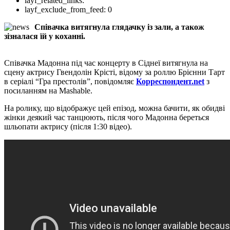
layf_related_links:
layf_exclude_from_feed:
0
Співачка витягнула глядачку із зали, а також
зізналася їй у коханні.
Співачка Мадонна під час концерту в Сіднеї витягнула на
сцену актрису Гвендолін Крісті, відому за роллю Брієнни Тарт
в серіалі “Гра престолів”, повідомляє
Корреспондент.net
з
посиланням на Mashable.
На ролику, що відображує цей епізод, можна бачити, як обидві
жінки деякий час танцюють, після чого Мадонна береться
шльопати актрису (після 1:30 відео).