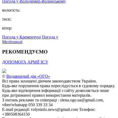
Погода у Володимир-Волинському
вологість:
тиск:
вітер:
Погода у Кременчуці
Погода у
Мелітополі
РЕКОМЕНДУЄМО
ДОПОМОГА АРМІЇ ЗСУ
©
Видавничий дім «ОГО»
Всі права захищені діючим законодавством України.
Будь-яке порушення права переслідується в судовому порядку.
Будь-яке відтворення інформації з сайту дозволяється лише
при дотриманні правил використання матеріалів.
З питань реклами та співпраці : olena.ogo.ua@gmail.com,
viber/whatsapp 050 339 33 34
E-mail редакції: volyninfo.news@gmail.com Телефон:
+380508364150