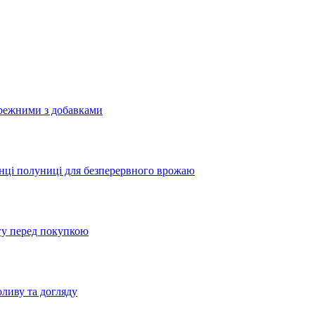
бережними з добавками
жанці полуниці для безперервного врожаю
агу перед покупкою
оливу та догляду