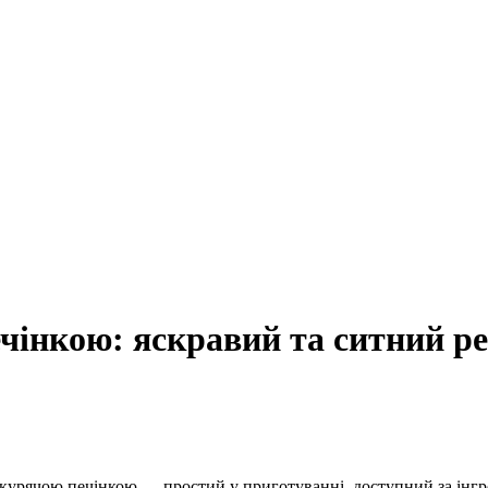
чінкою: яскравий та ситний р
 курячою печінкою — простий у приготуванні, доступний за інгр