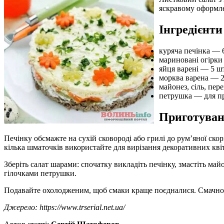
яскравому оформлен
Інгредієнти
куряча печінка — 6
мариновані огірки
яйця варені — 5 шт
морква варена — 2
майонез, сіль, пер
петрушка — для п
Приготува
Печінку обсмажте на сухій сковороді або грилі до рум’яної ско
кілька шматочків використайте для вирізання декоративних квіт
Зберіть салат шарами: спочатку викладіть печінку, змастіть май
гілочками петрушки.
Подавайте охолодженим, щоб смаки краще поєдналися. Смачно
Джерело: https://www.trserial.net.ua/