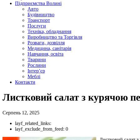
Підприємства Волині
Авто
Будівництво
Транспорт
Послуги
Техніка, обладнання
Виробництво та Торгівля
Розваги, дозвілля
Медицина, санітарія
Навчання, освіта
Тварини
Рослини
Інтер’єр
Меблі
Контакти
Листковий салат з курячою пе
Серпень 12, 2025
layf_related_links:
layf_exclude_from_feed:
0
Листковий салат з