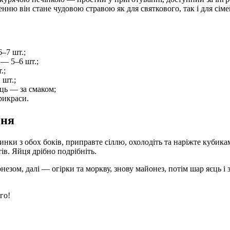
ню він стане чудовою стравою як для святкового, так і для сіме
–7 шт.;
 — 5–6 шт.;
.;
 шт.;
ець — за смаком;
рикраси.
ння
ринки з обох боків, приправте сіллю, охолодіть та наріжте куби
ів. Яйця дрібно подрібніть.
онезом, далі — огірки та моркву, знову майонез, потім шар яєць і
го!