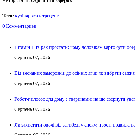
Автор статті:
Сергій Шагоферов
Теги:
кулінарія
салат
рецепт
0 Комментариев
Вітамін Е та рак простати: чому чоловікам варто бути о
Серпень 07, 2026
Від весняних заморозків до осінніх ягід: як вибрати сад
Серпень 07, 2026
Робот-пилосос для дому з тваринами: на що звернути ув
Серпень 07, 2026
Як захистити овочі від загибелі у спеку: прості правила п