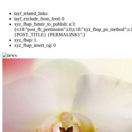
layf_related_links:
layf_exclude_from_feed:
0
xyz_fbap_future_to_publish:
a:3:
{s:18:"post_fb_permission";i:0;s:18:"xyz_fbap_po_method";s:
{POST_TITLE} {PERMALINK}";}
xyz_fbap:
1
xyz_fbap_insert_og:
0