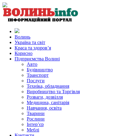
Волинь
Україна та світ
Краса та здоров’я
Корисно
Підприємства Волині
Авто
Будівництво
Транспорт
Послуги
Техніка, обладнання
Виробництво та Торгівля
Розваги, дозвілля
Медицина, санітарія
Навчання, освіта
Тварини
Рослини
Інтер’єр
Меблі
Контакти