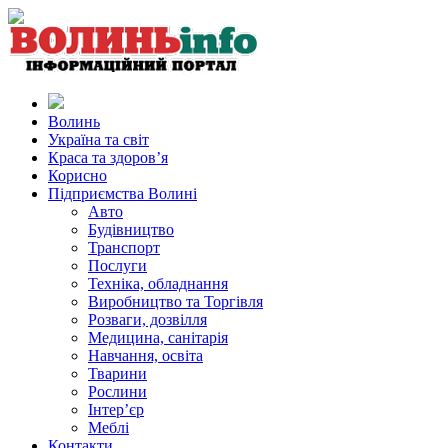
Волинь
Україна та світ
Краса та здоров’я
Корисно
Підприємства Волині
Авто
Будівництво
Транспорт
Послуги
Техніка, обладнання
Виробництво та Торгівля
Розваги, дозвілля
Медицина, санітарія
Навчання, освіта
Тварини
Рослини
Інтер’єр
Меблі
Контакти