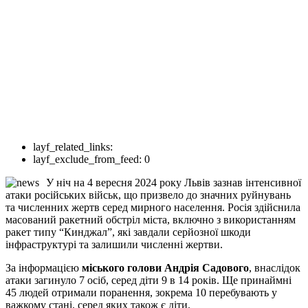
layf_related_links:
layf_exclude_from_feed:
0
У ніч на 4 вересня 2024 року Львів зазнав інтенсивної
атаки російських військ, що призвело до значних руйнувань
та численних жертв серед мирного населення. Росія здійснила
масований ракетний обстріл міста, включно з використанням
ракет типу “Кинджал”, які завдали серйозної шкоди
інфраструктурі та залишили численні жертви.
За інформацією
міського голови Андрія Садового
, внаслідок
атаки загинуло 7 осіб, серед діти 9 в 14 років. Ще принаймні
45 людей отримали поранення, зокрема 10 перебувають у
важкому стані, серед яких також є діти.