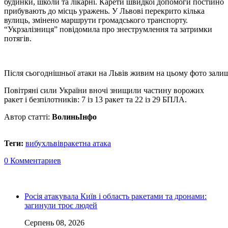
будинки, школи та лікарні. Карети швидкої допомоги постійно
прибувають до місць уражень. У Львові перекрито кілька
вулиць, змінено маршрути громадського транспорту.
“Укрзалізниця” повідомила про знеструмлення та затримки
потягів.
Після сьогоднішньої атаки на Львів живим на цьому фото зали
Повітряні сили України вночі знищили частину ворожих
ракет і безпілотників: 7 із 13 ракет та 22 із 29 БПЛА.
Автор статті:
ВолиньІнфо
Теги:
вибух
львів
ракетна атака
0 Комментариев
Росія атакувала Київ і область ракетами та дронами:
загинули троє людей
Серпень 08, 2026