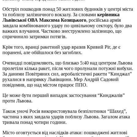
Обстріл пошкодив понад 50 житлових будинків у центрі міста
та поблизу залізничного вокзалу. За словами
керівника
Львівської ОВА Максима Козицького
, російська армія
завдала комбінованого удару по цивільному сектору, було два
важких влучання. Частково знеструмлено залізницю, що
спричинило затримки потягів.
Крім того, вранці ракетний удар вразив Кривий Ріг, де є
поранені, але обійшлося без загиблих.
Очевидці повідомляють, що близько 5:40 над центром Львова
пролетіли кілька ракет, після чого пролунали потужні вибухи.
За даними Повітряних сил, аеробалістичні ракети “Кинджал”
рухалися в напрямку Львівщини. Мер Андрій Садовий
повідомив, що над містом працює ППО.
Це може бути перший випадок застосування “Кинджалів”
проти Львова.
Також уночі Росія використовувала безпілотники “Шахед”,
частина з яких завдала ударів поблизу Львова. Загалом атака
тривала понад чотири години.
Місто оговтується від наслідків атаки: пошкоджені житлові