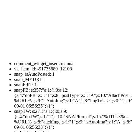
comment_widget_insert:
manual
vk_item_id:
-91735689_12108
snap_isAutoPosted:
1
snap_MYURL:
snapEdIT:
1
snapFB:
s:357:"a:1:{i:0;a:12:
{s:4:"doFB";s:1:"1";s:8:"postType";s:1:"A";s:10:"AttachPos
%URL%";s:9:"isAutoImg";s:1:"A";s:8:"imgToUse";s:0:"";s:9:"
09-01 06:56:35";}}";
snapTW:
s:271:"a:1:{i:0;a:9:
{s:4:"doTW";s:1:"1";s:10:"SNAPformat";s:15:"%TITLE% -
%URL%";s:8:"attchImg";s:1:"1";s:9:"isAutoImg";s:1:"A";s:8:"
09-01 06:56:38";}}";