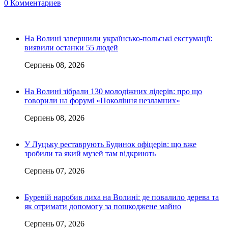
0 Комментариев
На Волині завершили українсько-польські ексгумації:
виявили останки 55 людей
Серпень 08, 2026
На Волині зібрали 130 молодіжних лідерів: про що
говорили на форумі «Покоління незламних»
Серпень 08, 2026
У Луцьку реставрують Будинок офіцерів: що вже
зробили та який музей там відкриють
Серпень 07, 2026
Буревій наробив лиха на Волині: де повалило дерева та
як отримати допомогу за пошкоджене майно
Серпень 07, 2026