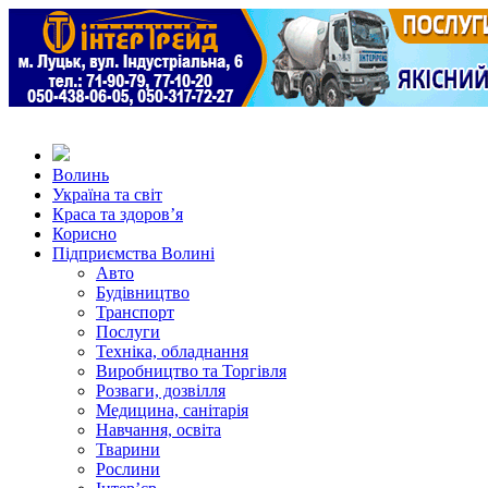
Волинь
Україна та світ
Краса та здоров’я
Корисно
Підприємства Волині
Авто
Будівництво
Транспорт
Послуги
Техніка, обладнання
Виробництво та Торгівля
Розваги, дозвілля
Медицина, санітарія
Навчання, освіта
Тварини
Рослини