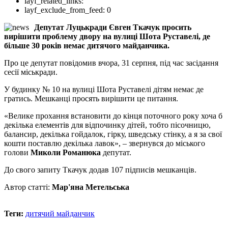
layf_related_links:
layf_exclude_from_feed:
0
Депутат Луцькради Євген Ткачук просить
вирішити проблему двору на вулиці Шота Руставелі, де
більше 30 років немає дитячого майданчика.
Про це депутат повідомив вчора, 31 серпня, під час засідання
сесії міськради.
У будинку № 10 на вулиці Шота Руставелі дітям немає де
гратись. Мешканці просять вирішити це питання.
«Велике прохання встановити до кінця поточного року хоча б
декілька елементів для відпочинку дітей, тобто пісочницю,
балансир, декілька гойдалок, гірку, шведську стінку, а я за свої
кошти поставлю декілька лавок», – звернувся до міського
голови
Миколи Романюка
депутат.
До свого запиту Ткачук додав 107 підписів мешканців.
Автор статті:
Мар'яна Метельська
Теги:
дитячий майданчик