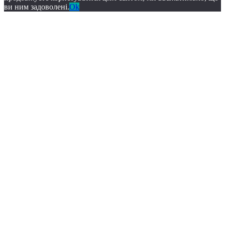
ви ним задоволені.
Ok