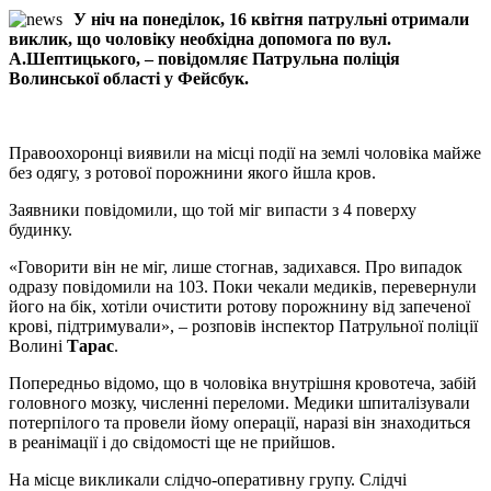
У ніч на понеділок, 16 квітня патрульні отримали
виклик, що чоловіку необхідна допомога по вул.
А.Шептицького, – повідомляє Патрульна поліція
Волинської області у Фейсбук.
Правоохоронці виявили на місці події на землі чоловіка майже
без одягу, з ротової порожнини якого йшла кров.
Заявники повідомили, що той міг випасти з 4 поверху
будинку.
«Говорити він не міг, лише стогнав, задихався. Про випадок
одразу повідомили на 103. Поки чекали медиків, перевернули
його на бік, хотіли очистити ротову порожнину від запеченої
крові, підтримували», – розповів інспектор Патрульної поліції
Волині
Тарас
.
Попередньо відомо, що в чоловіка внутрішня кровотеча, забій
головного мозку, численні переломи. Медики шпиталізували
потерпілого та провели йому операції, наразі він знаходиться
в реанімації і до свідомості ще не прийшов.
На місце викликали слідчо-оперативну групу. Слідчі