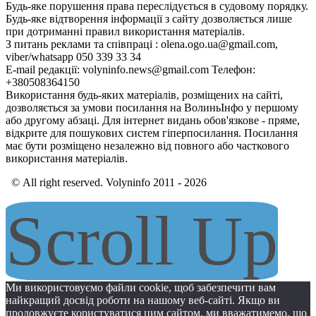
Будь-яке порушення права переслідується в судовому порядку.
Будь-яке відтворення інформації з сайту дозволяється лише
при дотриманні правил використання матеріалів.
З питань реклами та співпраці : olena.ogo.ua@gmail.com,
viber/whatsapp 050 339 33 34
E-mail редакції: volyninfo.news@gmail.com Телефон:
+380508364150
Використання будь-яких матеріалів, розміщених на сайті,
дозволяється за умови посилання на ВолиньІнфо у першому
або другому абзаці. Для інтернет видань обов'язкове - пряме,
відкрите для пошукових систем гіперпосилання. Посилання
має бути розміщено незалежно від повного або часткового
використання матеріалів.
© All right reserved. Volyninfo 2011 - 2026
Scroll Up
Ми використовуємо файли cookie, щоб забезпечити вам
найкращий досвід роботи на нашому веб-сайті. Якщо ви
продовжуєте користуватися цим сайтом, ми вважатимемо, що