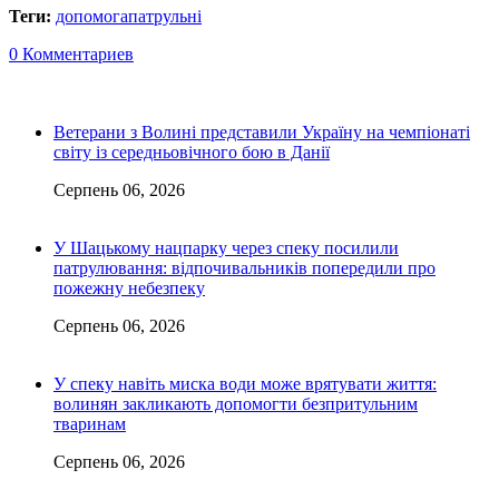
Теги:
допомога
патрульні
0 Комментариев
Ветерани з Волині представили Україну на чемпіонаті
світу із середньовічного бою в Данії
Серпень 06, 2026
У Шацькому нацпарку через спеку посилили
патрулювання: відпочивальників попередили про
пожежну небезпеку
Серпень 06, 2026
У спеку навіть миска води може врятувати життя:
волинян закликають допомогти безпритульним
тваринам
Серпень 06, 2026