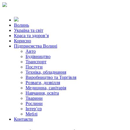
Волинь
Україна та світ
Краса та здоров’я
Корисно
Підприємства Волині
Авто
Будівництво
Транспорт
Послуги
Техніка, обладнання
Виробництво та Торгівля
Розваги, дозвілля
Медицина, санітарія
Навчання, освіта
Тварини
Рослини
Інтер’єр
Меблі
Контакти