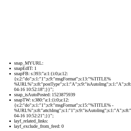
snap_MYURL:
snapEdIT:
1
snapFB:
s:393:"a:1:{i:0;a:12:
{s:2:"do";s:1:"1";s:9:"msgFormat";s:13:"%TITLE%
%URL%";s:8:"postType";s:1:"A";s:9:"isAutoImg";s:1:"A";s:8:
04-16 10:52:18";}}";
snap_isAutoPosted:
1523875939
snapTW:
s:380:"a:1:{i:0;a:12:
{s:2:"do";s:1:"1";s:9:"msgFormat";s:15:"%TITLE% -
%URL%";s:8:"attchImg";s:1:"1";s:9:"isAutoImg";s:1:"A";s:8:"
04-16 10:52:21";}}";
layf_related_links:
layf_exclude_from_feed:
0