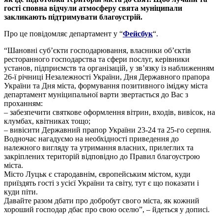
гості сповна відчули атмосферу свята муніципали
закликають підтримувати благоустрій.
Про це повідомляє департамент у “
Фейсбук
“.
“Шановні суб’єкти господарювання, власники об’єктів
ресторанного господарства та сфери послуг, керівники
установ, підприємств та організацій, у зв’язку із наближенням
26-ї річниці Незалежності України, Дня Державного прапора
України та Дня міста, формування позитивного іміджу міста
департамент муніципальної варти звертається до Вас з
проханням:
– забезпечити святкове оформлення вітрин, входів, вив
ісок, на
клумбах, квітниках тощо;
– вивісити Державний прапор України 23-24 та 25-го серпня.
Водночас нагадуємо на необхідності приведення до
належного вигляду та утримання власних, прилеглих та
закріплених територій відповідно до Правил благоустрою
міста.
Місто Луцьк є стародавнім, європейським містом, куди
приїздять гості з усієї України та світу, тут є що показати і
куди піти.
Давайте разом дбати про добробут свого міста, як кожний
хороший господар дбає про свою оселю”, – йдеться у дописі.