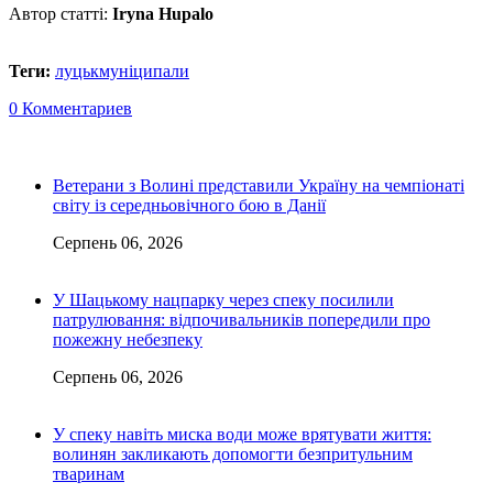
Автор статті:
Iryna Hupalo
Теги:
луцьк
муніципали
0 Комментариев
Ветерани з Волині представили Україну на чемпіонаті
світу із середньовічного бою в Данії
Серпень 06, 2026
У Шацькому нацпарку через спеку посилили
патрулювання: відпочивальників попередили про
пожежну небезпеку
Серпень 06, 2026
У спеку навіть миска води може врятувати життя:
волинян закликають допомогти безпритульним
тваринам