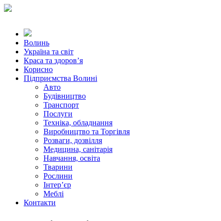
Волинь
Україна та світ
Краса та здоров’я
Корисно
Підприємства Волині
Авто
Будівництво
Транспорт
Послуги
Техніка, обладнання
Виробництво та Торгівля
Розваги, дозвілля
Медицина, санітарія
Навчання, освіта
Тварини
Рослини
Інтер’єр
Меблі
Контакти