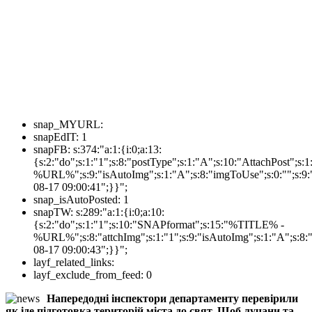
snap_MYURL:
snapEdIT:
1
snapFB:
s:374:"a:1:{i:0;a:13:
{s:2:"do";s:1:"1";s:8:"postType";s:1:"A";s:10:"AttachPost"
%URL%";s:9:"isAutoImg";s:1:"A";s:8:"imgToUse";s:0:"";s:9:"
08-17 09:00:41";}}";
snap_isAutoPosted:
1
snapTW:
s:289:"a:1:{i:0;a:10:
{s:2:"do";s:1:"1";s:10:"SNAPformat";s:15:"%TITLE% -
%URL%";s:8:"attchImg";s:1:"1";s:9:"isAutoImg";s:1:"A";s:8:"
08-17 09:00:43";}}";
layf_related_links:
layf_exclude_from_feed:
0
Напередодні інспектори департаменту перевірили
як іде підготовка територій міста до свят. Щоб лучани та