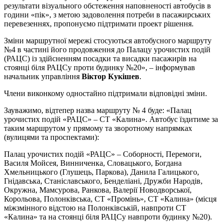
результати візуального обстеження наповненості автобусів в
години «пік», з метою задоволення потреби в пасажирських
перевезеннях, пропонуємо підтримати проект рішення.
Зміни маршрутної мережі стосуються автобусного маршруту
№4 в частині його продовження до Палацу урочистих подій
(РАЦС) із здійсненням посадки та висадки пасажирів на
стоянці біля РАЦСу проти будинку №20», – інформував
начальник управління
Віктор Кукішев
.
Члени виконкому одностайно підтримали відповідні зміни.
Зауважимо, відтепер назва маршруту № 4 буде: «Палац
урочистих подій «РАЦС» – СТ «Калина». Автобус їздитиме за
таким маршрутом у прямому та зворотному напрямках
(вулицями та проспектами):
Палац урочистих подій «РАЦС» – Соборності, Перемоги,
Василя Мойсея, Винниченка, Словацького, Богдана
Хмельницького (Глушець, Паркова), Данила Галицького,
Гнідавська, Станіславського, Бенделіані, Дружби Народів,
Окружна, Мамсурова, Ранкова, Валерії Новодворської,
Корольова, Полонківська, СТ «Промінь», СТ «Калина» (місця
міжзмінного відстою на Полонківській, навпроти СТ
«Калина» та на стоянці біля РАЦСу навпроти будинку №20).