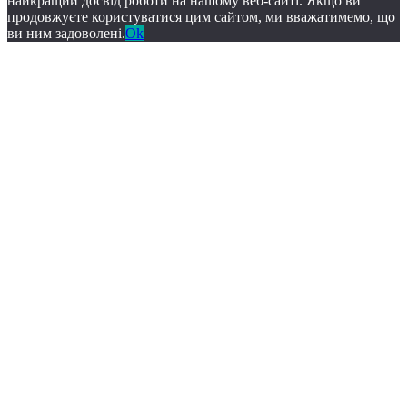
найкращий досвід роботи на нашому веб-сайті. Якщо ви
продовжуєте користуватися цим сайтом, ми вважатимемо, що
ви ним задоволені.
Ok