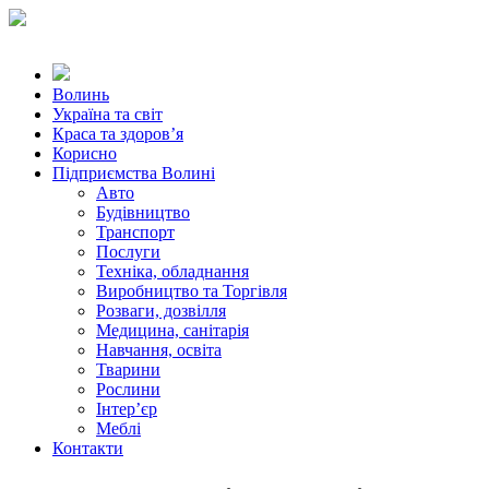
Волинь
Україна та світ
Краса та здоров’я
Корисно
Підприємства Волині
Авто
Будівництво
Транспорт
Послуги
Техніка, обладнання
Виробництво та Торгівля
Розваги, дозвілля
Медицина, санітарія
Навчання, освіта
Тварини
Рослини
Інтер’єр
Меблі
Контакти