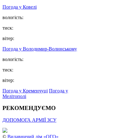
Погода у Ковелі
вологість:
тиск:
вітер:
Погода у Володимир-Волинському
вологість:
тиск:
вітер:
Погода у Кременчуці
Погода у
Мелітополі
РЕКОМЕНДУЄМО
ДОПОМОГА АРМІЇ ЗСУ
©
Видавничий дім «ОГО»