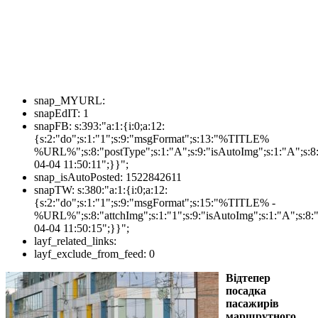
snap_MYURL:
snapEdIT:
1
snapFB:
s:393:"a:1:{i:0;a:12:
{s:2:"do";s:1:"1";s:9:"msgFormat";s:13:"%TITLE%
%URL%";s:8:"postType";s:1:"A";s:9:"isAutoImg";s:1:"A";s:8:
04-04 11:50:11";}}";
snap_isAutoPosted:
1522842611
snapTW:
s:380:"a:1:{i:0;a:12:
{s:2:"do";s:1:"1";s:9:"msgFormat";s:15:"%TITLE% -
%URL%";s:8:"attchImg";s:1:"1";s:9:"isAutoImg";s:1:"A";s:8:"
04-04 11:50:15";}}";
layf_related_links:
layf_exclude_from_feed:
0
Відтепер
посадка
пасажирів
маршрутного