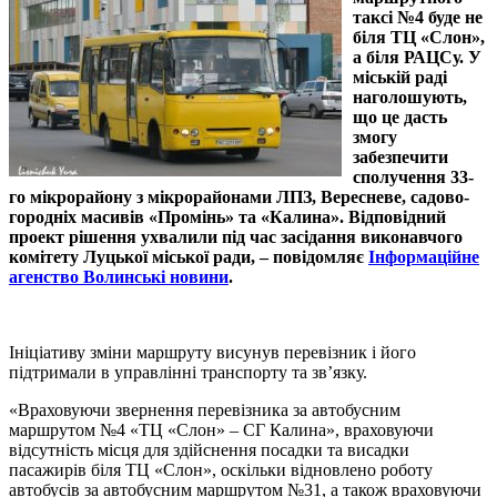
таксі №4 буде не
біля ТЦ «Слон»,
а біля РАЦСу. У
міській раді
наголошують,
що це дасть
змогу
забезпечити
сполучення 33-
го мікрорайону з мікрорайонами ЛПЗ, Вересневе, садово-
городніх масивів «Промінь» та «Калина». Відповідний
проект рішення ухвалили під час засідання виконавчого
комітету Луцької міської ради, – повідомляє
Інформаційне
агенство Волинські новини
.
Ініціативу зміни маршруту висунув перевізник і його
підтримали в управлінні транспорту та зв’язку.
«Враховуючи звернення перевізника за автобусним
маршрутом №4 «ТЦ «Слон» – СГ Калина», враховуючи
відсутність місця для здійснення посадки та висадки
пасажирів біля ТЦ «Слон», оскільки відновлено роботу
автобусів за автобусним маршрутом №31, а також враховуючи