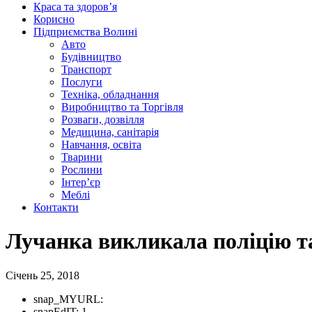
Краса та здоров’я
Корисно
Підприємства Волині
Авто
Будівництво
Транспорт
Послуги
Техніка, обладнання
Виробництво та Торгівля
Розваги, дозвілля
Медицина, санітарія
Навчання, освіта
Тварини
Рослини
Інтер’єр
Меблі
Контакти
Лучанка викликала поліцію та
Січень 25, 2018
snap_MYURL:
snapEdIT:
1