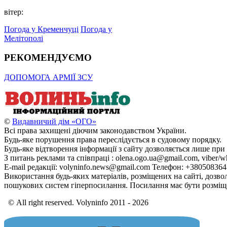
вітер:
Погода у Кременчуці
Погода у
Мелітополі
РЕКОМЕНДУЄМО
ДОПОМОГА АРМІЇ ЗСУ
©
Видавничий дім «ОГО»
Всі права захищені діючим законодавством України.
Будь-яке порушення права переслідується в судовому порядку.
Будь-яке відтворення інформації з сайту дозволяється лише при
З питань реклами та співпраці : olena.ogo.ua@gmail.com, viber/w
E-mail редакції: volyninfo.news@gmail.com Телефон: +38050836
Використання будь-яких матеріалів, розміщених на сайті, дозво
пошукових систем гіперпосилання. Посилання має бути розміще
© All right reserved. Volyninfo 2011 - 2026