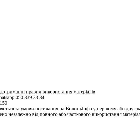
 дотриманні правил використання матеріалів.
hatsapp 050 339 33 34
4150
ляється за умови посилання на ВолиньІнфо у першому або другому 
но незалежно від повного або часткового використання матеріал