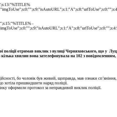
at";s:13:"%TITLE%
"imgToUse";s:0:"";s:9:"isAutoURL";s:1:"A";s:8:"urlToUse";s:0:"";s
mat";s:15:"%TITLE% -
imgToUse";s:0:"";s:9:"isAutoURL";s:1:"A";s:8:"urlToUse";s:0:"";s:4:
ної поліції отримав виклик з вулиці Черняховського, що у Лу
 кілька хвилин вона зателефонувала на 102 з повідомленням,
дійсності, бо чоловік був живий, щоправда, мав ознаки сп’яніння, 
о хотіла пришвидшити наряд поліції.
жінку оформили протокол за неправдивий виклик поліції.