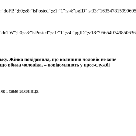
:4:"doFB";i:0;s:8:"isPosted";s:1:"1";s:4:"pgID";s:33:"16354781599
"doTW";i:0;s:8:"isPosted";s:1:"1";s:4:"pgID";s:18:"956549749850636
цьку. Жінка повідомила, що колишній чоловік не хоче
 що вбила чоловіка, – повідомляють у прес-службі
як і сама заявниця.