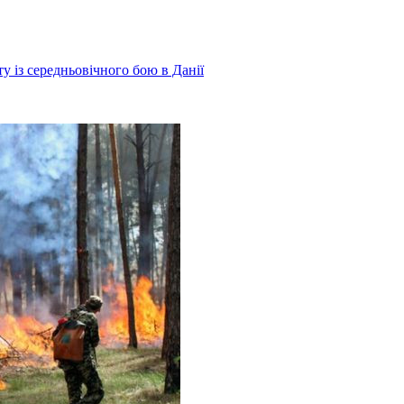
у із середньовічного бою в Данії