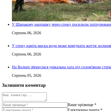
У Шацькому нацпарку через спеку посилили патрулюванн
Серпень 06, 2026
У спеку навіть миска води може врятувати життя: волин
Серпень 06, 2026
На Волині збереглася унікальна хата під солом'яною стріх
Серпень 05, 2026
Залишити коментар
Ваше прізвище
*
Електронна пошта
*