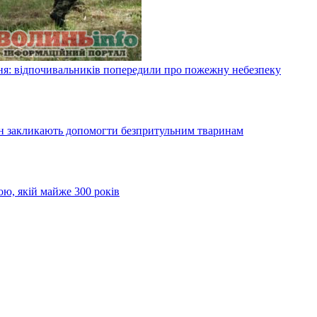
я: відпочивальників попередили про пожежну небезпеку
ян закликають допомогти безпритульним тваринам
ою, якій майже 300 років