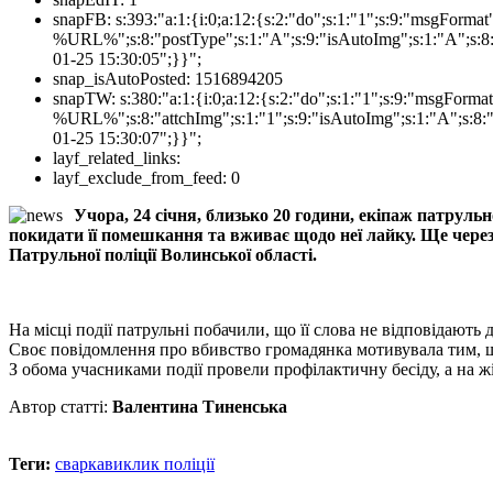
snapFB:
s:393:"a:1:{i:0;a:12:{s:2:"do";s:1:"1";s:9:"msgForm
%URL%";s:8:"postType";s:1:"A";s:9:"isAutoImg";s:1:"A";s:8:
01-25 15:30:05";}}";
snap_isAutoPosted:
1516894205
snapTW:
s:380:"a:1:{i:0;a:12:{s:2:"do";s:1:"1";s:9:"msgFor
%URL%";s:8:"attchImg";s:1:"1";s:9:"isAutoImg";s:1:"A";s:8:"
01-25 15:30:07";}}";
layf_related_links:
layf_exclude_from_feed:
0
Учора, 24 січня, близько 20 години, екіпаж патруль
покидати її помешкання та вживає щодо неї лайку. Ще через
Патрульної поліції Волинської області.
На місці події патрульні побачили, що її слова не відповідають 
Своє повідомлення про вбивство громадянка мотивувала тим, щ
З обома учасниками події провели профілактичну бесіду, а на 
Автор статті:
Валентина Тиненська
Теги:
сварка
виклик поліції